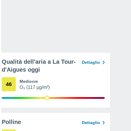
Qualità dell'aria a La Tour-
Dettaglio
d'Aigues oggi
Mediocre
46
O₃ (117 µg/m³)
Polline
Dettaglio