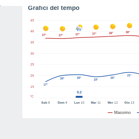
Grafici del tempo
45
40
38°
38°
37°
37°
37°
37°
35
30
25
20
21°
20°
20°
20°
19°
17°
15
0.2
°C
Sab
8
Dom
9
Lun
10
Mar
11
Mer
12
Gio
13
Massimo