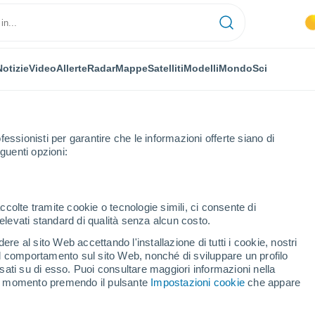
Notizie
Video
Allerte
Radar
Mappe
Satelliti
Modelli
Mondo
Sci
fessionisti per garantire che le informazioni offerte siano di
guenti opzioni:
ucluse
La Tour-d'Aigues
ccolte tramite cookie o tecnologie simili, ci consente di
n elevati standard di qualità senza alcun costo.
ur-d'Aigues
re al sito Web accettando l'installazione di tutti i cookie, nostri
 il comportamento sul sito Web, nonché di sviluppare un profilo
...
asati su di esso. Puoi consultare maggiori informazioni nella
si momento premendo il pulsante
Impostazioni cookie
che appare
Per ora
Cielo sereno nelle prossime ore