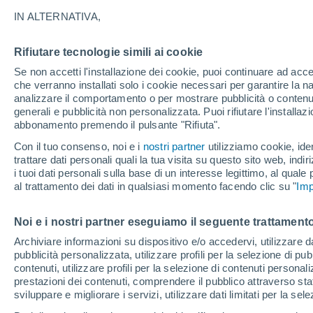
31°
IN ALTERNATIVA,
Rifiutare tecnologie simili ai cookie
UV
5 Medi
Se non accetti l'installazione dei cookie, puoi continuare ad acc
Temp. percepita 30°
FPS
6-10
che verranno installati solo i cookie necessari per garantire la n
analizzare il comportamento o per mostrare pubblicità o contenut
generali e pubblicità non personalizzata. Puoi rifiutare l'install
abbonamento premendo il pulsante "Rifiuta".
Ultim'ora.
Ondata di calore fino a Ferragosto: rischia di
Con il tuo consenso, noi e i
nostri partner
utilizziamo cookie, iden
diventare eccezionale. Svolta solo a fine mes
trattare dati personali quali la tua visita su questo sito web, indiri
i tuoi dati personali sulla base di un interesse legittimo, al quale
Il Meteo 1 - 7
Attualità
Mappa della Temperatura
R
al trattamento dei dati in qualsiasi momento facendo clic su "
Imp
Noi e i nostri partner eseguiamo il seguente trattamento
Domani
Lunedì
Oggi
Archiviare informazioni su dispositivo e/o accedervi, utilizzare dati
pubblicità personalizzata, utilizzare profili per la selezione di pu
9 Ago
10 Ago
8 Ago
contenuti, utilizzare profili per la selezione di contenuti personal
prestazioni dei contenuti, comprendere il pubblico attraverso stat
sviluppare e migliorare i servizi, utilizzare dati limitati per la sel
30%