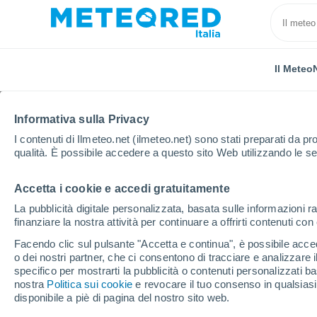
Il Meteo
Informativa sulla Privacy
I contenuti di Ilmeteo.net (ilmeteo.net) sono stati preparati da pro
qualità. È possibile accedere a questo sito Web utilizzando le se
Accetta i cookie e accedi gratuitamente
Home
Francia
Provenza-Alpi-Costa Azzurra
Va
La pubblicità digitale personalizzata, basata sulle informazioni ra
finanziare la nostra attività per continuare a offrirti contenuti co
Previsioni Meteo La To
Facendo clic sul pulsante "Accetta e continua", è possibile accede
o dei nostri partner, che ci consentono di tracciare e analizzare
10:56
Sabato
specifico per mostrarti la pubblicità o contenuti personalizzati b
nostra
Politica sui cookie
e revocare il tuo consenso in qualsia
disponibile a piè di pagina del nostro sito web.
Sereno