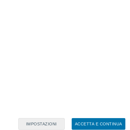
Calendario Lunare
Lun
Mar
Mer
Gio
Ven
Sab
Dom
8
9
10
11
12
13
14
15
16
17
18
19
20
21
IMPOSTAZIONI
ACCETTA E CONTINUA