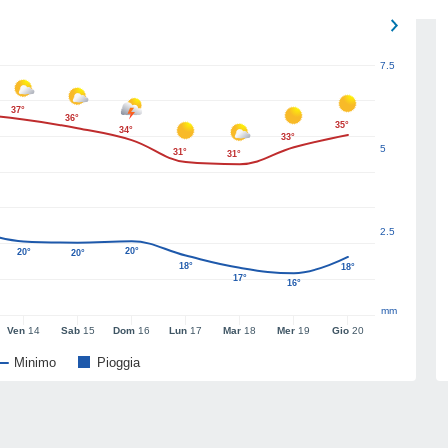
7.5
37°
36°
35°
34°
33°
5
31°
31°
2.5
20°
20°
20°
18°
18°
17°
16°
mm
Ven
14
Sab
15
Dom
16
Lun
17
Mar
18
Mer
19
Gio
20
Minimo
Pioggia