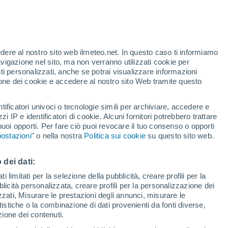
o
edere al nostro sito web ilmeteo.net. In questo caso ti informiamo
avigazione nel sito, ma non verranno utilizzati cookie per
i personalizzati, anche se potrai visualizzare informazioni
azione dei cookie e accedere al nostro sito Web tramite questo
tificatori univoci o tecnologie simili per archiviare, accedere e
e?
zzi IP e identificatori di cookie. Alcuni fornitori potrebbero trattare
 puoi opporti. Per fare ciò puoi revocare il tuo consenso o opporti
adar di pioggia
Satelliti
Modelli
ostazioni
" o nella nostra
Politica sui cookie
su questo sito web.
 dei dati:
Martedì
Mercoledì
Giovedi
Venerdì
 limitati per la selezione della pubblicità, creare profili per la
bblicità personalizzata, creare profili per la personalizzazione dei
11 Ago
12 Ago
13 Ago
14 Ago
izzati, Misurare le prestazioni degli annunci, misurare le
istiche o la combinazione di dati provenienti da fonti diverse,
ezione dei contenuti.