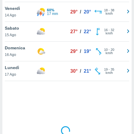
Venerdì
sui cookie
60%
18
-
38
29°
/
20°
17 mm
km/h
14 Ago
e il tuo
 in
Sabato
16
-
32
27°
/
22°
o
km/h
15 Ago
 il
Domenica
azioni
10
-
20
29°
/
19°
km/h
16 Ago
kie
re
le a piè
Lunedì
19
-
35
30°
/
21°
 del
km/h
17 Ago
to web.
ATIVA,
e
gie
i cookie
ccetti
zione dei