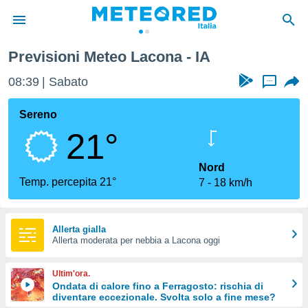
Previsioni Meteo Lacona - IA
tiva
rivacy
08:39
Sabato
...
ti di
net
Sereno
net)
21°
i
 da
nisti per
Nord
 che le
Temp. percepita 21°
7
18 km/h
ioni
iano di
È
Allerta gialla
 a
Allerta moderata per nebbia a Lacona oggi
ito Web
do le
Ultim'ora.
opzioni:
Ondata di calore fino a Ferragosto: rischia di
diventare eccezionale. Svolta solo a fine mese?
 i