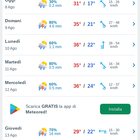
30%
a", è
15
-
26
31°
/
17°
0.2 mm
km/h
8 Ago
al sito
ettando
Domani
80%
27
-
48
35°
/
21°
zione di
4.6 mm
km/h
9 Ago
okie,
dei nostri
Lunedì
60%
28
-
54
che ci
36°
/
22°
1.1 mm
km/h
10 Ago
no di
 e
e il
Martedì
80%
16
-
34
35°
/
23°
amento
0.5 mm
km/h
11 Ago
 Web,
i
Mercoledì
60%
12
-
37
re un
36°
/
24°
0.5 mm
km/h
12 Ago
pecifico
arti la
à o
Scarica
GRATIS
la app di
i
Installa
Meteored!
zzati
 di esso.
sultare
Giovedi
70%
15
-
30
29°
/
22°
16 mm
km/h
13 Ago
oni nella