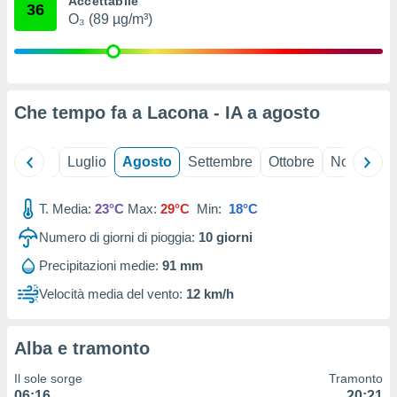
Accettabile
36
ioni
" o
O₃ (89 µg/m³)
tra
sui cookie
o sito
Che tempo fa a Lacona - IA a
agosto
nostri
mo il
Giugno
Luglio
Agosto
Settembre
Ottobre
Novembre
te
ento dei
T. Media:
23°C
Max:
29°C
Min:
18°C
re
Numero di giorni di pioggia:
10
giorni
ioni su
vo e/o
Precipitazioni medie:
91 mm
i,
 dati
Velocità media del vento:
12 km/h
er la
 della
à, creare
Alba e tramonto
r la
à
Il sole sorge
Tramonto
izzata,
06:16
20:21