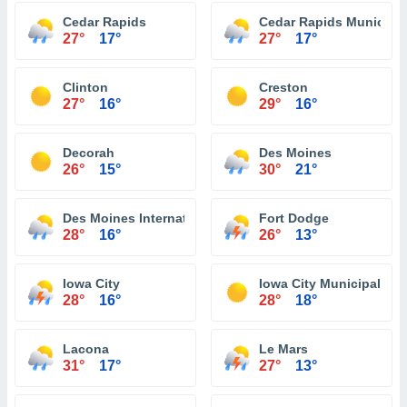
Cedar Rapids
Cedar Rapids Municipal
27°
17°
27°
17°
Clinton
Creston
27°
16°
29°
16°
Decorah
Des Moines
26°
15°
30°
21°
Des Moines International Airport
Fort Dodge
28°
16°
26°
13°
Iowa City
Iowa City Municipal Air
28°
16°
28°
18°
Lacona
Le Mars
31°
17°
27°
13°