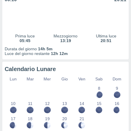
 profili
lezione
cità
izzata,
fili per
Prima luce
Mezzogiorno
Ultima luce
izzazione
05:45
13:19
20:51
nuti,
 profili
Durata del giorno
14h 5m
lezione
Luce del giorno restante
12h 12m
uti
zzati,
Calendario Lunare
 le
ni degli
Lun
Mar
Mer
Gio
Ven
Sab
Dom
 misurare
zioni dei
8
9
,
ere il
10
11
12
13
14
15
16
so
he o la
17
18
19
20
21
ione di
enienti
diverse,