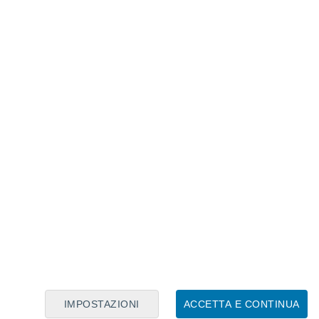
Calendario Lunare
Lun
Mar
Mer
Gio
Ven
Sab
Dom
5
6
7
8
9
10
11
12
13
14
15
16
17
18
IMPOSTAZIONI
ACCETTA E CONTINUA