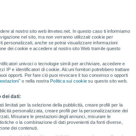
Caldo umido afoso nelle
prossime ore
edere al nostro sito web ilmeteo.net. In questo caso ti informiamo
avigazione nel sito, ma non verranno utilizzati cookie per
i personalizzati, anche se potrai visualizzare informazioni
/h
azione dei cookie e accedere al nostro sito Web tramite questo
tificatori univoci o tecnologie simili per archiviare, accedere e
zzi IP e identificatori di cookie. Alcuni fornitori potrebbero trattare
 puoi opporti. Per fare ciò puoi revocare il tuo consenso o opporti
sità
ostazioni
" o nella nostra
Politica sui cookie
su questo sito web.
di pioggia
Satelliti
Modelli
 dei dati:
 limitati per la selezione della pubblicità, creare profili per la
bblicità personalizzata, creare profili per la personalizzazione dei
Sabato
Domenica
Lunedì
Martedì
izzati, Misurare le prestazioni degli annunci, misurare le
8 Ago
9 Ago
10 Ago
11 Ago
istiche o la combinazione di dati provenienti da fonti diverse,
ezione dei contenuti.