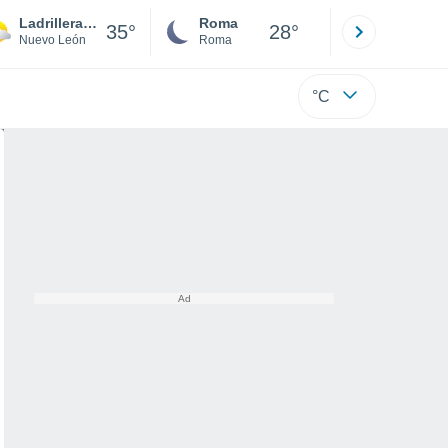
Ladrillera (Entronque Pesquería)
Roma
Milano
35°
28°
Nuevo León
Roma
Milano
°C