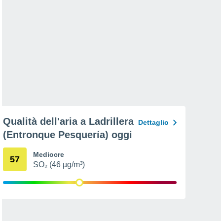
Qualità dell'aria a Ladrillera
Dettaglio
(Entronque Pesquería) oggi
Mediocre
57
SO₂ (46 µg/m³)