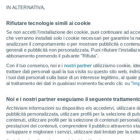
IN ALTERNATIVA,
Nubi sparse
35°
Rifiutare tecnologie simili ai cookie
Se non accetti l'installazione dei cookie, puoi continuare ad acc
che verranno installati solo i cookie necessari per garantire la n
Sud-est
analizzare il comportamento o per mostrare pubblicità o contenut
Temp. percepita 36°
20
-
37 km
generali e pubblicità non personalizzata. Puoi rifiutare l'install
abbonamento premendo il pulsante "Rifiuta".
Con il tuo consenso, noi e i
nostri partner
utilizziamo cookie, iden
Ultim'ora.
trattare dati personali quali la tua visita su questo sito web, indiri
L'Organizzazione Meteorologica Mondiale
i tuoi dati personali sulla base di un interesse legittimo, al quale
conferma: "El Niño sta raggiungendo un'inten
al trattamento dei dati in qualsiasi momento facendo clic su "
mai vista da diversi anni"
Imp
Il Meteo 1 - 7
Attualità
Mappa di nuvolosità
Radar 
Noi e i nostri partner eseguiamo il seguente trattamento
Archiviare informazioni su dispositivo e/o accedervi, utilizzare dati
pubblicità personalizzata, utilizzare profili per la selezione di pu
Domani
Venerdì
Oggi
contenuti, utilizzare profili per la selezione di contenuti personal
6 Ago
7 Ago
5 Ago
prestazioni dei contenuti, comprendere il pubblico attraverso stat
sviluppare e migliorare i servizi, utilizzare dati limitati per la sel