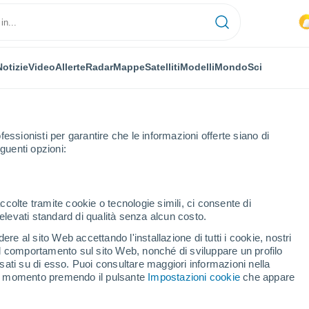
Notizie
Video
Allerte
Radar
Mappe
Satelliti
Modelli
Mondo
Sci
fessionisti per garantire che le informazioni offerte siano di
guenti opzioni:
que Pesquería)
ccolte tramite cookie o tecnologie simili, ci consente di
n elevati standard di qualità senza alcun costo.
llera (Entronque
re al sito Web accettando l'installazione di tutti i cookie, nostri
 il comportamento sul sito Web, nonché di sviluppare un profilo
asati su di esso. Puoi consultare maggiori informazioni nella
si momento premendo il pulsante
Impostazioni cookie
che appare
...
Per ora