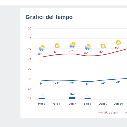
Grafici del tempo
50
45
40
39°
37°
37°
37°
36°
36°
35
30
25
25°
24°
24°
24°
24°
24°
20
0.2
0.1
0.1
°C
Mer
5
Gio
6
Ven
7
Sab
8
Dom
9
Lun
10
Massimo