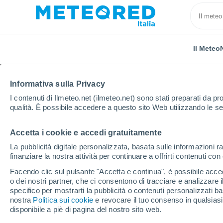
Il Meteo
Informativa sulla Privacy
I contenuti di Ilmeteo.net (ilmeteo.net) sono stati preparati da pro
qualità. È possibile accedere a questo sito Web utilizzando le se
Accetta i cookie e accedi gratuitamente
Home
Messico
Nuevo León
Ladrillera (Entron
La pubblicità digitale personalizzata, basata sulle informazioni ra
finanziare la nostra attività per continuare a offrirti contenuti co
Previsioni Meteo Ladri
Facendo clic sul pulsante "Accetta e continua", è possibile accede
Pesquería)
o dei nostri partner, che ci consentono di tracciare e analizzare
specifico per mostrarti la pubblicità o contenuti personalizzati b
nostra
Politica sui cookie
17:23
Mercoledì
e revocare il tuo consenso in qualsia
disponibile a piè di pagina del nostro sito web.