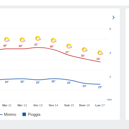
6
41°
40°
40°
40°
37°
4
35°
34°
2
26°
26°
25°
25°
25°
23°
23°
mm
Mar
11
Mer
12
Gio
13
Ven
14
Sab
15
Dom
16
Lun
17
Minimo
Pioggia