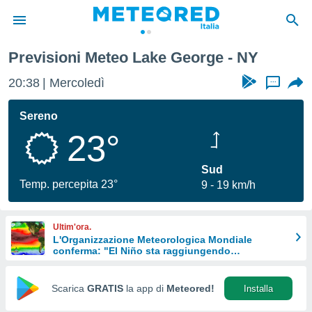
Previsioni Meteo Lake George - NY
tiva
rivacy
20:38
Mercoledì
...
ti di
net
Sereno
net)
23°
i
 da
nisti per
Sud
 che le
Temp. percepita 23°
9
19 km/h
ioni
iano di
È
Ultim'ora.
L'Organizzazione Meteorologica Mondiale
 a
conferma: "El Niño sta raggiungendo
ito Web
un'intensità mai vista da diversi anni"
do le
opzioni:
Scarica
GRATIS
la app di
Meteored!
Installa
 i