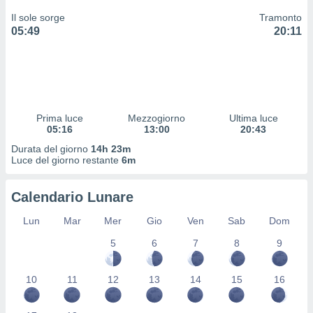
 profili
Il sole sorge
Tramonto
lezione
05:49
20:11
cità
izzata,
fili per
izzazione
nuti,
 profili
Prima luce
Mezzogiorno
Ultima luce
lezione
05:16
13:00
20:43
uti
Durata del giorno
14h 23m
zzati,
Luce del giorno restante
6m
 le
ni degli
 misurare
Calendario Lunare
zioni dei
,
Lun
Mar
Mer
Gio
Ven
Sab
Dom
ere il
5
6
7
8
9
so
he o la
10
11
12
13
14
15
16
ione di
enienti
diverse,