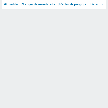
Attualità
Mappa di nuvolosità
Radar di pioggia
Satelliti
i nostri
artner