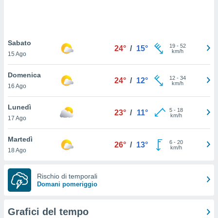
puoi
re ad
 al
ito web
Sabato
et. In
19
-
52
24°
/
15°
km/h
aso ti
15 Ago
mo che
installati
Domenica
12
-
34
24°
/
12°
okie
km/h
16 Ago
i per
 la
Lunedì
one nel
5
-
18
23°
/
11°
km/h
 non
17 Ago
utilizzati
er
Martedì
6
-
20
26°
/
13°
e il
km/h
18 Ago
amento o
rare
à o
Rischio di temporali
i
Domani pomeriggio
zzati,
 potrai
are
Grafici del tempo