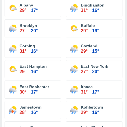
Albany
Binghamton
29°
17°
31°
16°
Brooklyn
Buffalo
27°
20°
29°
19°
Corning
Cortland
31°
16°
29°
15°
East Hampton
East New York
29°
16°
27°
20°
East Rochester
Ithaca
30°
17°
31°
17°
Jamestown
Kohlertown
28°
16°
29°
16°