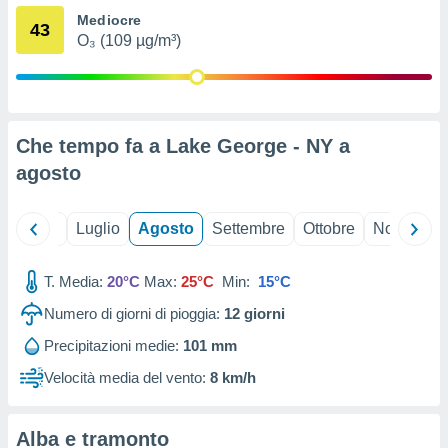
ioni
" o
Mediocre
43
tra
O₃ (109 µg/m³)
sui cookie
o sito
nostri
Che tempo fa a Lake George - NY a
mo il
agosto
te
ento dei
Giugno
Luglio
Agosto
Settembre
Ottobre
Novembre
re
ioni su
T. Media:
20°C
Max:
25°C
Min:
15°C
vo e/o
i,
Numero di giorni di pioggia:
12
giorni
 dati
er la
Precipitazioni medie:
101 mm
 della
Velocità media del vento:
8 km/h
à, creare
r la
à
Alba e tramonto
izzata,