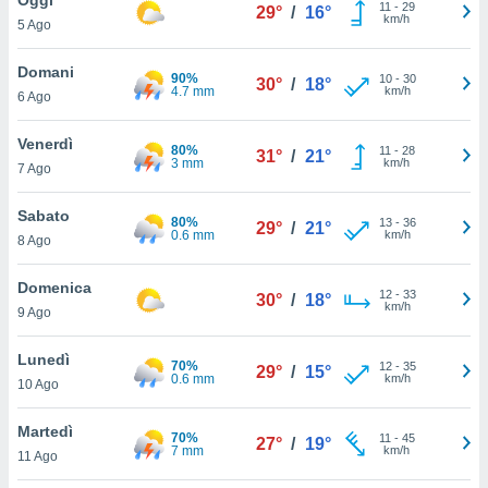
a", è
11
-
29
29°
/
16°
km/h
5 Ago
al sito
ettando
Domani
90%
10
-
30
30°
/
18°
zione di
4.7 mm
km/h
6 Ago
okie,
dei nostri
Venerdì
80%
11
-
28
che ci
31°
/
21°
3 mm
km/h
7 Ago
no di
 e
e il
Sabato
80%
13
-
36
29°
/
21°
amento
0.6 mm
km/h
8 Ago
 Web,
i
Domenica
12
-
33
re un
30°
/
18°
km/h
9 Ago
pecifico
arti la
Lunedì
à o
70%
12
-
35
29°
/
15°
0.6 mm
km/h
i
10 Ago
zzati
 di esso.
Martedì
70%
11
-
45
sultare
27°
/
19°
7 mm
km/h
11 Ago
oni nella