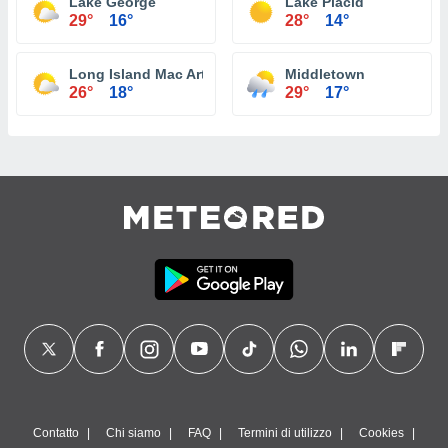
Lake George
Lake Placid
29°
16°
28°
14°
Long Island Mac Arthur Airport Islip
Middletown
26°
18°
29°
17°
Contatto
Chi siamo
FAQ
Termini di utilizzo
Cookies