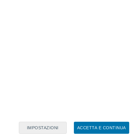
Calendario Lunare
Lun
Mar
Mer
Gio
Ven
Sab
Dom
8
9
10
11
12
13
14
15
16
17
18
19
20
21
IMPOSTAZIONI
ACCETTA E CONTINUA