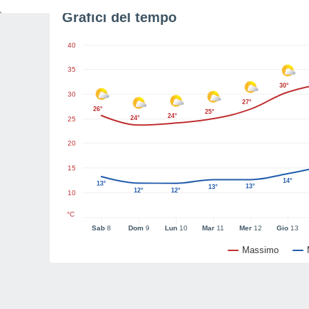
Grafici del tempo
40
35
30°
30
27°
26°
25°
24°
24°
25
20
15
14°
13°
13°
13°
12°
12°
10
°C
Sab
8
Dom
9
Lun
10
Mar
11
Mer
12
Gio
13
Massimo