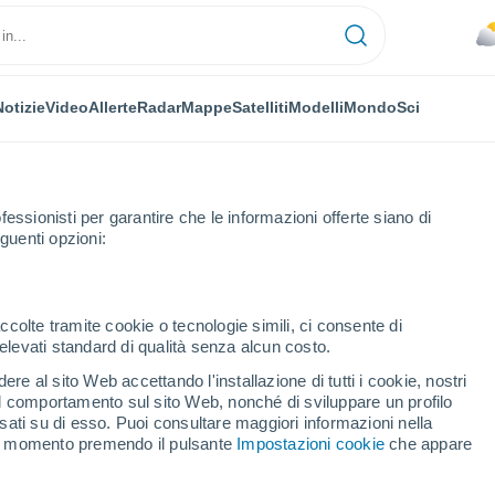
Notizie
Video
Allerte
Radar
Mappe
Satelliti
Modelli
Mondo
Sci
fessionisti per garantire che le informazioni offerte siano di
guenti opzioni:
ccolte tramite cookie o tecnologie simili, ci consente di
n elevati standard di qualità senza alcun costo.
ey - BC
re al sito Web accettando l'installazione di tutti i cookie, nostri
 il comportamento sul sito Web, nonché di sviluppare un profilo
...
asati su di esso. Puoi consultare maggiori informazioni nella
si momento premendo il pulsante
Impostazioni cookie
che appare
Per ora
Intervalli nuvolosi nelle prossime
ore