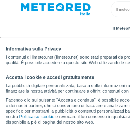
Il Meteo
Informativa sulla Privacy
I contenuti di Ilmeteo.net (ilmeteo.net) sono stati preparati da pro
qualità. È possibile accedere a questo sito Web utilizzando le se
Accetta i cookie e accedi gratuitamente
Home
Canada
Columbia Britannica
Langley
La pubblicità digitale personalizzata, basata sulle informazioni ra
finanziare la nostra attività per continuare a offrirti contenuti co
Previsioni Meteo Langl
Facendo clic sul pulsante "Accetta e continua", è possibile accede
o dei nostri partner, che ci consentono di tracciare e analizzare
10:55
Sabato
specifico per mostrarti la pubblicità o contenuti personalizzati b
nostra
Politica sui cookie
e revocare il tuo consenso in qualsia
disponibile a piè di pagina del nostro sito web.
Parzialmente nuvoloso