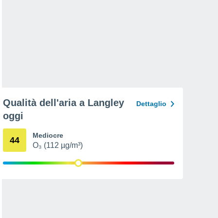
Qualità dell'aria a Langley
Dettaglio
oggi
Mediocre
44
O₃ (112 µg/m³)