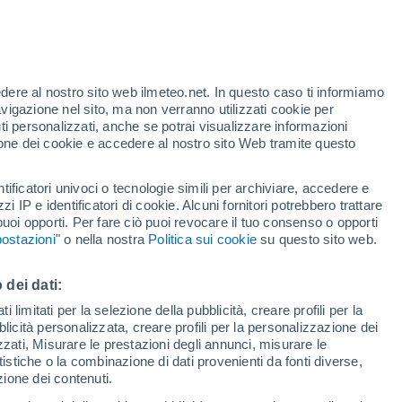
o
edere al nostro sito web ilmeteo.net. In questo caso ti informiamo
avigazione nel sito, ma non verranno utilizzati cookie per
i personalizzati, anche se potrai visualizzare informazioni
azione dei cookie e accedere al nostro sito Web tramite questo
tificatori univoci o tecnologie simili per archiviare, accedere e
e?
zzi IP e identificatori di cookie. Alcuni fornitori potrebbero trattare
 puoi opporti. Per fare ciò puoi revocare il tuo consenso o opporti
di pioggia
Satelliti
Modelli
ostazioni
" o nella nostra
Politica sui cookie
su questo sito web.
 dei dati:
Martedì
Mercoledì
Giovedi
Venerdì
 limitati per la selezione della pubblicità, creare profili per la
bblicità personalizzata, creare profili per la personalizzazione dei
11 Ago
12 Ago
13 Ago
14 Ago
izzati, Misurare le prestazioni degli annunci, misurare le
istiche o la combinazione di dati provenienti da fonti diverse,
ezione dei contenuti.