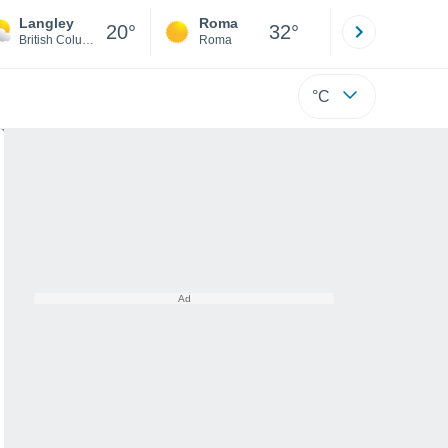
Langley
Roma
Milano
20°
32°
British Columbia
Roma
Milano
°C