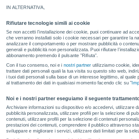
20°
IN ALTERNATIVA,
Rifiutare tecnologie simili ai cookie
UV
4 Medi
Se non accetti l'installazione dei cookie, puoi continuare ad acc
Temp. percepita 20°
FPS
6-10
che verranno installati solo i cookie necessari per garantire la n
analizzare il comportamento o per mostrare pubblicità o contenut
generali e pubblicità non personalizzata. Puoi rifiutare l'install
abbonamento premendo il pulsante "Rifiuta".
Ultim'ora.
Ondata di calore fino a Ferragosto: rischia di
Con il tuo consenso, noi e i
nostri partner
utilizziamo cookie, iden
diventare eccezionale. Svolta solo a fine mes
trattare dati personali quali la tua visita su questo sito web, indiri
i tuoi dati personali sulla base di un interesse legittimo, al quale
Il Meteo 1 - 7
Attualità
Mappa di nuvolosità
Radar 
al trattamento dei dati in qualsiasi momento facendo clic su "
Imp
Noi e i nostri partner eseguiamo il seguente trattamento
Domani
Lunedì
Oggi
Archiviare informazioni su dispositivo e/o accedervi, utilizzare dati
pubblicità personalizzata, utilizzare profili per la selezione di pu
9 Ago
10 Ago
8 Ago
contenuti, utilizzare profili per la selezione di contenuti personal
prestazioni dei contenuti, comprendere il pubblico attraverso stat
sviluppare e migliorare i servizi, utilizzare dati limitati per la sel