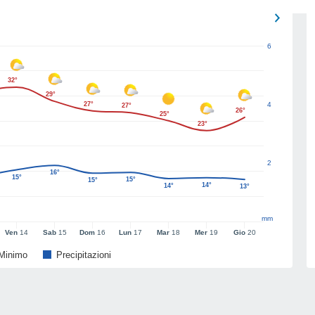
6
32°
29°
27°
4
27°
26°
25°
23°
2
16°
15°
15°
15°
14°
14°
13°
mm
Ven
14
Sab
15
Dom
16
Lun
17
Mar
18
Mer
19
Gio
20
Minimo
Precipitazioni