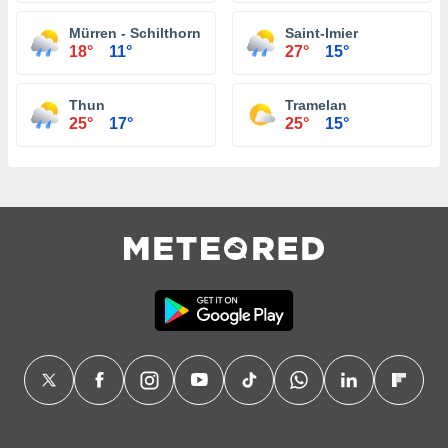
Mürren - Schilthorn
Saint-Imier
18°
11°
27°
15°
Thun
Tramelan
25°
17°
25°
15°