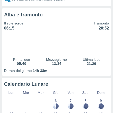
 profili
lezione
cità
Alba e tramonto
izzata,
fili per
Il sole sorge
Tramonto
06:15
20:52
izzazione
nuti,
 profili
lezione
uti
zzati,
Prima luce
Mezzogiorno
Ultima luce
 le
05:40
13:34
21:26
ni degli
 misurare
Durata del giorno
14h 38m
zioni dei
,
Calendario Lunare
ere il
Lun
Mar
Mer
Gio
Ven
Sab
Dom
so
he o la
6
7
8
9
ione di
enienti
diverse,