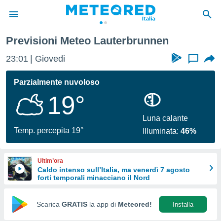
Previsioni Meteo Lauterbrunnen
tiva
rivacy
23:01
Giovedi
...
ti di
net
Parzialmente nuvoloso
net)
19°
i
 da
nisti per
Luna calante
 che le
Temp. percepita 19°
Illuminata:
46%
ioni
iano di
È
Ultim’ora
Caldo intenso sull’Italia, ma venerdì 7 agosto
 a
forti temporali minacciano il Nord
ito Web
do le
opzioni:
Scarica
GRATIS
la app di
Meteored!
Installa
 i