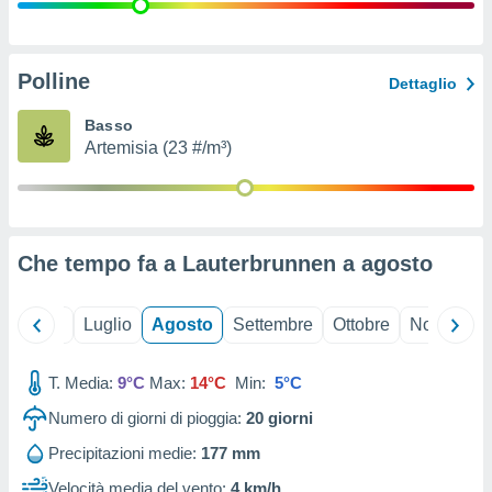
ioni
" o
tra
sui cookie
o sito
Polline
Dettaglio
Basso
nostri
Artemisia (23 #/m³)
mo il
te
ento dei
Che tempo fa a Lauterbrunnen a
agosto
re
ioni su
vo e/o
Giugno
Luglio
Agosto
Settembre
Ottobre
Novembre
i,
 dati
er la
T. Media:
9°C
Max:
14°C
Min:
5°C
 della
Numero di giorni di pioggia:
20
giorni
à, creare
r la
Precipitazioni medie:
177 mm
à
izzata,
Velocità media del vento:
4 km/h