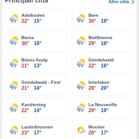
Principali città
Altre città
Adelboden
Bern
22°
15°
30°
18°
Berna
Biel/bienne
30°
18°
29°
18°
Brienz Axalp
Grindelwald
21°
13°
22°
16°
Grindelwald - First
Interlaken
21°
14°
28°
20°
Kandersteg
La Neuveville
22°
14°
29°
19°
Lauterbrunnen
Moutier
23°
17°
28°
17°