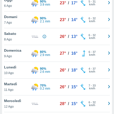
90%
a", è
5
-
31
23°
/
17°
3.9 mm
km/h
6 Ago
al sito
ettando
Domani
90%
6
-
32
23°
/
14°
zione di
2.1 mm
km/h
7 Ago
okie,
dei nostri
Sabato
6
-
32
che ci
26°
/
13°
km/h
8 Ago
no di
 e
e il
Domenica
80%
6
-
37
27°
/
16°
amento
2.9 mm
km/h
9 Ago
 Web,
i
Lunedì
90%
4
-
37
re un
26°
/
18°
2.6 mm
km/h
10 Ago
pecifico
arti la
Martedì
à o
70%
7
-
33
26°
/
15°
0.2 mm
km/h
i
11 Ago
zzati
 di esso.
Mercoledì
6
-
32
sultare
28°
/
15°
km/h
12 Ago
oni nella