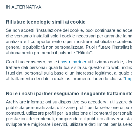
27°
IN ALTERNATIVA,
Rifiutare tecnologie simili ai cookie
70%
Se non accetti l'installazione dei cookie, puoi continuare ad acc
Temp. percepita 27°
0.5 mm
che verranno installati solo i cookie necessari per garantire la n
analizzare il comportamento o per mostrare pubblicità o contenut
generali e pubblicità non personalizzata. Puoi rifiutare l'install
abbonamento premendo il pulsante "Rifiuta".
Ultim'ora.
Il fenomeno El Niño sta tornando: "L'interrutt
Con il tuo consenso, noi e i
nostri partner
utilizziamo cookie, iden
sta azionando proprio ora" – ecco cosa ci asp
trattare dati personali quali la tua visita su questo sito web, indiri
in inverno
i tuoi dati personali sulla base di un interesse legittimo, al quale
Il Meteo 1 - 7
Radar di pioggia
Attualità
Mappa di 
al trattamento dei dati in qualsiasi momento facendo clic su "
Imp
Noi e i nostri partner eseguiamo il seguente trattamento
Domani
Sabato
D
Oggi
Archiviare informazioni su dispositivo e/o accedervi, utilizzare dati
pubblicità personalizzata, utilizzare profili per la selezione di pu
7 Ago
8 Ago
6 Ago
contenuti, utilizzare profili per la selezione di contenuti personal
prestazioni dei contenuti, comprendere il pubblico attraverso stat
sviluppare e migliorare i servizi, utilizzare dati limitati per la sel
80%