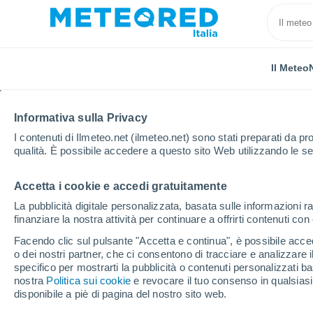
Il Meteo
Informativa sulla Privacy
I contenuti di Ilmeteo.net (ilmeteo.net) sono stati preparati da pro
qualità. È possibile accedere a questo sito Web utilizzando le se
Accetta i cookie e accedi gratuitamente
Home
Svizzera
Sciaffusa
Lohn (Sh)
La pubblicità digitale personalizzata, basata sulle informazioni ra
finanziare la nostra attività per continuare a offrirti contenuti co
Previsioni Meteo Lohn 
Facendo clic sul pulsante "Accetta e continua", è possibile accede
o dei nostri partner, che ci consentono di tracciare e analizzare
16:18
Giovedi
specifico per mostrarti la pubblicità o contenuti personalizzati b
nostra
Politica sui cookie
e revocare il tuo consenso in qualsia
disponibile a piè di pagina del nostro sito web.
Pioggia debole