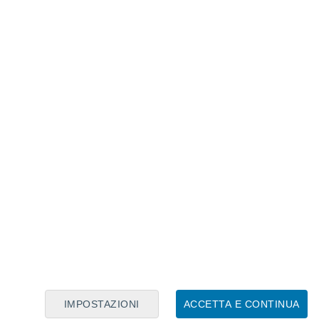
Calendario Lunare
Lun
Mar
Mer
Gio
Ven
Sab
Dom
6
7
8
9
10
11
12
13
14
15
16
17
18
19
IMPOSTAZIONI
ACCETTA E CONTINUA