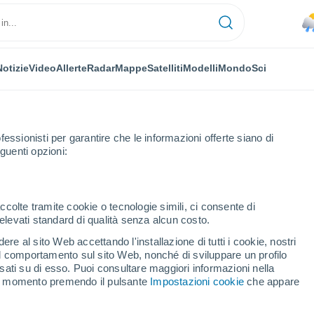
Notizie
Video
Allerte
Radar
Mappe
Satelliti
Modelli
Mondo
Sci
fessionisti per garantire che le informazioni offerte siano di
guenti opzioni:
ccolte tramite cookie o tecnologie simili, ci consente di
n elevati standard di qualità senza alcun costo.
(Sh)
re al sito Web accettando l'installazione di tutti i cookie, nostri
 il comportamento sul sito Web, nonché di sviluppare un profilo
...
asati su di esso. Puoi consultare maggiori informazioni nella
si momento premendo il pulsante
Impostazioni cookie
che appare
Per ora
Piogge deboli nelle prossime ore