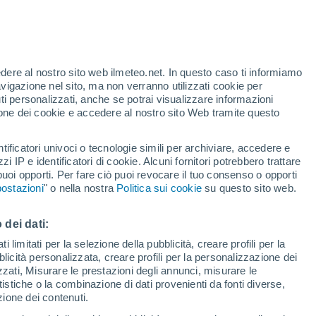
edere al nostro sito web ilmeteo.net. In questo caso ti informiamo
avigazione nel sito, ma non verranno utilizzati cookie per
i personalizzati, anche se potrai visualizzare informazioni
azione dei cookie e accedere al nostro sito Web tramite questo
ore si
tificatori univoci o tecnologie simili per archiviare, accedere e
etta
zzi IP e identificatori di cookie. Alcuni fornitori potrebbero trattare
 puoi opporti. Per fare ciò puoi revocare il tuo consenso o opporti
pioggia
Satelliti
Modelli
ostazioni
" o nella nostra
Politica sui cookie
su questo sito web.
 dei dati:
omenica
Lunedì
Martedì
Mercoledì
 limitati per la selezione della pubblicità, creare profili per la
bblicità personalizzata, creare profili per la personalizzazione dei
9 Ago
10 Ago
11 Ago
12 Ago
izzati, Misurare le prestazioni degli annunci, misurare le
istiche o la combinazione di dati provenienti da fonti diverse,
ezione dei contenuti.