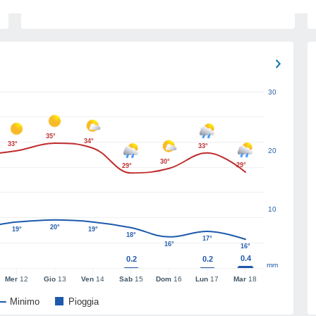
30
35°
34°
33°
33°
20
30°
29°
29°
10
20°
19°
19°
18°
17°
16°
16°
0.4
0.2
0.2
mm
Mer
12
Gio
13
Ven
14
Sab
15
Dom
16
Lun
17
Mar
18
Minimo
Pioggia