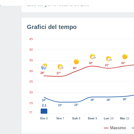
Luce del giorno restante
5h 10m
Grafici del tempo
45
40
35
32°
32°
31°
30°
30
28°
27°
25
20
18°
18°
18°
18°
15
2.1
15°
15°
°C
Gio
6
Ven
7
Sab
8
Dom
9
Lun
10
Mar
11
Massimo