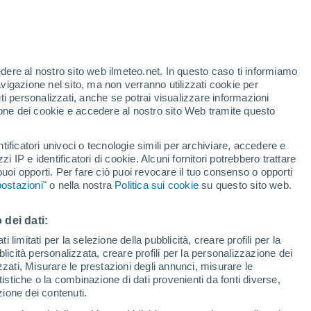
Allerta gialla
Allerta moderata per alte
temperature a Lozovik oggi
t
edere al nostro sito web ilmeteo.net. In questo caso ti informiamo
/h
avigazione nel sito, ma non verranno utilizzati cookie per
i personalizzati, anche se potrai visualizzare informazioni
azione dei cookie e accedere al nostro sito Web tramite questo
tificatori univoci o tecnologie simili per archiviare, accedere e
zzi IP e identificatori di cookie. Alcuni fornitori potrebbero trattare
 puoi opporti. Per fare ciò puoi revocare il tuo consenso o opporti
adar di pioggia
Satelliti
Modelli
ostazioni
" o nella nostra
Politica sui cookie
su questo sito web.
 dei dati:
ercoledì
Giovedi
Venerdì
Sabato
 limitati per la selezione della pubblicità, creare profili per la
bblicità personalizzata, creare profili per la personalizzazione dei
12 Ago
13 Ago
14 Ago
15 Ago
izzati, Misurare le prestazioni degli annunci, misurare le
istiche o la combinazione di dati provenienti da fonti diverse,
ezione dei contenuti.