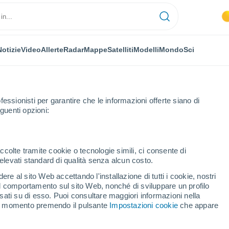
Notizie
Video
Allerte
Radar
Mappe
Satelliti
Modelli
Mondo
Sci
fessionisti per garantire che le informazioni offerte siano di
guenti opzioni:
ccolte tramite cookie o tecnologie simili, ci consente di
n elevati standard di qualità senza alcun costo.
ik
re al sito Web accettando l'installazione di tutti i cookie, nostri
 il comportamento sul sito Web, nonché di sviluppare un profilo
...
asati su di esso. Puoi consultare maggiori informazioni nella
si momento premendo il pulsante
Impostazioni cookie
che appare
Per ora
Cielo sereno nelle prossime ore