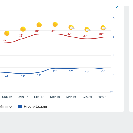
8
34°
34°
32°
32°
32°
32°
6
30°
4
20°
20°
20°
19°
2
18°
18°
18°
mm
Sab
15
Dom
16
Lun
17
Mar
18
Mer
19
Gio
20
Ven
21
Minimo
Precipitazioni