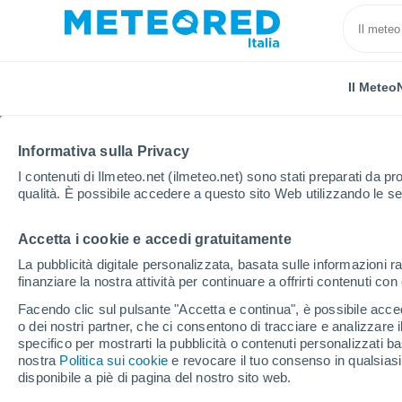
Il Meteo
Informativa sulla Privacy
I contenuti di Ilmeteo.net (ilmeteo.net) sono stati preparati da pro
qualità. È possibile accedere a questo sito Web utilizzando le se
Accetta i cookie e accedi gratuitamente
Home
Serbia
Podunavlje
Lozovik
La pubblicità digitale personalizzata, basata sulle informazioni ra
finanziare la nostra attività per continuare a offrirti contenuti co
Previsioni Meteo Lozov
Facendo clic sul pulsante "Accetta e continua", è possibile accede
o dei nostri partner, che ci consentono di tracciare e analizzare
09:18
Domenica
specifico per mostrarti la pubblicità o contenuti personalizzati b
nostra
Politica sui cookie
e revocare il tuo consenso in qualsia
disponibile a piè di pagina del nostro sito web.
Sereno