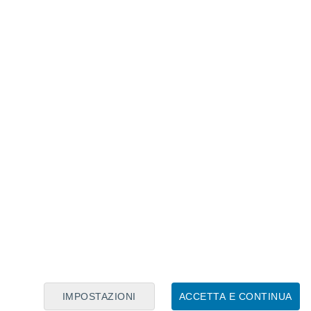
Calendario Lunare
Lun
Mar
Mer
Gio
Ven
Sab
Dom
9
10
11
12
13
14
15
16
17
18
19
20
21
22
IMPOSTAZIONI
ACCETTA E CONTINUA