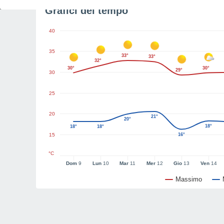
Grafici del tempo
40
35
33°
33°
32°
30°
30°
29°
30
25
20
21°
20°
18°
18°
18°
15
16°
°C
Dom
9
Lun
10
Mar
11
Mer
12
Gio
13
Ven
14
Massimo