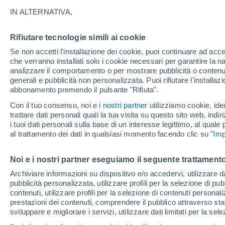
24°
IN ALTERNATIVA,
Rifiutare tecnologie simili ai cookie
Nord-oves
Se non accetti l'installazione dei cookie, puoi continuare ad acc
Temp. percepita 25°
10
-
23 km
che verranno installati solo i cookie necessari per garantire la n
analizzare il comportamento o per mostrare pubblicità o contenut
generali e pubblicità non personalizzata. Puoi rifiutare l'install
abbonamento premendo il pulsante "Rifiuta".
Ultim'ora.
Meteo, tendenza di lungo termine: arrivano
Con il tuo consenso, noi e i
nostri partner
utilizziamo cookie, iden
conferme, la svolta dopo Ferragosto
trattare dati personali quali la tua visita su questo sito web, indiri
i tuoi dati personali sulla base di un interesse legittimo, al quale
Il Meteo 1 - 7
Attualità
Mappa della Temperatura
R
al trattamento dei dati in qualsiasi momento facendo clic su "
Imp
Noi e i nostri partner eseguiamo il seguente trattamento
Domani
Martedì
M
Oggi
Archiviare informazioni su dispositivo e/o accedervi, utilizzare dati
pubblicità personalizzata, utilizzare profili per la selezione di pu
10 Ago
11 Ago
9 Ago
contenuti, utilizzare profili per la selezione di contenuti personal
prestazioni dei contenuti, comprendere il pubblico attraverso stat
sviluppare e migliorare i servizi, utilizzare dati limitati per la sel