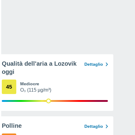
Qualità dell'aria a Lozovik
Dettaglio
oggi
Mediocre
45
O₃ (115 µg/m³)
Polline
Dettaglio