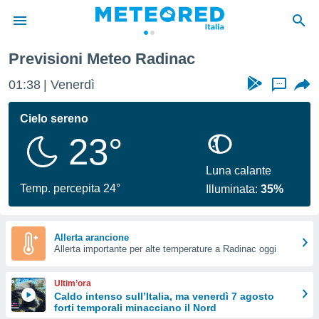
Previsioni Meteo Radinac
tiva
rivacy
01:38
Venerdì
...
ti di
net
Cielo sereno
net)
23°
i
 da
nisti per
Luna calante
 che le
Temp. percepita 24°
Illuminata:
35%
ioni
iano di
È
Allerta arancione
 a
Allerta importante per alte temperature a Radinac oggi
ito Web
do le
Ultim’ora
opzioni:
Caldo intenso sull’Italia, ma venerdì 7 agosto
forti temporali minacciano il Nord
 i