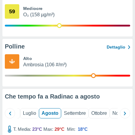
ioni
" o
Mediocre
tra
59
O₃ (158 µg/m³)
sui cookie
o sito
nostri
Polline
Dettaglio
mo il
te
Alto
ento dei
Ambrosia (106 #/m³)
re
ioni su
vo e/o
i,
Che tempo fa a Radinac a
agosto
 dati
er la
 della
Giugno
Luglio
Agosto
Settembre
Ottobre
Novembre
à, creare
r la
à
T. Media:
23°C
Max:
29°C
Min:
18°C
izzata,