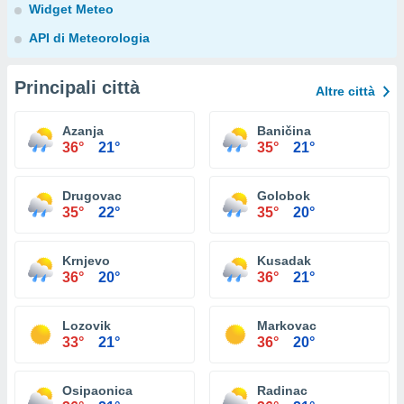
Widget Meteo
API di Meteorologia
Principali città
Altre città
Azanja
Baničina
36°
21°
35°
21°
Drugovac
Golobok
35°
22°
35°
20°
Krnjevo
Kusadak
36°
20°
36°
21°
Lozovik
Markovac
33°
21°
36°
20°
Osipaonica
Radinac