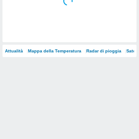
i nostri
artner
Attualità
Mappa della Temperatura
Radar di pioggia
Satelli