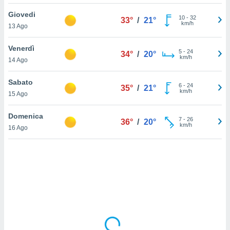
Giovedi
sui cookie
10
-
32
33°
/
21°
km/h
13 Ago
e il tuo
 in
Venerdì
5
-
24
34°
/
20°
o
km/h
14 Ago
 il
Sabato
azioni
6
-
24
35°
/
21°
km/h
15 Ago
kie
re
le a piè
Domenica
7
-
26
36°
/
20°
 del
km/h
16 Ago
to web.
ATIVA,
e
gie
i cookie
ccetti
zione dei