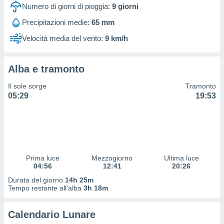
 profili
Numero di giorni di pioggia:
9
giorni
lezione
Precipitazioni medie:
65 mm
cità
izzata,
Velocità media del vento:
9 km/h
fili per
izzazione
Alba e tramonto
nuti,
 profili
Il sole sorge
Tramonto
lezione
05:29
19:53
uti
zzati,
 le
ni degli
 misurare
zioni dei
,
Prima luce
Mezzogiorno
Ultima luce
04:56
12:41
20:26
ere il
Durata del giorno
14h 25m
so
Tempo restante all'alba
3h 18m
he o la
ione di
Calendario Lunare
enienti
diverse,