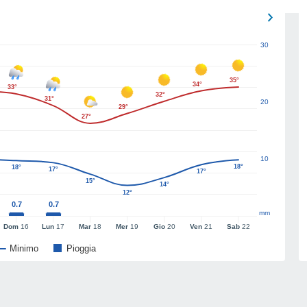
30
35°
34°
33°
32°
31°
20
29°
27°
10
18°
18°
17°
17°
15°
14°
12°
0.7
0.7
mm
Dom
16
Lun
17
Mar
18
Mer
19
Gio
20
Ven
21
Sab
22
Minimo
Pioggia