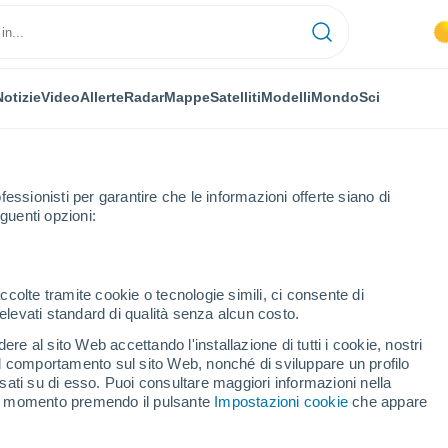
Notizie
Video
Allerte
Radar
Mappe
Satelliti
Modelli
Mondo
Sci
fessionisti per garantire che le informazioni offerte siano di
guenti opzioni:
Luc-en-Diois
ccolte tramite cookie o tecnologie simili, ci consente di
n elevati standard di qualità senza alcun costo.
n-Diois
re al sito Web accettando l'installazione di tutti i cookie, nostri
 il comportamento sul sito Web, nonché di sviluppare un profilo
...
asati su di esso. Puoi consultare maggiori informazioni nella
si momento premendo il pulsante
Impostazioni cookie
che appare
Per ora
Intervalli nuvolosi nelle prossime
ore