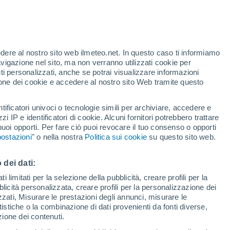
edere al nostro sito web ilmeteo.net. In questo caso ti informiamo
h
avigazione nel sito, ma non verranno utilizzati cookie per
i personalizzati, anche se potrai visualizzare informazioni
azione dei cookie e accedere al nostro sito Web tramite questo
tificatori univoci o tecnologie simili per archiviare, accedere e
zzi IP e identificatori di cookie. Alcuni fornitori potrebbero trattare
 puoi opporti. Per fare ciò puoi revocare il tuo consenso o opporti
adar di pioggia
Satelliti
Modelli
ostazioni
" o nella nostra
Politica sui cookie
su questo sito web.
 dei dati:
Giovedi
Venerdì
Sabato
Domenica
 limitati per la selezione della pubblicità, creare profili per la
bblicità personalizzata, creare profili per la personalizzazione dei
13 Ago
14 Ago
15 Ago
16 Ago
izzati, Misurare le prestazioni degli annunci, misurare le
istiche o la combinazione di dati provenienti da fonti diverse,
ezione dei contenuti.
70%
80%
70%