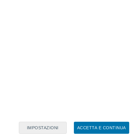
Calendario Lunare
Lun
Mar
Mer
Gio
Ven
Sab
Dom
10
11
12
13
14
15
16
17
18
19
20
21
22
23
IMPOSTAZIONI
ACCETTA E CONTINUA