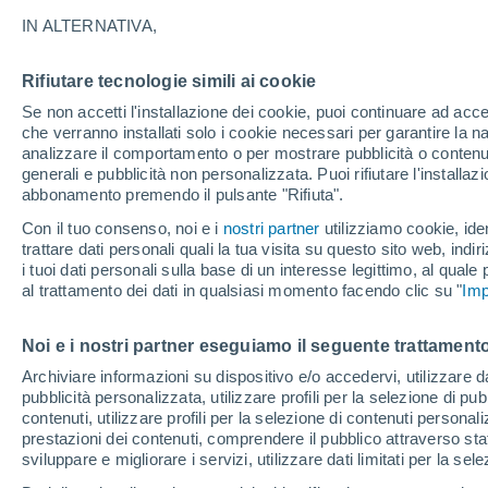
20°
IN ALTERNATIVA,
Rifiutare tecnologie simili ai cookie
Est
Se non accetti l'installazione dei cookie, puoi continuare ad acc
Temp. percepita 20°
5
-
16 km/
che verranno installati solo i cookie necessari per garantire la n
analizzare il comportamento o per mostrare pubblicità o contenut
generali e pubblicità non personalizzata. Puoi rifiutare l'install
abbonamento premendo il pulsante "Rifiuta".
Ultim'ora.
Meteo, tendenza di lungo termine: arrivano
Con il tuo consenso, noi e i
nostri partner
utilizziamo cookie, iden
conferme, la svolta dopo Ferragosto
trattare dati personali quali la tua visita su questo sito web, indiri
i tuoi dati personali sulla base di un interesse legittimo, al quale
Il Meteo 1 - 7
Attualità
Mappa della Temperatura
R
al trattamento dei dati in qualsiasi momento facendo clic su "
Imp
Noi e i nostri partner eseguiamo il seguente trattamento
Domani
Mercoledì
Oggi
Archiviare informazioni su dispositivo e/o accedervi, utilizzare dati
pubblicità personalizzata, utilizzare profili per la selezione di pu
11 Ago
12 Ago
10 Ago
contenuti, utilizzare profili per la selezione di contenuti personal
prestazioni dei contenuti, comprendere il pubblico attraverso stat
sviluppare e migliorare i servizi, utilizzare dati limitati per la sel
80%
30%
70%