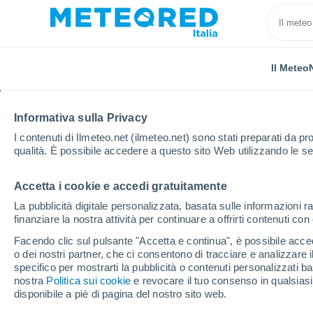
Il Meteo
Informativa sulla Privacy
I contenuti di Ilmeteo.net (ilmeteo.net) sono stati preparati da pro
qualità. È possibile accedere a questo sito Web utilizzando le se
Accetta i cookie e accedi gratuitamente
Home
Francia
Alvernia-Rodano-Alpi
Drôme
La pubblicità digitale personalizzata, basata sulle informazioni ra
finanziare la nostra attività per continuare a offrirti contenuti co
Previsioni Meteo Luc-e
Facendo clic sul pulsante "Accetta e continua", è possibile accede
o dei nostri partner, che ci consentono di tracciare e analizzare
07:04
Lunedì
specifico per mostrarti la pubblicità o contenuti personalizzati b
nostra
Politica sui cookie
e revocare il tuo consenso in qualsia
disponibile a piè di pagina del nostro sito web.
Sereno