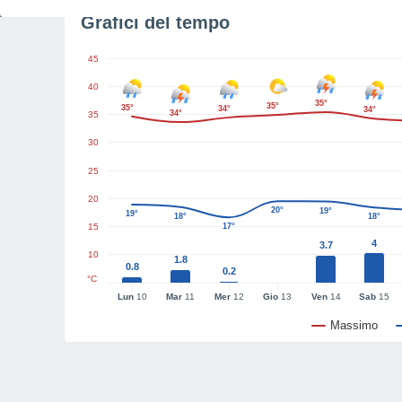
Grafici del tempo
45
40
35°
35°
35°
34°
34°
34°
35
30
25
20
20°
19°
19°
18°
18°
15
17°
4
3.7
10
1.8
0.8
0.2
°C
Lun
10
Mar
11
Mer
12
Gio
13
Ven
14
Sab
15
Massimo