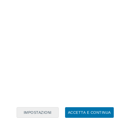
Calendario Lunare
Lun
Mar
Mer
Gio
Ven
Sab
Dom
7
8
9
10
11
12
13
14
15
16
17
18
19
20
IMPOSTAZIONI
ACCETTA E CONTINUA