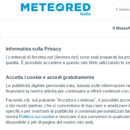
Il Meteo
Informativa sulla Privacy
I contenuti di Ilmeteo.net (ilmeteo.net) sono stati preparati da pro
qualità. È possibile accedere a questo sito Web utilizzando le se
Accetta i cookie e accedi gratuitamente
Home
Francia
Alvernia-Rodano-Alpi
Drôme
La pubblicità digitale personalizzata, basata sulle informazioni ra
finanziare la nostra attività per continuare a offrirti contenuti co
Previsioni Meteo Pierre
Facendo clic sul pulsante "Accetta e continua", è possibile accede
o dei nostri partner, che ci consentono di tracciare e analizzare
09:01
Venerdì
specifico per mostrarti la pubblicità o contenuti personalizzati b
nostra
Politica sui cookie
e revocare il tuo consenso in qualsia
disponibile a piè di pagina del nostro sito web.
Sereno