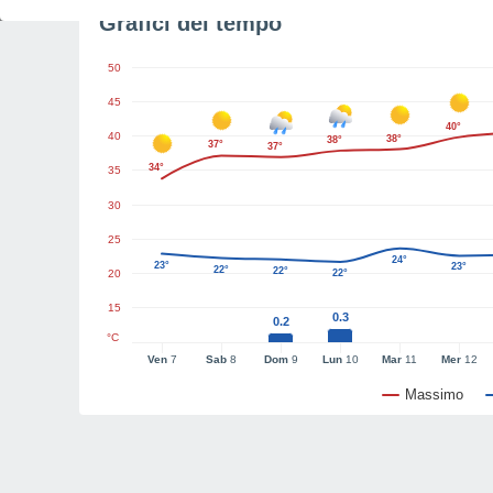
Grafici del tempo
50
45
40°
40
38°
38°
37°
37°
34°
35
30
25
24°
23°
23°
22°
22°
20
22°
15
0.3
0.2
°C
Ven
7
Sab
8
Dom
9
Lun
10
Mar
11
Mer
12
Massimo