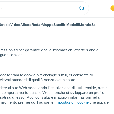
Notizie
Video
Allerte
Radar
Mappe
Satelliti
Modelli
Mondo
Sci
fessionisti per garantire che le informazioni offerte siano di
guenti opzioni:
Pierrelatte
ccolte tramite cookie o tecnologie simili, ci consente di
n elevati standard di qualità senza alcun costo.
latte
re al sito Web accettando l'installazione di tutti i cookie, nostri
 il comportamento sul sito Web, nonché di sviluppare un profilo
...
asati su di esso. Puoi consultare maggiori informazioni nella
si momento premendo il pulsante
Impostazioni cookie
che appare
Per ora
Cielo sereno nelle prossime ore