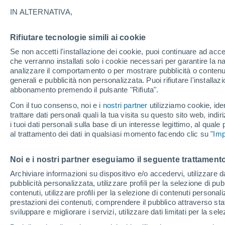
25°
IN ALTERNATIVA,
Rifiutare tecnologie simili ai cookie
Nord
Se non accetti l'installazione dei cookie, puoi continuare ad acc
Temp. percepita 26°
24
-
50 km
che verranno installati solo i cookie necessari per garantire la n
analizzare il comportamento o per mostrare pubblicità o contenut
generali e pubblicità non personalizzata. Puoi rifiutare l'install
abbonamento premendo il pulsante "Rifiuta".
Ultim'ora.
L’estate non cambia rotta: caldo fino a metà
Con il tuo consenso, noi e i
nostri partner
utilizziamo cookie, iden
agosto, svolta possibile solo a fine mese
trattare dati personali quali la tua visita su questo sito web, indiri
i tuoi dati personali sulla base di un interesse legittimo, al quale
Il Meteo 1 - 7
Attualità
Mappa del vento
Radar di 
al trattamento dei dati in qualsiasi momento facendo clic su "
Imp
Noi e i nostri partner eseguiamo il seguente trattamento
Domani
Domenica
Oggi
Archiviare informazioni su dispositivo e/o accedervi, utilizzare dati
pubblicità personalizzata, utilizzare profili per la selezione di pu
8 Ago
9 Ago
7 Ago
contenuti, utilizzare profili per la selezione di contenuti personal
prestazioni dei contenuti, comprendere il pubblico attraverso stat
sviluppare e migliorare i servizi, utilizzare dati limitati per la sel
50%