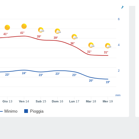
6
41°
41°
39°
39°
36°
4
31°
31°
2
24°
23°
23°
23°
23°
20°
19°
mm
Gio
13
Ven
14
Sab
15
Dom
16
Lun
17
Mar
18
Mer
19
Minimo
Pioggia