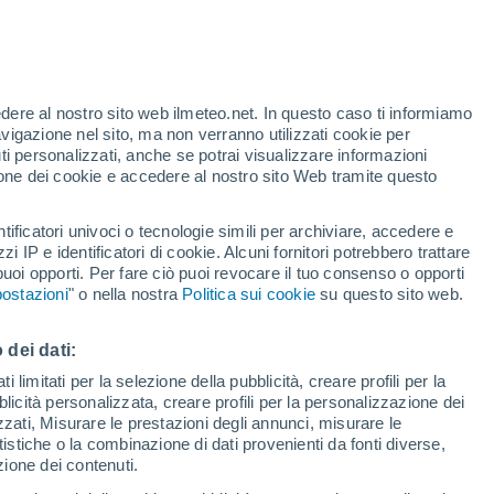
Allerta arancione
Allerta importante per alte
temperature a Pierrelatte oggi
edere al nostro sito web ilmeteo.net. In questo caso ti informiamo
/h
avigazione nel sito, ma non verranno utilizzati cookie per
i personalizzati, anche se potrai visualizzare informazioni
azione dei cookie e accedere al nostro sito Web tramite questo
tificatori univoci o tecnologie simili per archiviare, accedere e
zzi IP e identificatori di cookie. Alcuni fornitori potrebbero trattare
 puoi opporti. Per fare ciò puoi revocare il tuo consenso o opporti
pioggia
Satelliti
Modelli
ostazioni
" o nella nostra
Politica sui cookie
su questo sito web.
 dei dati:
Lunedì
Martedì
Mercoledì
Giovedi
 limitati per la selezione della pubblicità, creare profili per la
bblicità personalizzata, creare profili per la personalizzazione dei
10 Ago
11 Ago
12 Ago
13 Ago
izzati, Misurare le prestazioni degli annunci, misurare le
istiche o la combinazione di dati provenienti da fonti diverse,
ezione dei contenuti.
60%