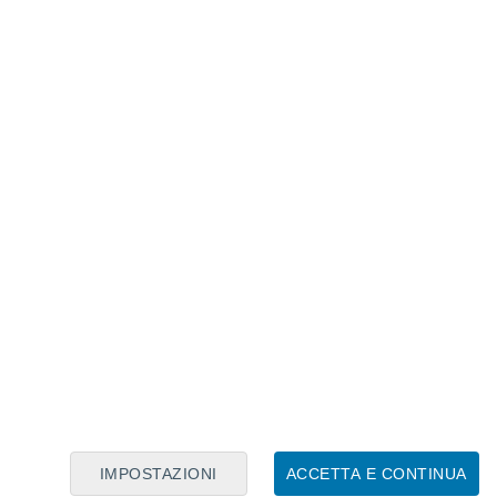
Calendario Lunare
Lun
Mar
Mer
Gio
Ven
Sab
Dom
6
7
8
9
10
11
12
13
14
15
16
17
18
19
IMPOSTAZIONI
ACCETTA E CONTINUA