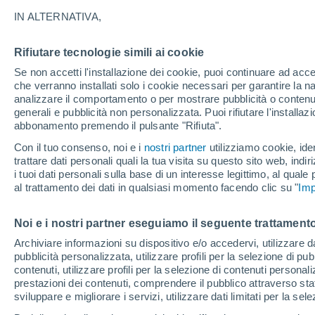
19°
IN ALTERNATIVA,
Rifiutare tecnologie simili ai cookie
Nord-oves
Se non accetti l'installazione dei cookie, puoi continuare ad acc
Temp. percepita 19°
20
-
31 km
che verranno installati solo i cookie necessari per garantire la n
analizzare il comportamento o per mostrare pubblicità o contenut
generali e pubblicità non personalizzata. Puoi rifiutare l'install
abbonamento premendo il pulsante "Rifiuta".
Ultim'ora.
Il fenomeno El Niño sta tornando: "L'interrutt
Con il tuo consenso, noi e i
nostri partner
utilizziamo cookie, iden
sta azionando proprio ora" – ecco cosa ci asp
trattare dati personali quali la tua visita su questo sito web, indiri
in inverno
i tuoi dati personali sulla base di un interesse legittimo, al quale
Il Meteo 1 - 7
Attualità
Mappa di nuvolosità
Radar 
al trattamento dei dati in qualsiasi momento facendo clic su "
Imp
Noi e i nostri partner eseguiamo il seguente trattamento
Venerdì
Sabato
D
Giovedi
Archiviare informazioni su dispositivo e/o accedervi, utilizzare dati
pubblicità personalizzata, utilizzare profili per la selezione di pu
14 Ago
15 Ago
13 Ago
contenuti, utilizzare profili per la selezione di contenuti personal
prestazioni dei contenuti, comprendere il pubblico attraverso stat
sviluppare e migliorare i servizi, utilizzare dati limitati per la sel