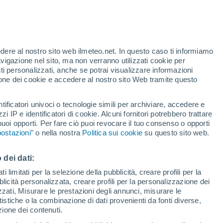
t
edere al nostro sito web ilmeteo.net. In questo caso ti informiamo
/h
avigazione nel sito, ma non verranno utilizzati cookie per
i personalizzati, anche se potrai visualizzare informazioni
azione dei cookie e accedere al nostro sito Web tramite questo
ore si
tificatori univoci o tecnologie simili per archiviare, accedere e
etta
zzi IP e identificatori di cookie. Alcuni fornitori potrebbero trattare
 puoi opporti. Per fare ciò puoi revocare il tuo consenso o opporti
di pioggia
Satelliti
Modelli
ostazioni
" o nella nostra
Politica sui cookie
su questo sito web.
 dei dati:
omenica
Lunedì
Martedì
Mercoledì
 limitati per la selezione della pubblicità, creare profili per la
bblicità personalizzata, creare profili per la personalizzazione dei
16 Ago
17 Ago
18 Ago
19 Ago
izzati, Misurare le prestazioni degli annunci, misurare le
istiche o la combinazione di dati provenienti da fonti diverse,
ezione dei contenuti.