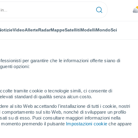
Notizie
Video
Allerte
Radar
Mappe
Satelliti
Modelli
Mondo
Sci
fessionisti per garantire che le informazioni offerte siano di
guenti opzioni:
Regis
Prossima Settimana
ccolte tramite cookie o tecnologie simili, ci consente di
n elevati standard di qualità senza alcun costo.
egis fra 8 - 14 giorni
re al sito Web accettando l'installazione di tutti i cookie, nostri
 il comportamento sul sito Web, nonché di sviluppare un profilo
...
asati su di esso. Puoi consultare maggiori informazioni nella
si momento premendo il pulsante
Impostazioni cookie
che appare
Per ora
Cielo nuvoloso nelle prossime
ore