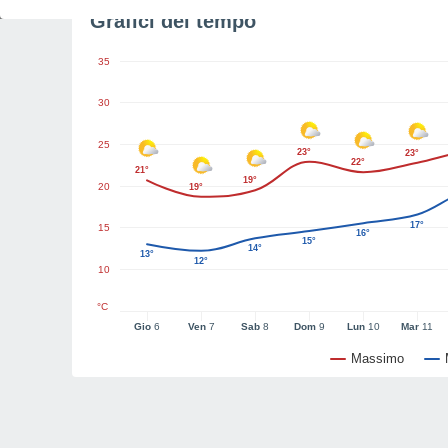
Grafici del tempo
35
30
25
23°
23°
22°
21°
19°
20
19°
17°
15
16°
15°
14°
13°
12°
10
°C
Gio
6
Ven
7
Sab
8
Dom
9
Lun
10
Mar
11
Massimo