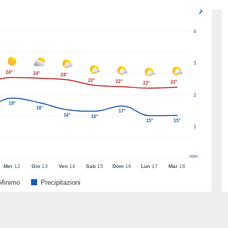
4
3
24°
24°
24°
22°
22°
22°
22°
2
19°
18°
17°
16°
16°
15°
15°
1
mm
Mer
12
Gio
13
Ven
14
Sab
15
Dom
16
Lun
17
Mar
18
Minimo
Precipitazioni