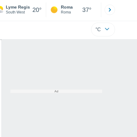
Lyme Regis
Roma
Milano
20°
37°
South West
Roma
Milano
°C