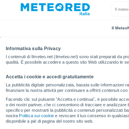
Il Meteo
Informativa sulla Privacy
I contenuti di Ilmeteo.net (ilmeteo.net) sono stati preparati da pro
qualità. È possibile accedere a questo sito Web utilizzando le se
Accetta i cookie e accedi gratuitamente
Home
Regno Unito
Sud Ovest Inghilterra
Lyme 
La pubblicità digitale personalizzata, basata sulle informazioni ra
finanziare la nostra attività per continuare a offrirti contenuti co
Previsioni Meteo Lyme R
Facendo clic sul pulsante "Accetta e continua", è possibile accede
o dei nostri partner, che ci consentono di tracciare e analizzare
12:07
Giovedi
specifico per mostrarti la pubblicità o contenuti personalizzati b
nostra
Politica sui cookie
e revocare il tuo consenso in qualsia
disponibile a piè di pagina del nostro sito web.
Parzialmente nuvoloso