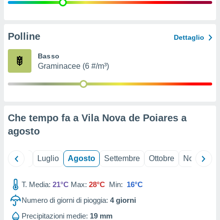
ioni
" o
tra
sui cookie
o sito
Polline
Dettaglio
Basso
nostri
Graminacee (6 #/m³)
mo il
te
ento dei
Che tempo fa a Vila Nova de Poiares a
re
agosto
ioni su
vo e/o
i,
Giugno
Luglio
Agosto
Settembre
Ottobre
Novembre
 dati
er la
 della
T. Media:
21°C
Max:
28°C
Min:
16°C
à, creare
r la
Numero di giorni di pioggia:
4
giorni
à
izzata,
Precipitazioni medie:
19 mm