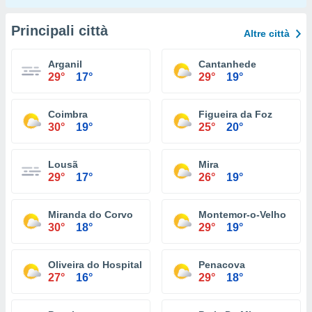
Principali città
Altre città
Arganil
Cantanhede
29°
17°
29°
19°
Coimbra
Figueira da Foz
30°
19°
25°
20°
Lousã
Mira
29°
17°
26°
19°
Miranda do Corvo
Montemor-o-Velho
30°
18°
29°
19°
Oliveira do Hospital
Penacova
27°
16°
29°
18°