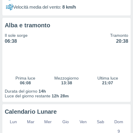
 profili
Velocità media del vento:
8 km/h
lezione
cità
izzata,
Alba e tramonto
fili per
Il sole sorge
Tramonto
izzazione
06:38
20:38
nuti,
 profili
lezione
uti
zzati,
 le
ni degli
Prima luce
Mezzogiorno
Ultima luce
 misurare
06:08
13:38
21:07
zioni dei
Durata del giorno
14h
,
Luce del giorno restante
12h 28m
ere il
so
Calendario Lunare
he o la
ione di
Lun
Mar
Mer
Gio
Ven
Sab
Dom
enienti
9
diverse,