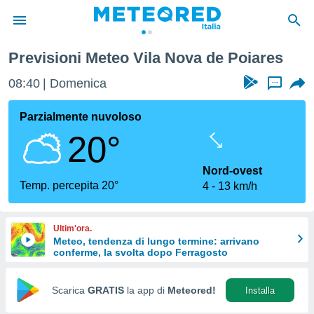
Previsioni Meteo Vila Nova de Poiares
tiva
rivacy
08:40
Domenica
...
ti di
net
Parzialmente nuvoloso
net)
20°
i
 da
nisti per
Nord-ovest
 che le
Temp. percepita 20°
4
13 km/h
ioni
iano di
È
Ultim'ora.
Meteo, tendenza di lungo termine: arrivano
 a
conferme, la svolta dopo Ferragosto
ito Web
do le
opzioni:
Scarica
GRATIS
la app di
Meteored!
Installa
 i