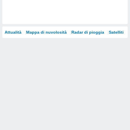
i nostri
artner
Attualità
Mappa di nuvolosità
Radar di pioggia
Satelliti