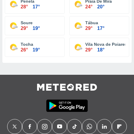
Penela
Praia De Mira
28°
17°
24°
20°
Soure
Tábua
29°
19°
29°
17°
Tocha
Vila Nova de Poiares
26°
19°
29°
18°