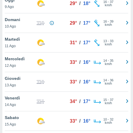
a", è
16
-
37
29°
/
18°
km/h
9 Ago
al sito
ettando
Domani
16
-
39
29°
/
17°
zione di
km/h
10 Ago
okie,
dei nostri
Martedì
13
-
33
che ci
31°
/
17°
km/h
11 Ago
no di
 e
e il
Mercoledì
14
-
35
33°
/
16°
amento
km/h
12 Ago
 Web,
i
Giovedi
14
-
36
re un
33°
/
16°
km/h
13 Ago
pecifico
arti la
Venerdì
à o
15
-
37
34°
/
17°
km/h
i
14 Ago
zzati
 di esso.
Sabato
10
-
32
sultare
33°
/
16°
km/h
15 Ago
oni nella