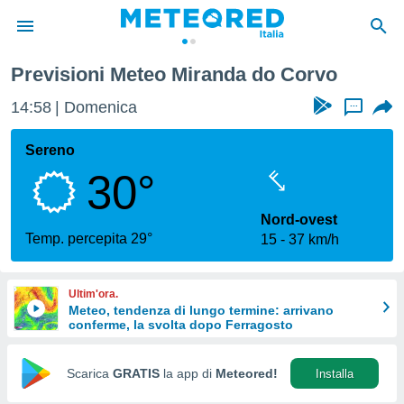
Previsioni Meteo Miranda do Corvo
tiva
rivacy
14:58
Domenica
...
ti di
net
Sereno
net)
30°
i
 da
nisti per
Nord-ovest
 che le
Temp. percepita 29°
15
37 km/h
ioni
iano di
È
Ultim'ora.
Meteo, tendenza di lungo termine: arrivano
 a
conferme, la svolta dopo Ferragosto
ito Web
do le
opzioni:
Scarica
GRATIS
la app di
Meteored!
Installa
 i