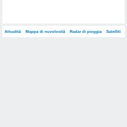
i nostri
artner
Attualità
Mappa di nuvolosità
Radar di pioggia
Satelliti