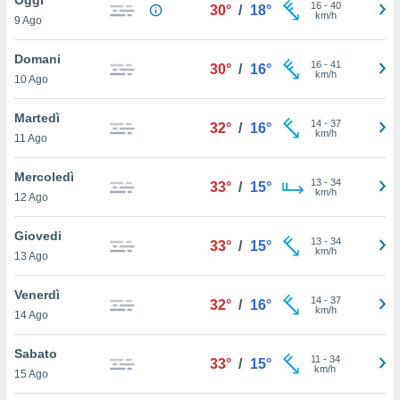
a", è
16
-
40
30°
/
18°
km/h
9 Ago
al sito
ettando
Domani
16
-
41
30°
/
16°
zione di
km/h
10 Ago
okie,
dei nostri
Martedì
14
-
37
che ci
32°
/
16°
km/h
11 Ago
no di
 e
e il
Mercoledì
13
-
34
33°
/
15°
amento
km/h
12 Ago
 Web,
i
Giovedi
13
-
34
re un
33°
/
15°
km/h
13 Ago
pecifico
arti la
Venerdì
à o
14
-
37
32°
/
16°
km/h
i
14 Ago
zzati
 di esso.
Sabato
11
-
34
sultare
33°
/
15°
km/h
15 Ago
oni nella