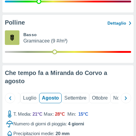
ioni
" o
tra
sui cookie
o sito
Polline
Dettaglio
Basso
nostri
Graminacee (9 #/m³)
mo il
te
ento dei
Che tempo fa a Miranda do Corvo a
re
agosto
ioni su
vo e/o
i,
Giugno
Luglio
Agosto
Settembre
Ottobre
Novembre
 dati
er la
 della
T. Media:
21°C
Max:
28°C
Min:
15°C
à, creare
r la
Numero di giorni di pioggia:
4
giorni
à
izzata,
Precipitazioni medie:
20 mm