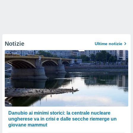
Notizie
Ultime notizie
Danubio ai minimi storici: la centrale nucleare
ungherese va in crisi e dalle secche riemerge un
giovane mammut