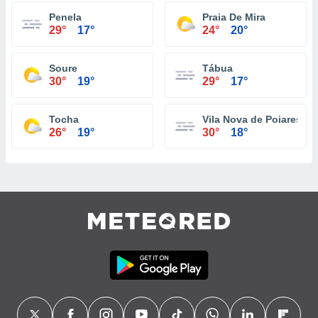
Penela
Praia De Mira
29°
17°
24°
20°
Soure
Tábua
30°
19°
29°
17°
Tocha
Vila Nova de Poiares
26°
19°
30°
18°