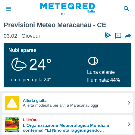
Previsioni Meteo Maracanau - CE
tiva
rivacy
03:02
Giovedi
...
ti di
net
Nubi sparse
net)
24°
i
 da
nisti per
Luna calante
 che le
Temp. percepita 24°
Illuminata:
44%
ioni
iano di
È
Allerta gialla
 a
Allerta moderata per altri a Maracanau oggi
ito Web
do le
Ultim'ora.
opzioni:
L'Organizzazione Meteorologica Mondiale
conferma: "El Niño sta raggiungendo
 i