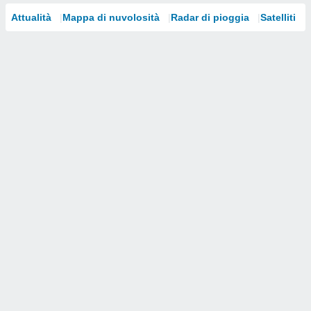
Attualità
Mappa di nuvolosità
Radar di pioggia
Satelliti
i nostri
artner