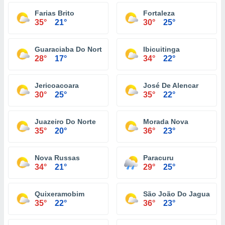
Farias Brito
Fortaleza
35°
21°
30°
25°
Guaraciaba Do Norte
Ibicuitinga
28°
17°
34°
22°
Jericoacoara
José De Alencar
30°
25°
35°
22°
Juazeiro Do Norte
Morada Nova
35°
20°
36°
23°
Nova Russas
Paracuru
34°
21°
29°
25°
Quixeramobim
São João Do Jaguaribe
35°
22°
36°
23°