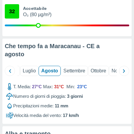
ioni
" o
Accettabile
tra
32
O₃ (80 µg/m³)
sui cookie
o sito
nostri
Che tempo fa a Maracanau - CE a
mo il
agosto
te
ento dei
Giugno
Luglio
Agosto
Settembre
Ottobre
Novembre
re
ioni su
vo e/o
T. Media:
27°C
Max:
31°C
Min:
23°C
i,
Numero di giorni di pioggia:
3
giorni
 dati
er la
Precipitazioni medie:
11 mm
 della
à, creare
Velocità media del vento:
17 km/h
r la
à
izzata,
Alba e tramonto