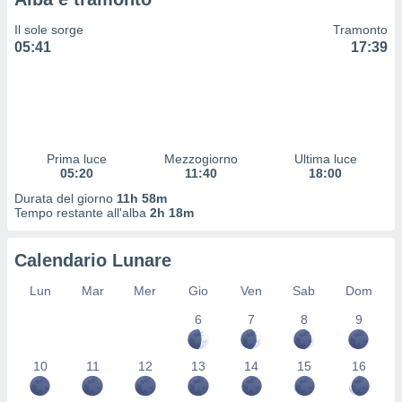
 profili
lezione
Il sole sorge
Tramonto
cità
05:41
17:39
izzata,
fili per
izzazione
nuti,
 profili
Prima luce
Mezzogiorno
Ultima luce
lezione
05:20
11:40
18:00
uti
zzati,
Durata del giorno
11h 58m
Tempo restante all'alba
2h 18m
 le
ni degli
 misurare
Calendario Lunare
zioni dei
,
Lun
Mar
Mer
Gio
Ven
Sab
Dom
ere il
6
7
8
9
so
he o la
10
11
12
13
14
15
16
ione di
enienti
diverse,