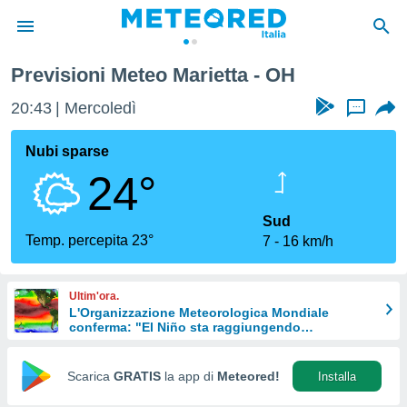
Previsioni Meteo Marietta - OH
tiva
rivacy
20:43
Mercoledì
...
ti di
net
Nubi sparse
net)
24°
i
 da
nisti per
Sud
 che le
Temp. percepita 23°
7
16 km/h
ioni
iano di
È
Ultim'ora.
L'Organizzazione Meteorologica Mondiale
 a
conferma: "El Niño sta raggiungendo
ito Web
un'intensità mai vista da diversi anni"
do le
opzioni:
Scarica
GRATIS
la app di
Meteored!
Installa
 i