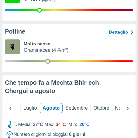
ioni
" o
tra
sui cookie
o sito
Polline
Dettaglio
nostri
Molto basso
Graminacee (4 #/m³)
mo il
te
ento dei
re
Che tempo fa a Mechta Bhir ech
ioni su
vo e/o
Chergui a
agosto
i,
 dati
er la
Giugno
Luglio
Agosto
Settembre
Ottobre
Novembre
 della
à, creare
r la
T. Media:
27°C
Max:
34°C
Min:
20°C
à
Numero di giorni di pioggia:
6
giorni
izzata,