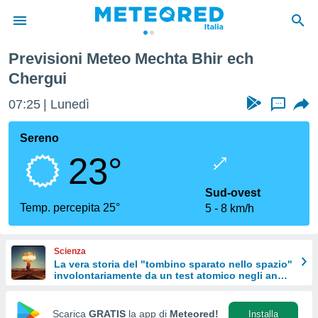
Previsioni Meteo Mechta Bhir ech
tiva
Chergui
rivacy
ti di
07:25
Lunedì
...
net
net)
Sereno
i
 da
23°
nisti per
 che le
Sud-ovest
ioni
Temp. percepita 25°
iano di
5
8 km/h
È
 a
Scienza
ito Web
La vera storia del "tombino sparato nello spazio"
do le
involontariamente da un test atomico negli anni
'50
opzioni:
Scarica
GRATIS
la app di
Meteored!
Installa
 i