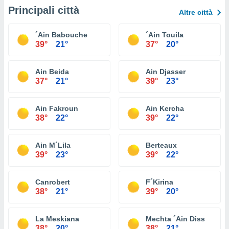
Principali città
Altre città
´Ain Babouche
´Ain Touila
39°
21°
37°
20°
Ain Beida
Ain Djasser
37°
21°
39°
23°
Ain Fakroun
Ain Kercha
38°
22°
39°
22°
Ain M´Lila
Berteaux
39°
23°
39°
22°
Canrobert
F´Kirina
38°
21°
39°
20°
La Meskiana
Mechta ´Ain Diss
38°
20°
38°
21°