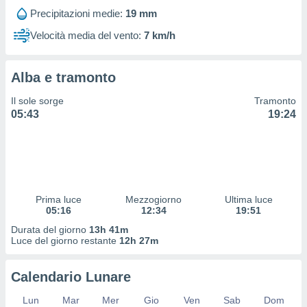
 profili
Precipitazioni medie:
19 mm
lezione
cità
Velocità media del vento:
7 km/h
izzata,
fili per
Alba e tramonto
izzazione
nuti,
Il sole sorge
Tramonto
 profili
05:43
19:24
lezione
uti
zzati,
 le
ni degli
 misurare
Prima luce
Mezzogiorno
Ultima luce
zioni dei
05:16
12:34
19:51
,
ere il
Durata del giorno
13h 41m
Luce del giorno restante
12h 27m
so
he o la
Calendario Lunare
ione di
enienti
Lun
Mar
Mer
Gio
Ven
Sab
Dom
diverse,