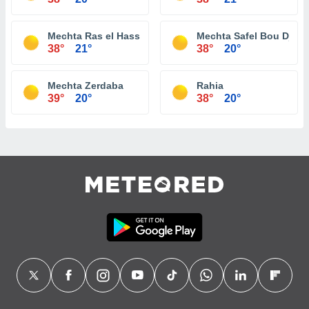
Mechta Ras el Hassi
Mechta Safel Bou Djera
38°
21°
38°
20°
Mechta Zerdaba
Rahia
39°
20°
38°
20°