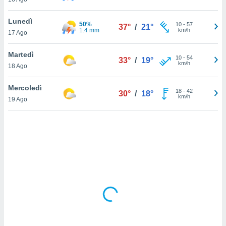
sui cookie
Lunedì
50%
10
-
57
37°
/
21°
e il tuo
1.4 mm
km/h
17 Ago
 in
Martedì
o
10
-
54
33°
/
19°
km/h
 il
18 Ago
azioni
Mercoledì
18
-
42
30°
/
18°
kie
km/h
19 Ago
re
le a piè
 del
to web.
ATIVA,
e
gie
i cookie
ccetti
zione dei