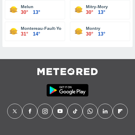
Melun
Mitry-Mory
30°
13°
30°
13°
Montereau-Fault-Yonne
Montry
31°
14°
30°
13°