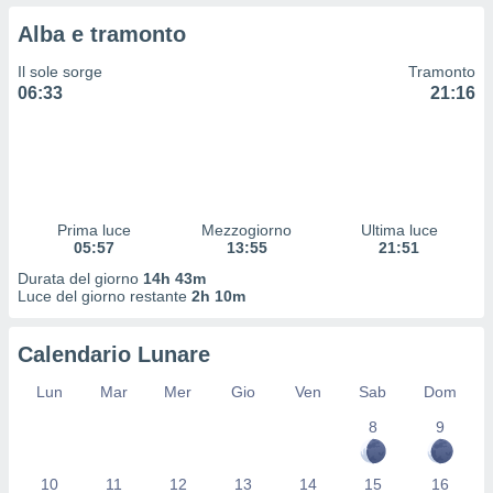
 profili
Alba e tramonto
lezione
cità
Il sole sorge
Tramonto
izzata,
06:33
21:16
fili per
izzazione
nuti,
 profili
lezione
uti
Prima luce
Mezzogiorno
Ultima luce
zzati,
05:57
13:55
21:51
 le
Durata del giorno
14h 43m
ni degli
Luce del giorno restante
2h 10m
 misurare
zioni dei
,
Calendario Lunare
ere il
Lun
Mar
Mer
Gio
Ven
Sab
Dom
so
8
9
he o la
ione di
enienti
10
11
12
13
14
15
16
diverse,