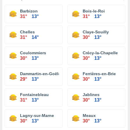
Barbizon
Bois-le-Roi
31°
13°
31°
13°
Chelles
Claye-Souilly
31°
14°
30°
13°
Coulommiers
Crécy-la-Chapelle
30°
13°
30°
13°
Dammartin-en-Goële
Ferrières-en-Brie
29°
13°
30°
13°
Fontainebleau
Jablines
31°
13°
30°
13°
Lagny-sur-Marne
Meaux
30°
13°
30°
13°