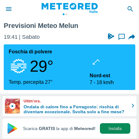
Previsioni Meteo Melun
tiva
rivacy
19:41
Sabato
...
ti di
net
Foschia di polvere
net)
29°
i
 da
nisti per
Nord-est
 che le
Temp. percepita 27°
7
18 km/h
ioni
iano di
È
Ultim'ora.
Ondata di calore fino a Ferragosto: rischia di
 a
diventare eccezionale. Svolta solo a fine mese?
ito Web
do le
opzioni:
Scarica
GRATIS
la app di
Meteored!
Installa
 i