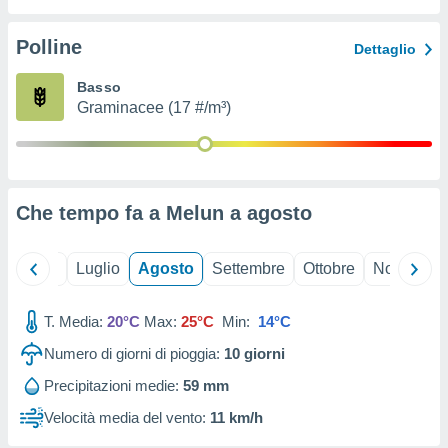
ioni
" o
tra
Polline
Dettaglio
sui cookie
o sito
Basso
Graminacee (17 #/m³)
nostri
mo il
te
ento dei
Che tempo fa a Melun a
agosto
re
ioni su
Giugno
Luglio
Agosto
Settembre
Ottobre
Novembre
vo e/o
i,
T. Media:
20°C
Max:
25°C
Min:
14°C
 dati
er la
Numero di giorni di pioggia:
10
giorni
 della
à, creare
Precipitazioni medie:
59 mm
r la
Velocità media del vento:
11 km/h
à
izzata,