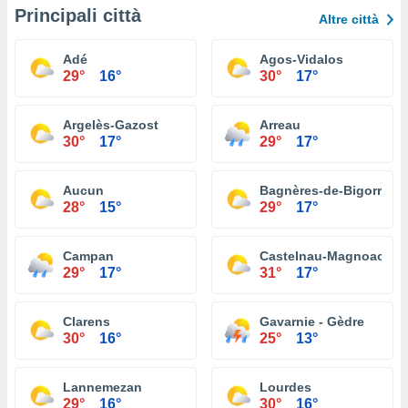
Principali città
Altre città
Adé
Agos-Vidalos
29°
16°
30°
17°
Argelès-Gazost
Arreau
30°
17°
29°
17°
Aucun
Bagnères-de-Bigorre
28°
15°
29°
17°
Campan
Castelnau-Magnoac
29°
17°
31°
17°
Clarens
Gavarnie - Gèdre
30°
16°
25°
13°
Lannemezan
Lourdes
29°
16°
30°
16°