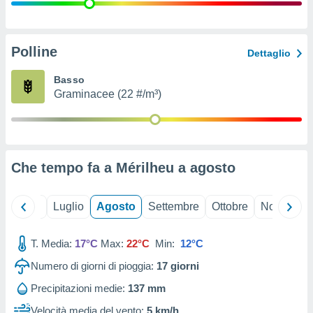
ioni
" o
tra
sui cookie
o sito
Polline
Dettaglio
Basso
nostri
Graminacee (22 #/m³)
mo il
te
ento dei
Che tempo fa a Mérilheu a
agosto
re
ioni su
vo e/o
Giugno
Luglio
Agosto
Settembre
Ottobre
Novembre
i,
 dati
er la
T. Media:
17°C
Max:
22°C
Min:
12°C
 della
Numero di giorni di pioggia:
17
giorni
à, creare
r la
Precipitazioni medie:
137 mm
à
izzata,
Velocità media del vento:
5 km/h