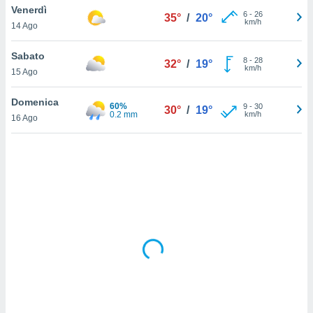
Venerdì
6
-
26
35°
/
20°
km/h
sui cookie
14 Ago
e il tuo
 in
Sabato
8
-
28
32°
/
19°
km/h
15 Ago
o
 il
Domenica
60%
9
-
30
30°
/
19°
0.2 mm
km/h
azioni
16 Ago
kie
re
le a piè
 del
to web.
ATIVA,
e
gie
i cookie
ccetti
zione dei