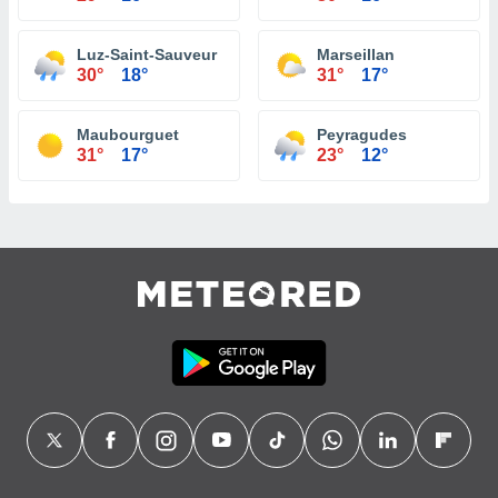
Luz-Saint-Sauveur
Marseillan
30°
18°
31°
17°
Maubourguet
Peyragudes
31°
17°
23°
12°