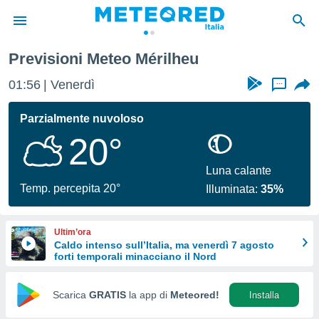
Previsioni Meteo Mérilheu
tiva
rivacy
01:56
Venerdì
...
ti di
net
Parzialmente nuvoloso
net)
20°
i
 da
nisti per
Luna calante
 che le
Temp. percepita 20°
Illuminata:
35%
ioni
iano di
È
Ultim’ora
Caldo intenso sull’Italia, ma venerdì 7 agosto
 a
forti temporali minacciano il Nord
ito Web
do le
opzioni:
Scarica
GRATIS
la app di
Meteored!
Installa
 i