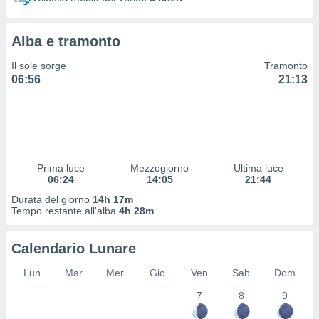
 profili
lezione
cità
Alba e tramonto
izzata,
fili per
Il sole sorge
Tramonto
06:56
21:13
izzazione
nuti,
 profili
lezione
uti
zzati,
Prima luce
Mezzogiorno
Ultima luce
 le
06:24
14:05
21:44
ni degli
 misurare
Durata del giorno
14h 17m
zioni dei
Tempo restante all'alba
4h 28m
,
ere il
Calendario Lunare
so
Lun
Mar
Mer
Gio
Ven
Sab
Dom
he o la
ione di
7
8
9
enienti
diverse,