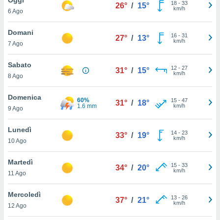
a", è
18
-
33
26°
/
15°
km/h
6 Ago
al sito
ettando
Domani
16
-
31
27°
/
13°
zione di
km/h
7 Ago
okie,
dei nostri
Sabato
12
-
27
che ci
31°
/
15°
km/h
8 Ago
no di
 e
e il
Domenica
60%
15
-
47
31°
/
18°
amento
1.6 mm
km/h
9 Ago
 Web,
i
Lunedì
14
-
23
re un
33°
/
19°
km/h
10 Ago
pecifico
arti la
Martedì
à o
15
-
33
34°
/
20°
km/h
i
11 Ago
zzati
 di esso.
Mercoledì
13
-
26
sultare
37°
/
21°
km/h
12 Ago
oni nella