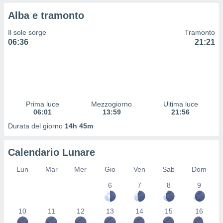
 profili
Alba e tramonto
lezione
cità
Il sole sorge
Tramonto
izzata,
06:36
21:21
fili per
izzazione
nuti,
 profili
lezione
uti
Prima luce
Mezzogiorno
Ultima luce
zzati,
06:01
13:59
21:56
 le
Durata del giorno
14h 45m
ni degli
 misurare
zioni dei
Calendario Lunare
,
ere il
Lun
Mar
Mer
Gio
Ven
Sab
Dom
so
6
7
8
9
he o la
ione di
10
11
12
13
14
15
16
enienti
diverse,