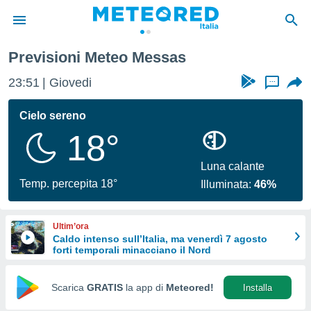
Previsioni Meteo Messas
tiva
rivacy
23:51
Giovedi
...
ti di
net
Cielo sereno
net)
18°
i
 da
nisti per
Luna calante
 che le
Temp. percepita 18°
Illuminata:
46%
ioni
iano di
È
Ultim’ora
Caldo intenso sull’Italia, ma venerdì 7 agosto
 a
forti temporali minacciano il Nord
ito Web
do le
opzioni:
Scarica
GRATIS
la app di
Meteored!
Installa
 i