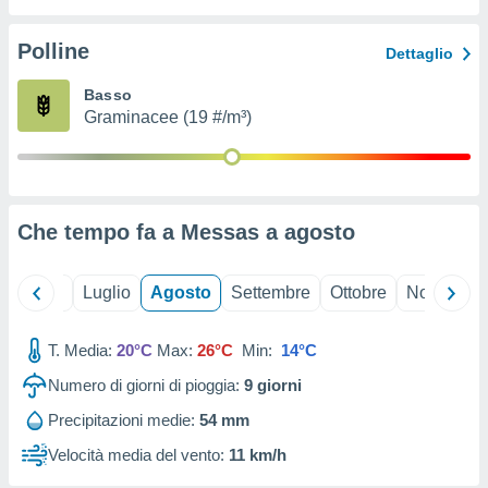
ioni
" o
tra
Polline
Dettaglio
sui cookie
o sito
Basso
Graminacee (19 #/m³)
nostri
mo il
te
ento dei
Che tempo fa a Messas a
agosto
re
ioni su
Giugno
Luglio
Agosto
Settembre
Ottobre
Novembre
vo e/o
i,
T. Media:
20°C
Max:
26°C
Min:
14°C
 dati
er la
Numero di giorni di pioggia:
9
giorni
 della
à, creare
Precipitazioni medie:
54 mm
r la
Velocità media del vento:
11 km/h
à
izzata,