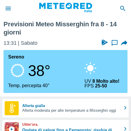
ettimana
Previsioni Meteo Misserghin fra 8 - 14
tiva
giorni
rivacy
ti di
13:31
Sabato
...
net
net)
Sereno
i
 da
38°
nisti per
 che le
ioni
UV
8 Molto alto!
Temp. percepita 40°
iano di
FPS
25-50
È
 a
Allerta gialla
ito Web
Allerta moderata per alte temperature a Misserghin oggi
do le
opzioni:
Ultim'ora.
Ondata di calore fino a Ferragosto: rischia di
 i