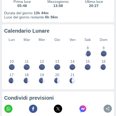
Prima luce
Mezzogiorno
Ultima luce
ioni
" o
05:48
13:08
20:27
tra
sui cookie
Durata del giorno
13h 44m
Luce del giorno restante
6h 56m
o sito
Calendario Lunare
nostri
Lun
Mar
Mer
Gio
Ven
Sab
Dom
mo il
te
8
9
ento dei
10
11
12
13
14
15
16
re
ioni su
vo e/o
17
18
19
20
21
i,
 dati
er la
 della
Condividi previsioni
à, creare
r la
à
izzata,