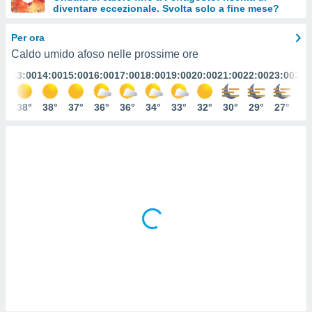
diventare eccezionale. Svolta solo a fine mese?
e
Per ora
amente
Caldo umido afoso nelle prossime ore
cità
:00
13:00
14:00
15:00
16:00
17:00
18:00
19:00
20:00
21:00
22:00
23:00
24:
izzata,
ACCETTA
ulle
E
7°
38°
38°
37°
36°
36°
34°
33°
32°
30°
29°
27°
26
ioni
CONTINUA
tramite
e simili,
IMPOSTAZIONI
nte di
e la
tività per
re a
ontenuti
ti
 di
senza
sto.
clic sul
 "Accetta