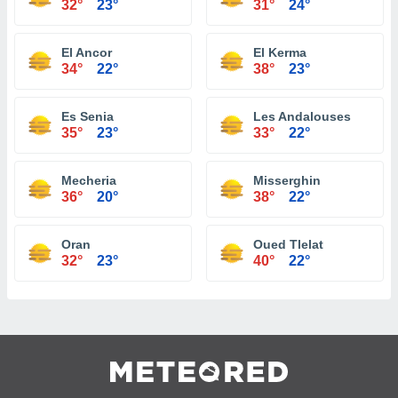
32°
23°
31°
24°
El Ancor
El Kerma
34°
22°
38°
23°
Es Senia
Les Andalouses
35°
23°
33°
22°
Mecheria
Misserghin
36°
20°
38°
22°
Oran
Oued Tlelat
32°
23°
40°
22°