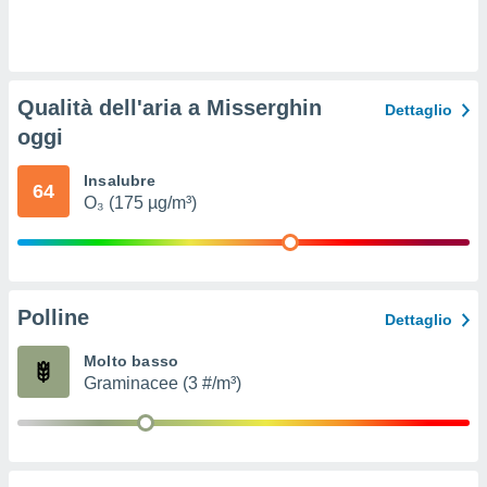
ioni
e
à non
izzata.
utare
Qualità dell'aria a Misserghin
zione dei
Dettaglio
oggi
 al
ito Web
Insalubre
questo
64
O₃ (175 µg/m³)
ento
 il
o
Polline
Dettaglio
, noi e i
rtner
Molto basso
mo
Graminacee (3 #/m³)
tori
o
e simili
viare,