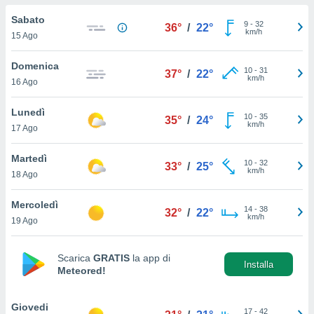
a", è
Sabato
9
-
32
36°
/
22°
al sito
km/h
15 Ago
ettando
zione di
Domenica
10
-
31
okie,
37°
/
22°
km/h
16 Ago
dei nostri
che ci
no di
Lunedì
10
-
35
35°
/
24°
 e
km/h
17 Ago
e il
amento
Martedì
10
-
32
 Web,
33°
/
25°
km/h
18 Ago
i
re un
Mercoledì
pecifico
14
-
38
32°
/
22°
km/h
arti la
19 Ago
à o
i
zzati
Scarica
GRATIS
la app di
Installa
Meteored!
 di esso.
sultare
Giovedi
oni nella
17
-
42