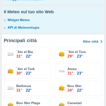
Il Meteo sul tuo sito Web
Widget Meteo
API di Meteorologia
Principali città
Altre città
´Ain el Bia
´Ain el Turc
31°
22°
29°
23°
´Ain el Turk
Arzeu
30°
23°
31°
23°
Bethioua
Bou Sfer
31°
22°
34°
22°
Bou Sfer Plage
Canastel