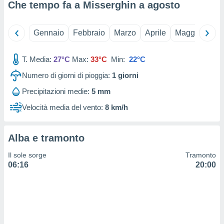
 e
Che tempo fa a Misserghin a
agosto
ati
 quali la
a su
Gennaio
Febbraio
Marzo
Aprile
Maggio
Giu
ito web,
IP e
tori di
T. Media:
27°C
Max:
33°C
Min:
22°C
Alcuni
Numero di giorni di pioggia:
1
giorni
ro
Precipitazioni medie:
5 mm
 tuoi dati
 sulla
Velocità media del vento:
8 km/h
un
e
, al quale
Alba e tramonto
rti. Per
puoi
Il sole sorge
Tramonto
il tuo
06:16
20:00
o o
l
nto dei
ualsiasi
 facendo