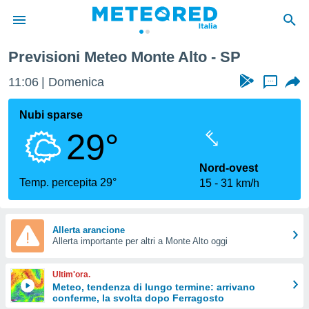
Previsioni Meteo Monte Alto - SP
tiva
rivacy
11:06
Domenica
...
ti di
net
Nubi sparse
net)
29°
i
 da
nisti per
Nord-ovest
 che le
Temp. percepita 29°
15
31 km/h
ioni
iano di
È
Allerta arancione
 a
Allerta importante per altri a Monte Alto oggi
ito Web
do le
Ultim'ora.
opzioni:
Meteo, tendenza di lungo termine: arrivano
conferme, la svolta dopo Ferragosto
 i