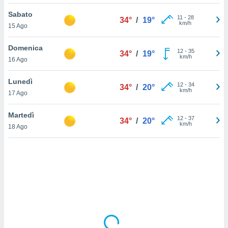
Sabato
sui cookie
11
-
28
34°
/
19°
km/h
15 Ago
e il tuo
 in
Domenica
12
-
35
34°
/
19°
o
km/h
16 Ago
 il
Lunedì
azioni
12
-
34
34°
/
20°
km/h
17 Ago
kie
re
le a piè
Martedì
12
-
37
34°
/
20°
 del
km/h
18 Ago
to web.
ATIVA,
e
gie
i cookie
ccetti
zione dei