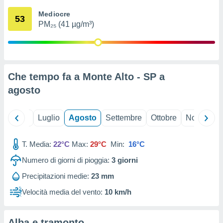
ioni
" o
Mediocre
tra
53
PM₂₅ (41 µg/m³)
sui cookie
o sito
nostri
Che tempo fa a Monte Alto - SP a
mo il
agosto
te
ento dei
Giugno
Luglio
Agosto
Settembre
Ottobre
Novembre
re
ioni su
vo e/o
T. Media:
22°C
Max:
29°C
Min:
16°C
i,
Numero di giorni di pioggia:
3
giorni
 dati
er la
Precipitazioni medie:
23 mm
 della
à, creare
Velocità media del vento:
10 km/h
r la
à
izzata,
Alba e tramonto