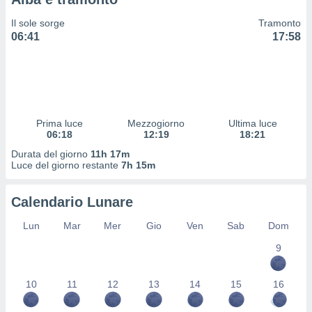
 profili
lezione
Il sole sorge
Tramonto
cità
06:41
17:58
izzata,
fili per
izzazione
nuti,
 profili
Prima luce
Mezzogiorno
Ultima luce
lezione
06:18
12:19
18:21
uti
zzati,
Durata del giorno
11h 17m
Luce del giorno restante
7h 15m
 le
ni degli
 misurare
Calendario Lunare
zioni dei
,
Lun
Mar
Mer
Gio
Ven
Sab
Dom
ere il
9
so
he o la
10
11
12
13
14
15
16
ione di
enienti
diverse,