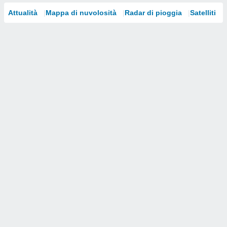
Attualità
Mappa di nuvolosità
Radar di pioggia
Satelliti
i nostri
artner