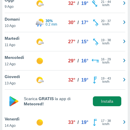
a", è
21
-
44
32°
/
19°
km/h
9 Ago
al sito
ettando
Domani
30%
20
-
37
30°
/
17°
zione di
0.2 mm
km/h
10 Ago
okie,
dei nostri
Martedì
19
-
38
che ci
27°
/
15°
km/h
11 Ago
no di
 e
e il
Mercoledì
16
-
29
29°
/
16°
amento
km/h
12 Ago
 Web,
i
Giovedi
19
-
43
re un
32°
/
19°
km/h
13 Ago
pecifico
arti la
à o
Scarica
GRATIS
la app di
i
Installa
Meteored!
zzati
 di esso.
sultare
Venerdì
17
-
38
33°
/
19°
km/h
14 Ago
oni nella