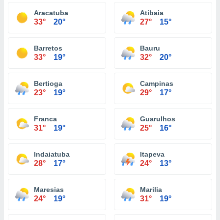
Aracatuba
Atibaia
33°
20°
27°
15°
Barretos
Bauru
33°
19°
32°
20°
Bertioga
Campinas
23°
19°
29°
17°
Franca
Guarulhos
31°
19°
25°
16°
Indaiatuba
Itapeva
28°
17°
24°
13°
Maresias
Marilia
24°
19°
31°
19°