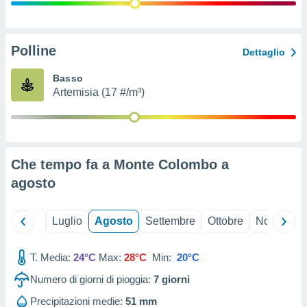
ioni
" o
tra
sui cookie
o sito
Polline
Dettaglio
Basso
nostri
Artemisia (17 #/m³)
mo il
te
ento dei
Che tempo fa a Monte Colombo a
re
agosto
ioni su
vo e/o
i,
Giugno
Luglio
Agosto
Settembre
Ottobre
Novembre
 dati
er la
 della
T. Media:
24°C
Max:
28°C
Min:
20°C
à, creare
r la
Numero di giorni di pioggia:
7
giorni
à
izzata,
Precipitazioni medie:
51 mm