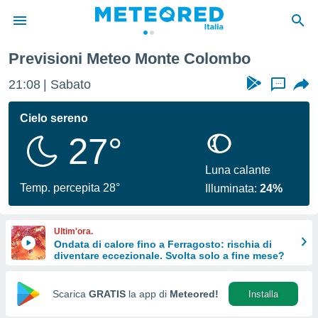
Previsioni Meteo Monte Colombo
tiva
rivacy
21:08
Sabato
...
ti di
net
Cielo sereno
net)
27°
i
 da
nisti per
Luna calante
 che le
Temp. percepita 28°
Illuminata:
24%
ioni
iano di
È
Ultim'ora.
Ondata di calore fino a Ferragosto: rischia di
 a
diventare eccezionale. Svolta solo a fine mese?
ito Web
do le
opzioni:
Scarica
GRATIS
la app di
Meteored!
Installa
 i