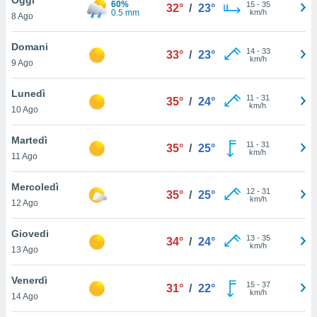
60%
a", è
15
-
35
32°
/
23°
0.5 mm
km/h
8 Ago
al sito
ettando
Domani
14
-
33
33°
/
23°
zione di
km/h
9 Ago
okie,
dei nostri
Lunedì
11
-
31
che ci
35°
/
24°
km/h
10 Ago
no di
 e
e il
Martedì
11
-
31
35°
/
25°
amento
km/h
11 Ago
 Web,
i
Mercoledì
12
-
31
re un
35°
/
25°
km/h
12 Ago
pecifico
arti la
Giovedi
à o
13
-
35
34°
/
24°
km/h
i
13 Ago
zzati
 di esso.
Venerdì
15
-
37
sultare
31°
/
22°
km/h
14 Ago
oni nella