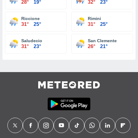
28°
19°
32°
23°
Riccione
Rimini
31°
25°
31°
25°
Saludecio
San Clemente
31°
23°
26°
21°