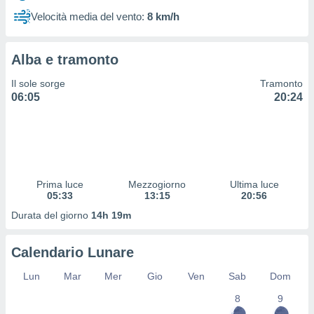
 profili
Velocità media del vento:
8 km/h
lezione
cità
izzata,
Alba e tramonto
fili per
Il sole sorge
Tramonto
izzazione
06:05
20:24
nuti,
 profili
lezione
uti
zzati,
 le
ni degli
Prima luce
Mezzogiorno
Ultima luce
 misurare
05:33
13:15
20:56
zioni dei
Durata del giorno
14h 19m
,
ere il
Calendario Lunare
so
he o la
Lun
Mar
Mer
Gio
Ven
Sab
Dom
ione di
8
9
enienti
diverse,