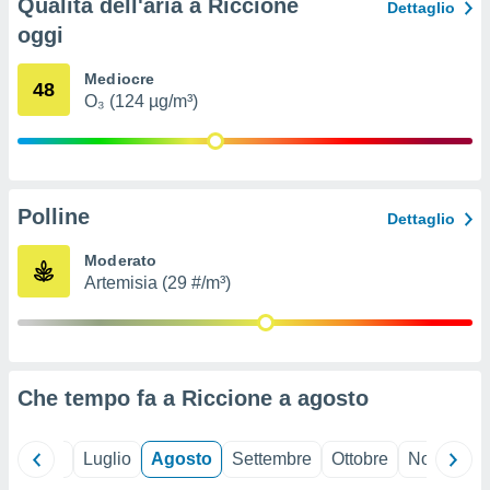
Qualità dell'aria a Riccione
Dettaglio
ioni
" o
oggi
tra
sui cookie
o sito
Mediocre
48
O₃ (124 µg/m³)
nostri
mo il
te
Polline
Dettaglio
ento dei
Moderato
re
Artemisia (29 #/m³)
ioni su
vo e/o
i,
 dati
er la
Che tempo fa a Riccione a
agosto
 della
à, creare
r la
Giugno
Luglio
Agosto
Settembre
Ottobre
Novembre
à
izzata,