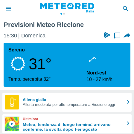
Previsioni Meteo Riccione
tiva
rivacy
15:30
Domenica
...
ti di
net
Sereno
net)
31°
i
 da
nisti per
Nord-est
 che le
Temp. percepita 32°
10
27 km/h
ioni
iano di
È
Allerta gialla
 a
Allerta moderata per alte temperature a Riccione oggi
ito Web
do le
Ultim'ora.
opzioni:
Meteo, tendenza di lungo termine: arrivano
conferme, la svolta dopo Ferragosto
 i