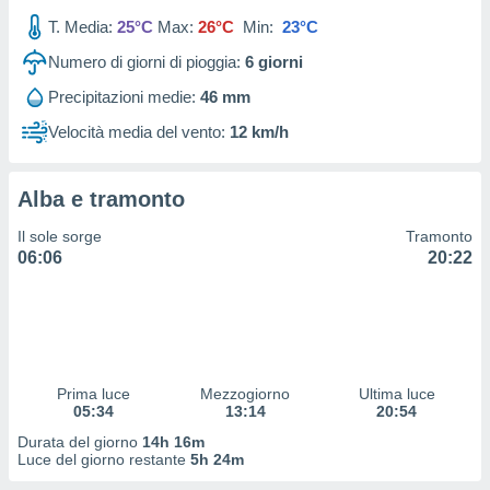
 profili
T. Media:
25°C
Max:
26°C
Min:
23°C
lezione
cità
Numero di giorni di pioggia:
6
giorni
izzata,
fili per
Precipitazioni medie:
46 mm
Velocità media del vento:
12 km/h
izzazione
nuti,
 profili
Alba e tramonto
lezione
uti
Il sole sorge
Tramonto
zzati,
06:06
20:22
 le
ni degli
 misurare
zioni dei
,
ere il
Prima luce
Mezzogiorno
Ultima luce
so
05:34
13:14
20:54
he o la
Durata del giorno
14h 16m
ione di
Luce del giorno restante
5h 24m
enienti
diverse,