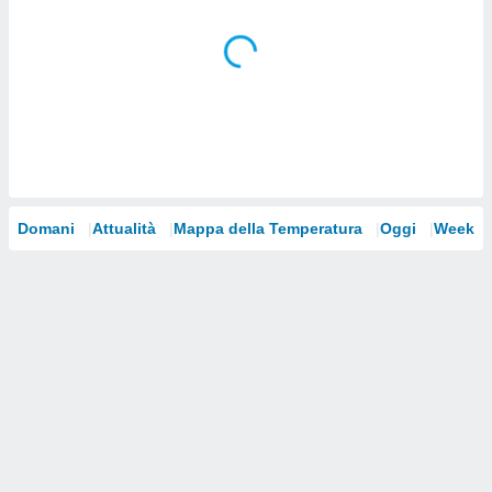
i nostri
artner
Domani
Attualità
Mappa della Temperatura
Oggi
Weeke