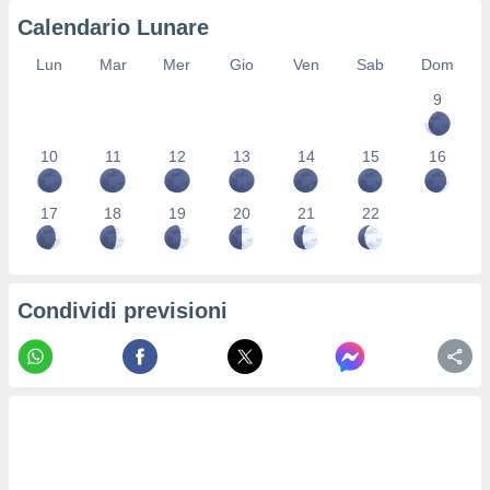
re e
Calendario Lunare
e i
tilizzare
Lun
Mar
Mer
Gio
Ven
Sab
Dom
ati per la
9
e dei
.
10
11
12
13
14
15
16
izzazione
17
18
19
20
21
22
azione
o la
e del
vo,
à e
Condividi previsioni
i
zzati,
one delle
ni dei
 e degli
 ricerche
ico,
di