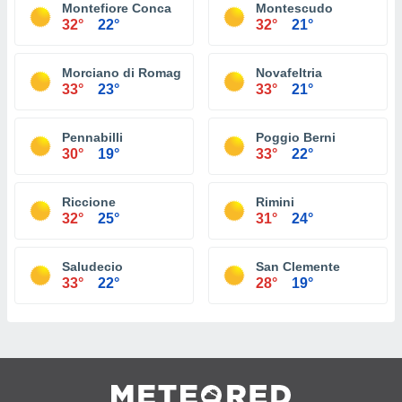
Montefiore Conca
Montescudo
32°
22°
32°
21°
Morciano di Romagna
Novafeltria
33°
23°
33°
21°
Pennabilli
Poggio Berni
30°
19°
33°
22°
Riccione
Rimini
32°
25°
31°
24°
Saludecio
San Clemente
33°
22°
28°
19°