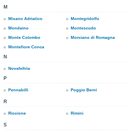
e
M
amente
Misano Adriatico
Montegridolfo
cità
Mondaino
Montescudo
izzata,
Monte Colombo
Morciano di Romagna
ACCETTA
ulle
E
ioni
Montefiore Conca
CONTINUA
tramite
N
e simili,
IMPOSTAZIONI
Novafeltria
nte di
e la
P
tività per
re a
Pennabilli
Poggio Berni
ontenuti
ti
R
 di
senza
Riccione
Rimini
sto.
clic sul
S
 "Accetta