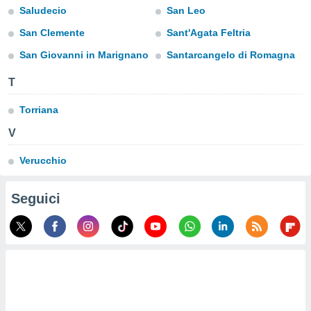
a", è
Saludecio
San Leo
al sito
San Clemente
Sant'Agata Feltria
ettando
San Giovanni in Marignano
Santarcangelo di Romagna
zione di
okie,
T
dei nostri
che ci
Torriana
no di
 e
V
e il
amento
Verucchio
 Web,
i
re un
Seguici
pecifico
arti la
à o
i
zzati
 di esso.
sultare
oni nella