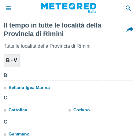
Il tempo in tutte le località della
tiva
Provincia di Rimini
rivacy
ti di
Tutte le località della Provincia di Rimini
net
net)
B - V
i
 da
nisti per
B
 che le
ioni
Bellaria-Igea Marina
iano di
È
C
 a
Cattolica
Coriano
ito Web
do le
G
opzioni:
Gemmano
 i