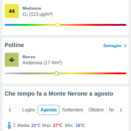
ioni
" o
Mediocre
tra
44
O₃ (113 µg/m³)
sui cookie
o sito
nostri
Polline
Dettaglio
mo il
te
Basso
ento dei
Ambrosia (17 #/m³)
re
ioni su
vo e/o
i,
Che tempo fa a Monte Nerone a
agosto
 dati
er la
 della
Giugno
Luglio
Agosto
Settembre
Ottobre
Novembre
à, creare
r la
à
T. Media:
22°C
Max:
27°C
Min:
16°C
izzata,