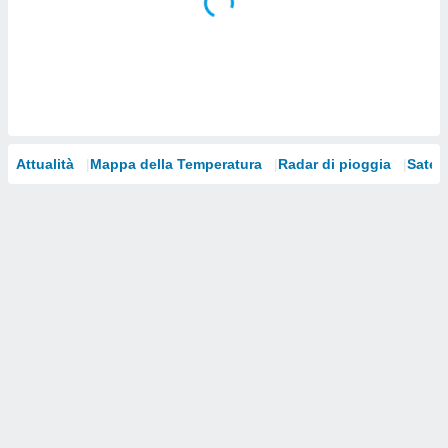
i nostri
artner
Attualità
Mappa della Temperatura
Radar di pioggia
Satelli