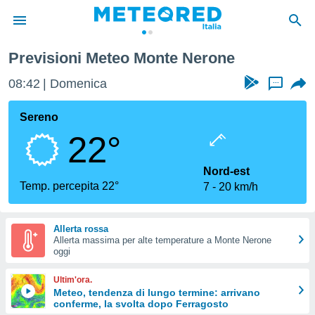
Previsioni Meteo Monte Nerone
tiva
rivacy
08:42
Domenica
...
ti di
net
Sereno
net)
22°
i
 da
nisti per
Nord-est
 che le
Temp. percepita 22°
7
20 km/h
ioni
iano di
È
Allerta rossa
Allerta massima per alte temperature a Monte Nerone
 a
oggi
ito Web
do le
Ultim'ora.
opzioni:
Meteo, tendenza di lungo termine: arrivano
conferme, la svolta dopo Ferragosto
 i