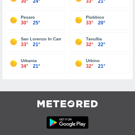
30°
24°
33°
21°
Pesaro
Piobbico
30°
25°
33°
20°
San Lorenzo In Campo
Tavullia
33°
21°
32°
22°
Urbania
Urbino
34°
21°
32°
21°