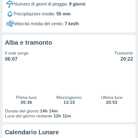
 profili
Numero di giorni di pioggia:
9
giorni
lezione
Precipitazioni medie:
55 mm
cità
izzata,
Velocità media del vento:
7 km/h
fili per
izzazione
Alba e tramonto
nuti,
 profili
Il sole sorge
Tramonto
lezione
06:07
20:22
uti
zzati,
 le
ni degli
 misurare
zioni dei
,
Prima luce
Mezzogiorno
Ultima luce
05:36
13:15
20:53
ere il
Durata del giorno
14h 14m
so
Luce del giorno restante
12h 11m
he o la
ione di
Calendario Lunare
enienti
diverse,