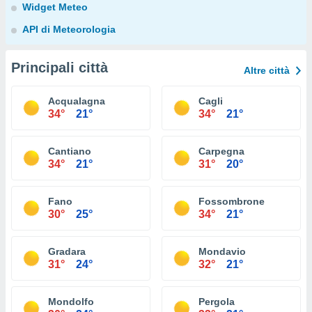
Widget Meteo
API di Meteorologia
Principali città
Altre città
Acqualagna
Cagli
34°
21°
34°
21°
Cantiano
Carpegna
34°
21°
31°
20°
Fano
Fossombrone
30°
25°
34°
21°
Gradara
Mondavio
31°
24°
32°
21°
Mondolfo
Pergola