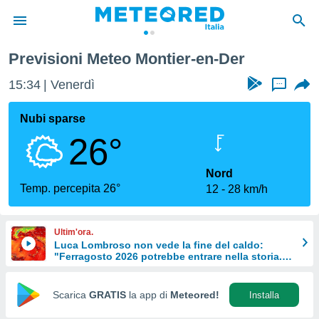
Previsioni Meteo Montier-en-Der
tiva
rivacy
15:34
Venerdì
...
ti di
net
Nubi sparse
net)
26°
i
 da
nisti per
Nord
 che le
Temp. percepita 26°
12
28 km/h
ioni
iano di
È
Ultim'ora.
Luca Lombroso non vede la fine del caldo:
 a
"Ferragosto 2026 potrebbe entrare nella storia.
ito Web
Ecco perché."
do le
opzioni:
Scarica
GRATIS
la app di
Meteored!
Installa
 i