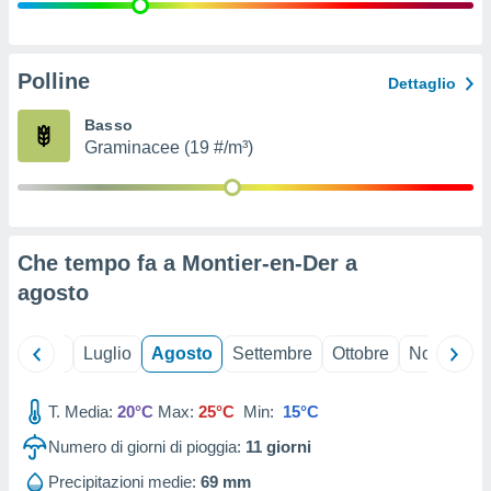
ioni
" o
tra
sui cookie
o sito
Polline
Dettaglio
Basso
nostri
Graminacee (19 #/m³)
mo il
te
ento dei
Che tempo fa a Montier-en-Der a
re
agosto
ioni su
vo e/o
i,
Giugno
Luglio
Agosto
Settembre
Ottobre
Novembre
 dati
er la
 della
T. Media:
20°C
Max:
25°C
Min:
15°C
à, creare
r la
Numero di giorni di pioggia:
11
giorni
à
izzata,
Precipitazioni medie:
69 mm