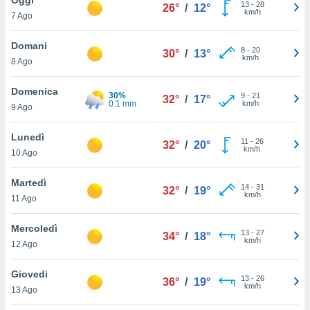
a", è
13
-
28
26°
/
12°
km/h
7 Ago
al sito
ettando
Domani
8
-
20
30°
/
13°
zione di
km/h
8 Ago
okie,
dei nostri
Domenica
30%
9
-
21
che ci
32°
/
17°
0.1 mm
km/h
9 Ago
no di
 e
e il
Lunedì
11
-
26
32°
/
20°
amento
km/h
10 Ago
 Web,
i
Martedì
14
-
31
re un
32°
/
19°
km/h
11 Ago
pecifico
arti la
Mercoledì
à o
13
-
27
34°
/
18°
km/h
i
12 Ago
zzati
 di esso.
Giovedi
13
-
26
sultare
36°
/
19°
km/h
13 Ago
oni nella