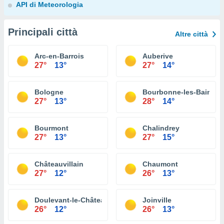
API di Meteorologia
Principali città
Altre città
Arc-en-Barrois
Auberive
27°
13°
27°
14°
Bologne
Bourbonne-les-Bains
27°
13°
28°
14°
Bourmont
Chalindrey
27°
13°
27°
15°
Châteauvillain
Chaumont
27°
12°
26°
13°
Doulevant-le-Château
Joinville
26°
12°
26°
13°