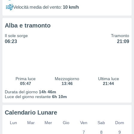
 profili
Velocità media del vento:
10 km/h
lezione
cità
izzata,
Alba e tramonto
fili per
Il sole sorge
Tramonto
izzazione
06:23
21:09
nuti,
 profili
lezione
uti
zzati,
 le
ni degli
Prima luce
Mezzogiorno
Ultima luce
 misurare
05:47
13:46
21:44
zioni dei
Durata del giorno
14h 46m
,
Luce del giorno restante
6h 10m
ere il
so
Calendario Lunare
he o la
ione di
Lun
Mar
Mer
Gio
Ven
Sab
Dom
enienti
7
8
9
diverse,