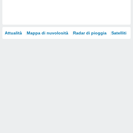
i nostri
artner
Attualità
Mappa di nuvolosità
Radar di pioggia
Satelliti