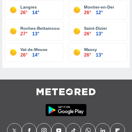
Langres
Montier-en-Der
26°
14°
26°
12°
Roches-Bettaincourt
Saint-Dizier
27°
13°
26°
13°
Val-de-Meuse
Wassy
26°
14°
26°
13°