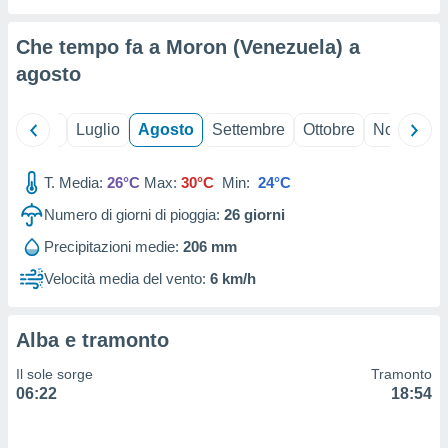
ioni
" o
tra
Che tempo fa a Moron (Venezuela) a
sui cookie
o sito
agosto
nostri
Giugno
Luglio
Agosto
Settembre
Ottobre
Novembre
mo il
T. Media:
26°C
Max:
30°C
Min:
24°C
te
ento dei
Numero di giorni di pioggia:
26
giorni
Precipitazioni medie:
206 mm
re
ioni su
Velocità media del vento:
6 km/h
vo e/o
i,
 dati
Alba e tramonto
er la
 della
Il sole sorge
Tramonto
à, creare
06:22
18:54
r la
à
izzata,