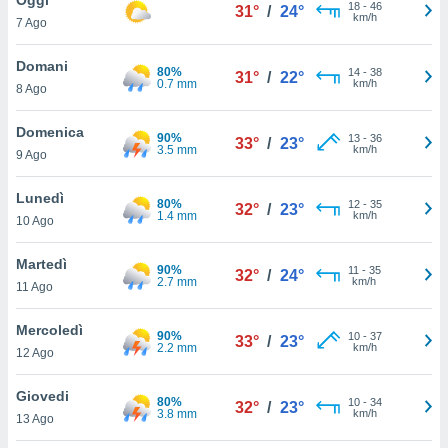
a", è
18
-
46
31°
/
24°
km/h
7 Ago
al sito
ettando
Domani
80%
14
-
38
31°
/
22°
zione di
0.7 mm
km/h
8 Ago
okie,
dei nostri
Domenica
90%
13
-
36
che ci
33°
/
23°
3.5 mm
km/h
9 Ago
no di
 e
e il
Lunedì
80%
12
-
35
32°
/
23°
amento
1.4 mm
km/h
10 Ago
 Web,
i
Martedì
90%
11
-
35
re un
32°
/
24°
2.7 mm
km/h
11 Ago
pecifico
arti la
Mercoledì
à o
90%
10
-
37
33°
/
23°
2.2 mm
km/h
i
12 Ago
zzati
 di esso.
Giovedi
80%
10
-
34
sultare
32°
/
23°
3.8 mm
km/h
13 Ago
oni nella