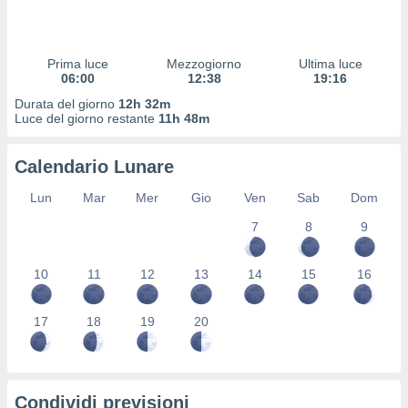
 profili
lezione
cità
izzata,
Prima luce
Mezzogiorno
Ultima luce
fili per
06:00
12:38
19:16
Durata del giorno
12h 32m
izzazione
Luce del giorno restante
11h 48m
nuti,
 profili
Calendario Lunare
lezione
uti
Lun
Mar
Mer
Gio
Ven
Sab
Dom
zzati,
 le
7
8
9
ni degli
 misurare
zioni dei
10
11
12
13
14
15
16
,
ere il
17
18
19
20
so
he o la
ione di
enienti
Condividi previsioni
diverse,