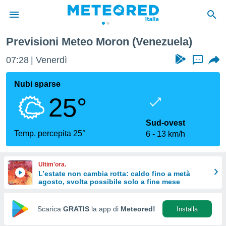
Previsioni Meteo Moron (Venezuela)
tiva
rivacy
07:28
Venerdì
...
ti di
net
Nubi sparse
net)
25°
i
 da
nisti per
Sud-ovest
 che le
Temp. percepita 25°
6
13 km/h
ioni
iano di
È
Ultim'ora.
L’estate non cambia rotta: caldo fino a metà
 a
agosto, svolta possibile solo a fine mese
ito Web
do le
opzioni:
Scarica
GRATIS
la app di
Meteored!
Installa
 i