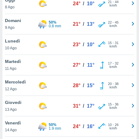
a", è
21
-
44
24°
/
10°
km/h
8 Ago
al sito
ettando
Domani
50%
22
-
45
21°
/
13°
zione di
0.8 mm
km/h
9 Ago
okie,
dei nostri
Lunedì
15
-
31
che ci
23°
/
10°
km/h
10 Ago
no di
 e
e il
Martedì
17
-
32
27°
/
11°
amento
km/h
11 Ago
 Web,
i
Mercoledì
20
-
38
re un
28°
/
15°
km/h
12 Ago
pecifico
arti la
Giovedi
à o
15
-
36
31°
/
17°
km/h
i
13 Ago
zzati
 di esso.
Venerdì
50%
10
-
26
sultare
24°
/
16°
1.9 mm
km/h
14 Ago
oni nella