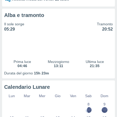
 profili
lezione
cità
Alba e tramonto
izzata,
fili per
Il sole sorge
Tramonto
05:29
20:52
izzazione
nuti,
 profili
lezione
uti
zzati,
Prima luce
Mezzogiorno
Ultima luce
 le
04:46
13:11
21:35
ni degli
 misurare
Durata del giorno
15h 23m
zioni dei
,
Calendario Lunare
ere il
Lun
Mar
Mer
Gio
Ven
Sab
Dom
so
he o la
8
9
ione di
enienti
diverse,