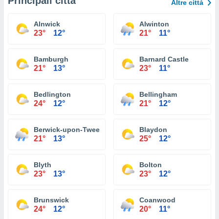
Principali città
Altre città
Alnwick
Alwinton
23°
12°
21°
11°
Bamburgh
Barnard Castle
21°
13°
23°
11°
Bedlington
Bellingham
24°
12°
21°
12°
Berwick-upon-Tweed
Blaydon
21°
13°
25°
12°
Blyth
Bolton
23°
13°
23°
12°
Brunswick
Coanwood
24°
12°
20°
11°