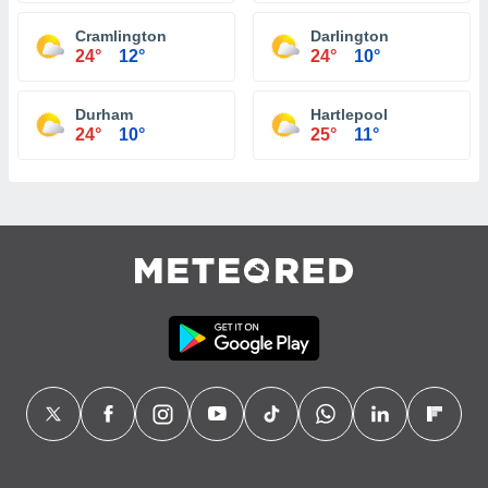
Cramlington
Darlington
24°
12°
24°
10°
Durham
Hartlepool
24°
10°
25°
11°