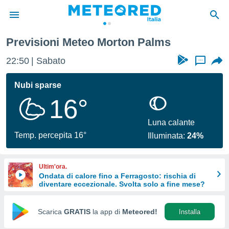
Previsioni Meteo Morton Palms
tiva
rivacy
22:50
Sabato
...
ti di
net
Nubi sparse
net)
16°
i
 da
nisti per
Luna calante
 che le
Temp. percepita 16°
Illuminata:
24%
ioni
iano di
È
Ultim'ora.
Ondata di calore fino a Ferragosto: rischia di
 a
diventare eccezionale. Svolta solo a fine mese?
ito Web
do le
opzioni:
Scarica
GRATIS
la app di
Meteored!
Installa
 i