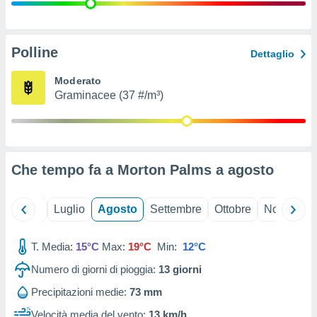
ioni
" o
tra
sui cookie
o sito
Polline
Dettaglio
Moderato
nostri
Graminacee (37 #/m³)
mo il
te
ento dei
Che tempo fa a Morton Palms a
agosto
re
ioni su
vo e/o
Giugno
Luglio
Agosto
Settembre
Ottobre
Novembre
i,
 dati
er la
T. Media:
15°C
Max:
19°C
Min:
12°C
 della
Numero di giorni di pioggia:
13
giorni
à, creare
r la
Precipitazioni medie:
73 mm
à
izzata,
Velocità media del vento:
13 km/h