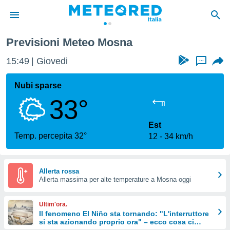
Previsioni Meteo Mosna
tiva
rivacy
15:49
Giovedi
...
ti di
net
Nubi sparse
net)
33°
i
 da
nisti per
Est
 che le
Temp. percepita 32°
12
34 km/h
ioni
iano di
È
Allerta rossa
 a
Allerta massima per alte temperature a Mosna oggi
ito Web
do le
Ultim'ora.
opzioni:
Il fenomeno El Niño sta tornando: "L'interruttore
si sta azionando proprio ora" – ecco cosa ci
 i