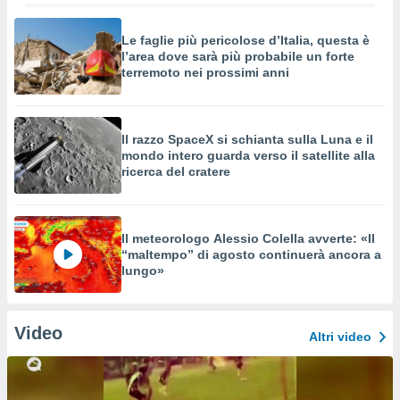
Le faglie più pericolose d’Italia, questa è
l’area dove sarà più probabile un forte
terremoto nei prossimi anni
Il razzo SpaceX si schianta sulla Luna e il
mondo intero guarda verso il satellite alla
ricerca del cratere
Il meteorologo Alessio Colella avverte: «Il
“maltempo” di agosto continuerà ancora a
lungo»
Video
Altri video