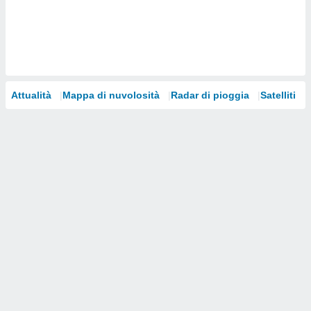
i nostri
artner
Attualità
Mappa di nuvolosità
Radar di pioggia
Satelliti