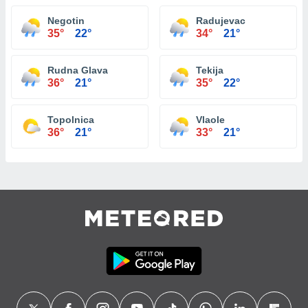
Negotin
Radujevac
35°
22°
34°
21°
Rudna Glava
Tekija
36°
21°
35°
22°
Topolnica
Vlaole
36°
21°
33°
21°