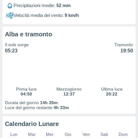
 profili
Precipitazioni medie:
52 mm
lezione
cità
Velocità media del vento:
9 km/h
izzata,
fili per
Alba e tramonto
izzazione
nuti,
Il sole sorge
Tramonto
 profili
05:23
19:50
lezione
uti
zzati,
 le
ni degli
 misurare
Prima luce
Mezzogiorno
Ultima luce
zioni dei
04:50
12:37
20:22
,
ere il
Durata del giorno
14h 26m
Luce del giorno restante
4h 33m
so
he o la
Calendario Lunare
ione di
enienti
Lun
Mar
Mer
Gio
Ven
Sab
Dom
diverse,