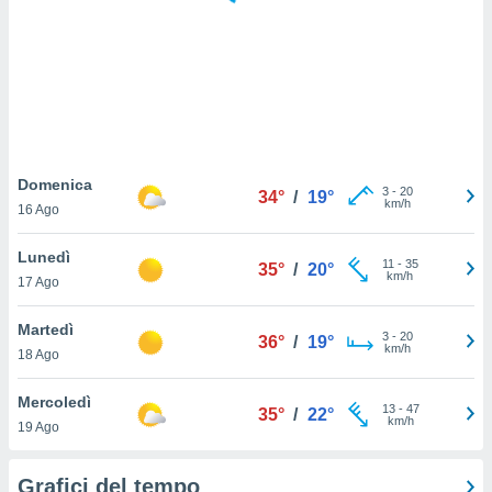
puoi
re ad
 al
ito web
et. In
aso ti
mo che
installati
okie
Domenica
3
-
20
34°
/
19°
i per
km/h
16 Ago
 la
one nel
Lunedì
11
-
35
 non
35°
/
20°
km/h
17 Ago
utilizzati
er
e il
Martedì
3
-
20
36°
/
19°
amento o
km/h
18 Ago
rare
à o
Mercoledì
13
-
47
i
35°
/
22°
km/h
19 Ago
zzati,
 potrai
are
Grafici del tempo