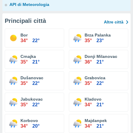
API di Meteorologia
Principali città
Altre città
Bor
Brza Palanka
34°
22°
35°
23°
Crnajka
Donji Milanovac
35°
21°
36°
21°
Dušanovac
Grabovica
35°
22°
35°
22°
Jabukovac
Kladovo
35°
22°
34°
21°
Korbovo
Majdanpek
34°
20°
34°
21°