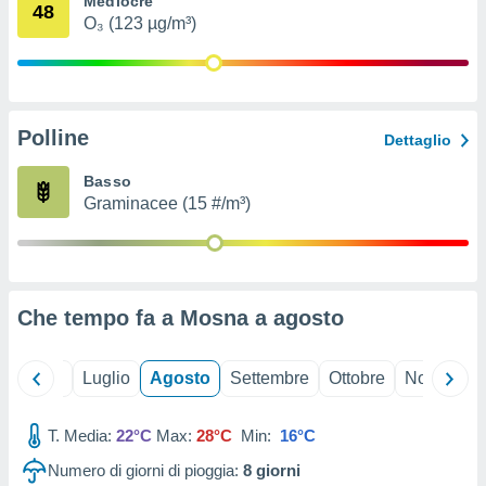
Mediocre
48
ioni
" o
O₃ (123 µg/m³)
tra
sui cookie
o sito
Polline
nostri
Dettaglio
mo il
Basso
te
Graminacee (15 #/m³)
ento dei
re
ioni su
vo e/o
Che tempo fa a Mosna a
agosto
i,
 dati
er la
Giugno
Luglio
Agosto
Settembre
Ottobre
Novembre
 della
à, creare
r la
T. Media:
22°C
Max:
28°C
Min:
16°C
à
Numero di giorni di pioggia:
8
giorni
izzata,