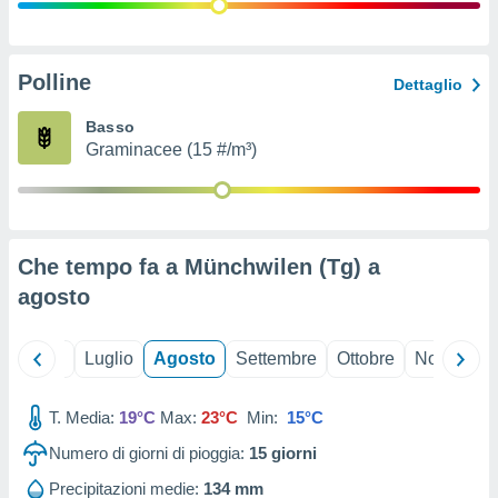
ioni
" o
tra
sui cookie
o sito
Polline
Dettaglio
Basso
nostri
Graminacee (15 #/m³)
mo il
te
ento dei
Che tempo fa a Münchwilen (Tg) a
re
agosto
ioni su
vo e/o
i,
Giugno
Luglio
Agosto
Settembre
Ottobre
Novembre
 dati
er la
 della
T. Media:
19°C
Max:
23°C
Min:
15°C
à, creare
r la
Numero di giorni di pioggia:
15
giorni
à
izzata,
Precipitazioni medie:
134 mm