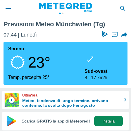
Previsioni Meteo Münchwilen (Tg)
tiva
rivacy
07:44
Lunedì
...
ti di
net
Sereno
net)
23°
i
 da
nisti per
Sud-ovest
 che le
Temp. percepita 25°
8
17 km/h
ioni
iano di
È
Ultim'ora.
Meteo, tendenza di lungo termine: arrivano
 a
conferme, la svolta dopo Ferragosto
ito Web
do le
opzioni:
Scarica
GRATIS
la app di
Meteored!
Installa
 i