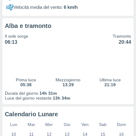
 profili
Velocità media del vento:
6 km/h
lezione
cità
izzata,
Alba e tramonto
fili per
Il sole sorge
Tramonto
izzazione
06:13
20:44
nuti,
 profili
lezione
uti
zzati,
 le
ni degli
Prima luce
Mezzogiorno
Ultima luce
 misurare
05:38
13:29
21:19
zioni dei
Durata del giorno
14h 31m
,
Luce del giorno restante
13h 34m
ere il
so
Calendario Lunare
he o la
ione di
Lun
Mar
Mer
Gio
Ven
Sab
Dom
enienti
10
11
12
13
14
15
16
diverse,