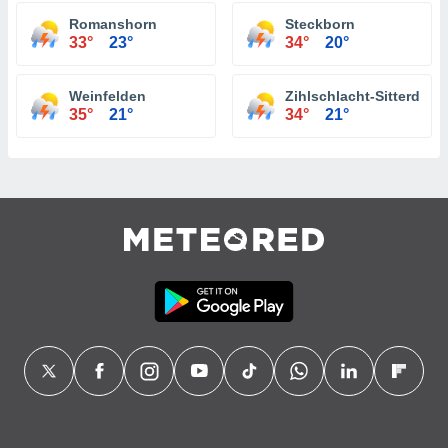
Romanshorn
Steckborn
33°
23°
34°
20°
Weinfelden
Zihlschlacht-Sitterdorf
35°
21°
34°
21°