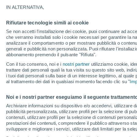
24°
IN ALTERNATIVA,
Rifiutare tecnologie simili ai cookie
UV
3 Medi
Se non accetti l'installazione dei cookie, puoi continuare ad acc
Temp. percepita 24°
FPS
6-10
che verranno installati solo i cookie necessari per garantire la n
analizzare il comportamento o per mostrare pubblicità o contenut
generali e pubblicità non personalizzata. Puoi rifiutare l'install
abbonamento premendo il pulsante "Rifiuta".
Ultim'ora.
Il fenomeno El Niño sta tornando: "L'interrutt
Con il tuo consenso, noi e i
nostri partner
utilizziamo cookie, iden
sta azionando proprio ora" – ecco cosa ci asp
trattare dati personali quali la tua visita su questo sito web, indiri
in inverno
i tuoi dati personali sulla base di un interesse legittimo, al quale
Il Meteo 1 - 7
Attualità
Mappa di nuvolosità
Radar 
al trattamento dei dati in qualsiasi momento facendo clic su "
Imp
Noi e i nostri partner eseguiamo il seguente trattamento
Domani
Sabato
D
Oggi
Archiviare informazioni su dispositivo e/o accedervi, utilizzare dati
pubblicità personalizzata, utilizzare profili per la selezione di pu
7 Ago
8 Ago
6 Ago
contenuti, utilizzare profili per la selezione di contenuti personal
prestazioni dei contenuti, comprendere il pubblico attraverso stat
sviluppare e migliorare i servizi, utilizzare dati limitati per la sel