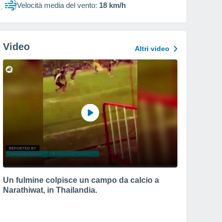
Velocità media del vento:
18 km/h
Video
Altri video
Un fulmine colpisce un campo da calcio a
Narathiwat, in Thailandia.