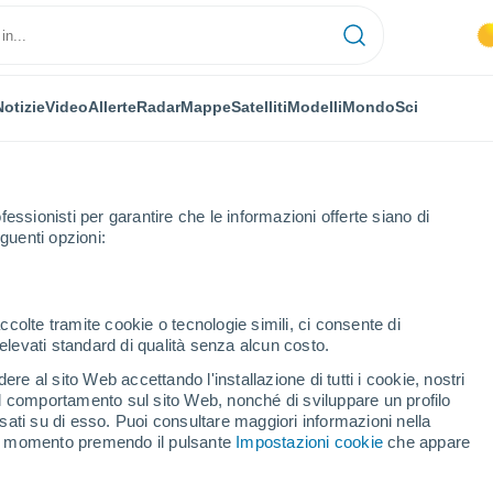
Notizie
Video
Allerte
Radar
Mappe
Satelliti
Modelli
Mondo
Sci
fessionisti per garantire che le informazioni offerte siano di
guenti opzioni:
ay Harbour
ccolte tramite cookie o tecnologie simili, ci consente di
n elevati standard di qualità senza alcun costo.
y Harbour - PE
re al sito Web accettando l'installazione di tutti i cookie, nostri
 il comportamento sul sito Web, nonché di sviluppare un profilo
...
asati su di esso. Puoi consultare maggiori informazioni nella
si momento premendo il pulsante
Impostazioni cookie
che appare
Per ora
Intervalli nuvolosi nelle prossime
ore