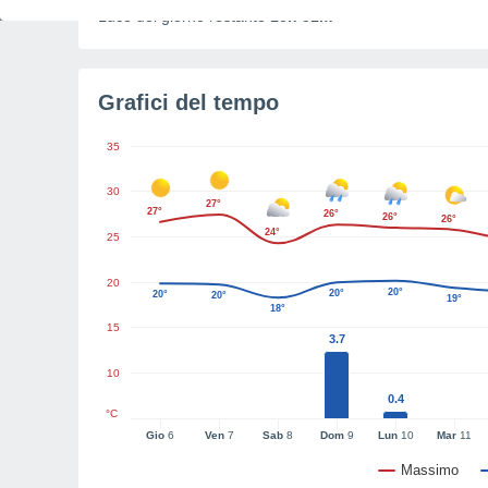
Luce del giorno restante
10h 51m
Grafici del tempo
35
30
27°
27°
26°
26°
26°
24°
25
20
20°
20°
20°
20°
19°
18°
15
3.7
10
0.4
°C
Gio
6
Ven
7
Sab
8
Dom
9
Lun
10
Mar
11
Massimo