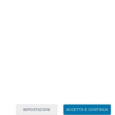
Calendario Lunare
Lun
Mar
Mer
Gio
Ven
Sab
Dom
6
7
8
9
10
11
12
13
14
15
16
17
18
19
IMPOSTAZIONI
ACCETTA E CONTINUA