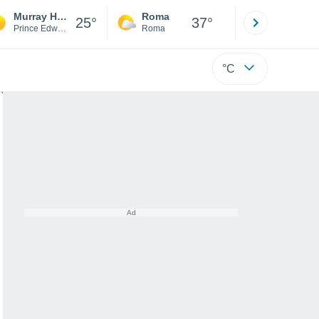
Murray Harbour
Roma
Milano
25°
37°
Prince Edward Island
Roma
Milano
°C