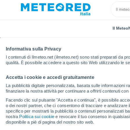
Il Meteo
Informativa sulla Privacy
I contenuti di Ilmeteo.net (ilmeteo.net) sono stati preparati da pro
qualità. È possibile accedere a questo sito Web utilizzando le se
Accetta i cookie e accedi gratuitamente
Home
Canada
Isola del Principe Edoardo
Murr
La pubblicità digitale personalizzata, basata sulle informazioni ra
finanziare la nostra attività per continuare a offrirti contenuti co
Previsioni Meteo Murra
Facendo clic sul pulsante "Accetta e continua", è possibile accede
o dei nostri partner, che ci consentono di tracciare e analizzare
10:15
Giovedi
specifico per mostrarti la pubblicità o contenuti personalizzati b
nostra
Politica sui cookie
e revocare il tuo consenso in qualsia
disponibile a piè di pagina del nostro sito web.
Sereno