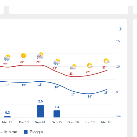
15
25°
25°
25°
10
23°
23°
22°
21°
19°
19°
19°
18°
5
16°
15°
14°
2.5
1.4
0.3
mm
Mer
12
Gio
13
Ven
14
Sab
15
Dom
16
Lun
17
Mar
18
Minimo
Pioggia