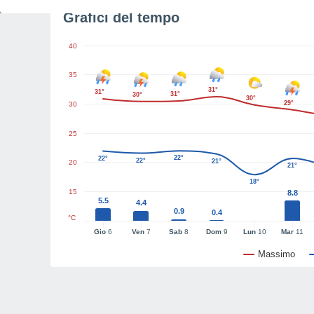
Grafici del tempo
40
35
31°
31°
31°
30°
30°
29°
30
25
22°
22°
22°
21°
20
21°
18°
15
8.8
5.5
4.4
0.9
0.4
°C
Gio
6
Ven
7
Sab
8
Dom
9
Lun
10
Mar
11
Massimo