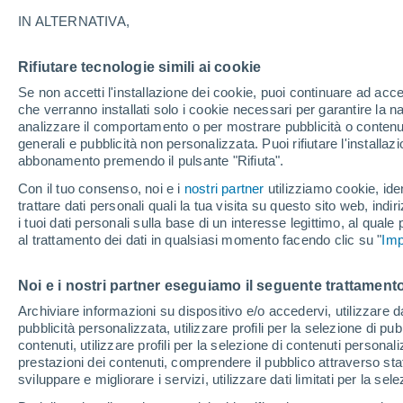
24°
IN ALTERNATIVA,
Rifiutare tecnologie simili ai cookie
Luna calan
Se non accetti l'installazione dei cookie, puoi continuare ad acc
Illuminata:
Temp. percepita 23°
che verranno installati solo i cookie necessari per garantire la n
analizzare il comportamento o per mostrare pubblicità o contenut
generali e pubblicità non personalizzata. Puoi rifiutare l'install
abbonamento premendo il pulsante "Rifiuta".
Ultim’ora
Caldo intenso sull’Italia, ma venerdì 7 agosto 
Con il tuo consenso, noi e i
nostri partner
utilizziamo cookie, iden
temporali minacciano il Nord
trattare dati personali quali la tua visita su questo sito web, indiri
i tuoi dati personali sulla base di un interesse legittimo, al quale
Il Meteo 1 - 7
Attualità
Mappa della Temperatura
R
al trattamento dei dati in qualsiasi momento facendo clic su "
Imp
Noi e i nostri partner eseguiamo il seguente trattamento
Domani
Sabato
D
Oggi
Archiviare informazioni su dispositivo e/o accedervi, utilizzare dati
pubblicità personalizzata, utilizzare profili per la selezione di pu
7 Ago
8 Ago
6 Ago
contenuti, utilizzare profili per la selezione di contenuti personal
prestazioni dei contenuti, comprendere il pubblico attraverso stat
sviluppare e migliorare i servizi, utilizzare dati limitati per la sel
80%
70%
80%