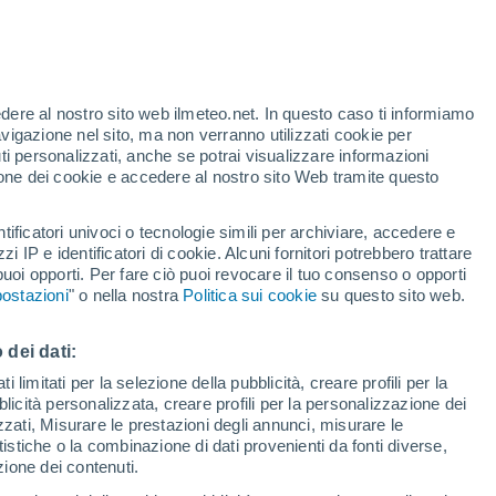
Allerta gialla
Allerta moderata per alte
temperature a New Britain oggi
te
edere al nostro sito web ilmeteo.net. In questo caso ti informiamo
44%
Rischio di temporali
avigazione nel sito, ma non verranno utilizzati cookie per
Domani pomeriggio
i personalizzati, anche se potrai visualizzare informazioni
azione dei cookie e accedere al nostro sito Web tramite questo
forti
tificatori univoci o tecnologie simili per archiviare, accedere e
zzi IP e identificatori di cookie. Alcuni fornitori potrebbero trattare
 puoi opporti. Per fare ciò puoi revocare il tuo consenso o opporti
adar di pioggia
Satelliti
Modelli
ostazioni
" o nella nostra
Politica sui cookie
su questo sito web.
 dei dati:
omenica
Lunedì
Martedì
Mercoledì
 limitati per la selezione della pubblicità, creare profili per la
bblicità personalizzata, creare profili per la personalizzazione dei
9 Ago
10 Ago
11 Ago
12 Ago
izzati, Misurare le prestazioni degli annunci, misurare le
istiche o la combinazione di dati provenienti da fonti diverse,
ezione dei contenuti.
50%
80%