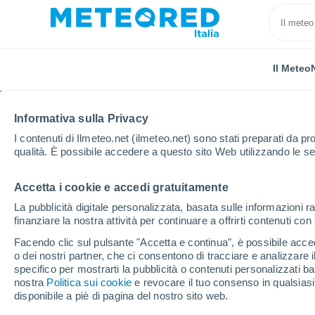
Il Meteo
Informativa sulla Privacy
I contenuti di Ilmeteo.net (ilmeteo.net) sono stati preparati da pro
qualità. È possibile accedere a questo sito Web utilizzando le se
Accetta i cookie e accedi gratuitamente
Home
Stati Uniti
Connecticut
New Britain
La pubblicità digitale personalizzata, basata sulle informazioni ra
finanziare la nostra attività per continuare a offrirti contenuti co
Previsioni Meteo New B
Facendo clic sul pulsante "Accetta e continua", è possibile accede
o dei nostri partner, che ci consentono di tracciare e analizzare
22:35
Giovedi
specifico per mostrarti la pubblicità o contenuti personalizzati b
nostra
Politica sui cookie
e revocare il tuo consenso in qualsia
disponibile a piè di pagina del nostro sito web.
Cielo sereno