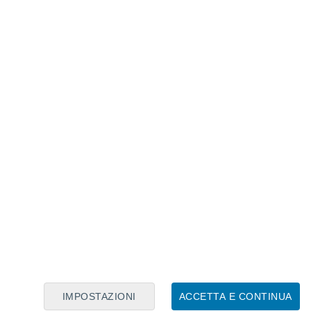
Calendario Lunare
Lun
Mar
Mer
Gio
Ven
Sab
Dom
6
7
8
9
10
11
12
13
14
15
16
17
18
19
IMPOSTAZIONI
ACCETTA E CONTINUA