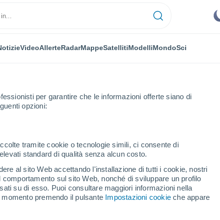
Notizie
Video
Allerte
Radar
Mappe
Satelliti
Modelli
Mondo
Sci
fessionisti per garantire che le informazioni offerte siano di
guenti opzioni:
ccolte tramite cookie o tecnologie simili, ci consente di
n elevati standard di qualità senza alcun costo.
ritain - CT
re al sito Web accettando l'installazione di tutti i cookie, nostri
 il comportamento sul sito Web, nonché di sviluppare un profilo
...
asati su di esso. Puoi consultare maggiori informazioni nella
si momento premendo il pulsante
Impostazioni cookie
che appare
Per ora
Cielo sereno nelle prossime ore