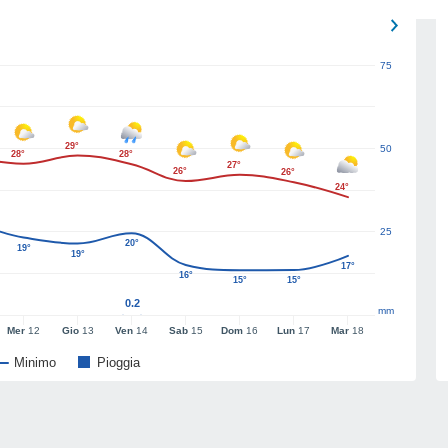
75
29°
50
28°
28°
27°
26°
26°
24°
25
20°
19°
19°
17°
16°
15°
15°
0.2
mm
Mer
12
Gio
13
Ven
14
Sab
15
Dom
16
Lun
17
Mar
18
Minimo
Pioggia