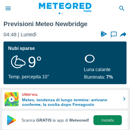
Previsioni Meteo Newbridge
tiva
rivacy
04:48
Lunedì
...
ti di
net
Nubi sparse
net)
9°
i
 da
nisti per
Luna calante
 che le
Temp. percepita 10°
Illuminata:
7%
ioni
iano di
È
Ultim'ora.
Meteo, tendenza di lungo termine: arrivano
 a
conferme, la svolta dopo Ferragosto
ito Web
do le
opzioni:
Scarica
GRATIS
la app di
Meteored!
Installa
 i