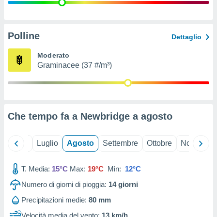
ioni
" o
tra
sui cookie
o sito
Polline
Dettaglio
Moderato
nostri
Graminacee (37 #/m³)
mo il
te
ento dei
Che tempo fa a Newbridge a
agosto
re
ioni su
vo e/o
Giugno
Luglio
Agosto
Settembre
Ottobre
Novembre
i,
 dati
er la
T. Media:
15°C
Max:
19°C
Min:
12°C
 della
Numero di giorni di pioggia:
14
giorni
à, creare
r la
Precipitazioni medie:
80 mm
à
izzata,
Velocità media del vento:
13 km/h