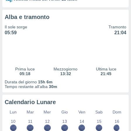
 profili
lezione
cità
Alba e tramonto
izzata,
fili per
Il sole sorge
Tramonto
05:59
21:04
izzazione
nuti,
 profili
lezione
uti
zzati,
Prima luce
Mezzogiorno
Ultima luce
 le
05:18
13:32
21:45
ni degli
 misurare
Durata del giorno
15h 6m
zioni dei
Tempo restante all'alba
30m
,
ere il
Calendario Lunare
so
Lun
Mar
Mer
Gio
Ven
Sab
Dom
he o la
ione di
10
11
12
13
14
15
16
enienti
diverse,