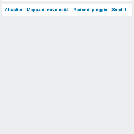
i nostri
Attualità
Mappa di nuvolosità
Radar di pioggia
Satelliti
artner