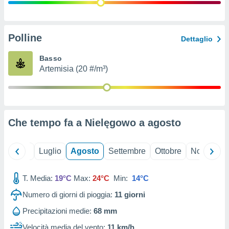
ioni
" o
tra
sui cookie
o sito
Polline
Dettaglio
Basso
nostri
Artemisia (20 #/m³)
mo il
te
ento dei
Che tempo fa a Nielęgowo a
agosto
re
ioni su
vo e/o
Giugno
Luglio
Agosto
Settembre
Ottobre
Novembre
i,
 dati
er la
T. Media:
19°C
Max:
24°C
Min:
14°C
 della
Numero di giorni di pioggia:
11
giorni
à, creare
r la
Precipitazioni medie:
68 mm
à
izzata,
Velocità media del vento:
11 km/h