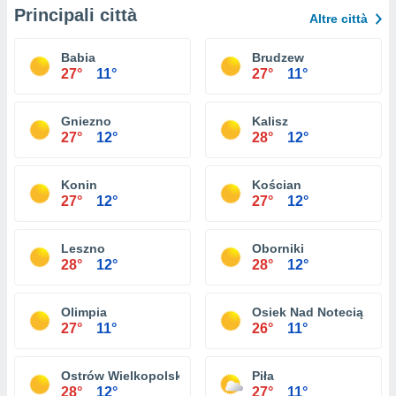
Principali città
Altre città
Babia
Brudzew
27°
11°
27°
11°
Gniezno
Kalisz
27°
12°
28°
12°
Konin
Kościan
27°
12°
27°
12°
Leszno
Oborniki
28°
12°
28°
12°
Olimpia
Osiek Nad Notecią
27°
11°
26°
11°
Ostrów Wielkopolski
Piła
28°
12°
27°
11°