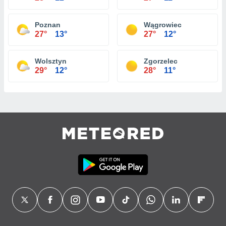
Poznan
Wągrowiec
27°
13°
27°
12°
Wolsztyn
Zgorzelec
29°
12°
28°
11°