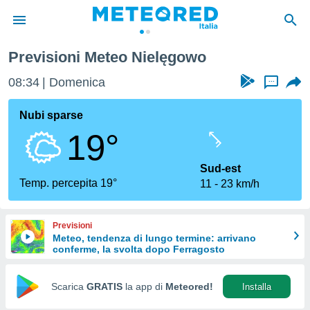
Previsioni Meteo Nielęgowo
tiva
rivacy
08:34
Domenica
...
ti di
net
Nubi sparse
net)
19°
i
 da
nisti per
Sud-est
 che le
Temp. percepita 19°
11
23 km/h
ioni
iano di
È
Previsioni
Meteo, tendenza di lungo termine: arrivano
 a
conferme, la svolta dopo Ferragosto
ito Web
do le
opzioni:
Scarica
GRATIS
la app di
Meteored!
Installa
 i