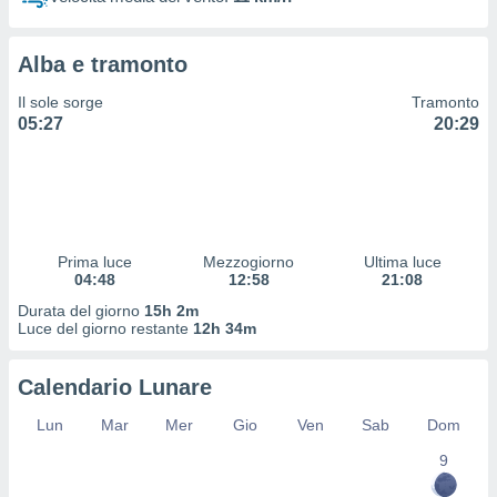
 profili
lezione
cità
Alba e tramonto
izzata,
fili per
Il sole sorge
Tramonto
05:27
20:29
izzazione
nuti,
 profili
lezione
uti
zzati,
Prima luce
Mezzogiorno
Ultima luce
 le
04:48
12:58
21:08
ni degli
 misurare
Durata del giorno
15h 2m
zioni dei
Luce del giorno restante
12h 34m
,
ere il
Calendario Lunare
so
Lun
Mar
Mer
Gio
Ven
Sab
Dom
he o la
ione di
9
enienti
diverse,