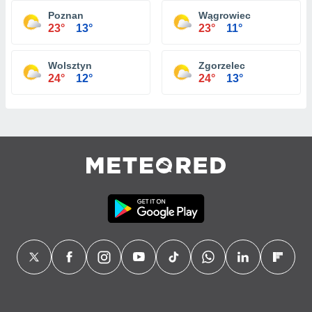
Poznan
Wągrowiec
23°
13°
23°
11°
Wolsztyn
Zgorzelec
24°
12°
24°
13°