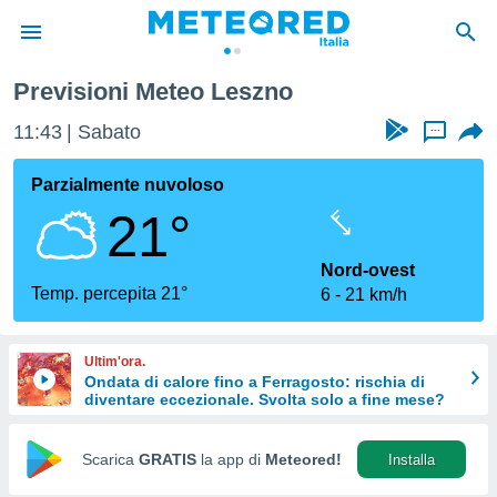
Previsioni Meteo Leszno
tiva
rivacy
11:43
Sabato
...
ti di
net
Parzialmente nuvoloso
net)
21°
i
 da
nisti per
Nord-ovest
 che le
Temp. percepita 21°
6
21 km/h
ioni
iano di
È
Ultim'ora.
Ondata di calore fino a Ferragosto: rischia di
 a
diventare eccezionale. Svolta solo a fine mese?
ito Web
do le
opzioni:
Scarica
GRATIS
la app di
Meteored!
Installa
 i