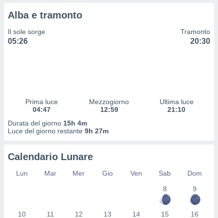
 profili
Alba e tramonto
lezione
cità
Il sole sorge
Tramonto
izzata,
05:26
20:30
fili per
izzazione
nuti,
 profili
lezione
uti
Prima luce
Mezzogiorno
Ultima luce
zzati,
04:47
12:59
21:10
 le
Durata del giorno
15h 4m
ni degli
Luce del giorno restante
9h 27m
 misurare
zioni dei
,
Calendario Lunare
ere il
Lun
Mar
Mer
Gio
Ven
Sab
Dom
so
8
9
he o la
ione di
enienti
10
11
12
13
14
15
16
diverse,