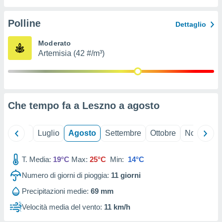
ioni
" o
tra
Polline
Dettaglio
sui cookie
o sito
Moderato
Artemisia (42 #/m³)
nostri
mo il
te
ento dei
Che tempo fa a Leszno a
agosto
re
ioni su
Giugno
Luglio
Agosto
Settembre
Ottobre
Novembre
vo e/o
i,
T. Media:
19°C
Max:
25°C
Min:
14°C
 dati
er la
Numero di giorni di pioggia:
11
giorni
 della
à, creare
Precipitazioni medie:
69 mm
r la
Velocità media del vento:
11 km/h
à
izzata,