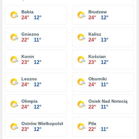
Babia
Brudzew
24°
12°
24°
12°
Gniezno
Kalisz
22°
11°
24°
13°
Konin
Kościan
23°
12°
23°
12°
Leszno
Oborniki
24°
12°
24°
11°
Olimpia
Osiek Nad Notecią
24°
12°
22°
11°
Ostrów Wielkopolski
Piła
23°
12°
22°
11°