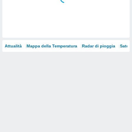
i nostri
artner
Attualità
Mappa della Temperatura
Radar di pioggia
Satelli