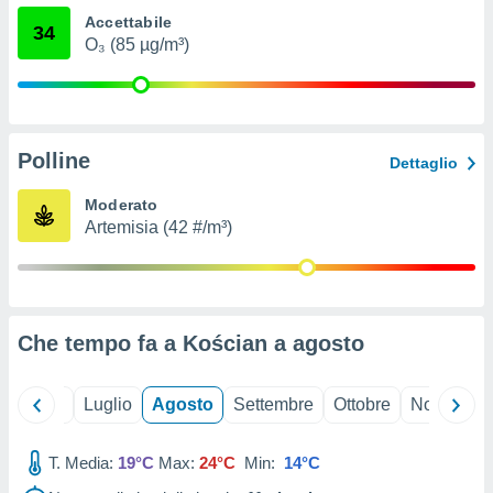
ioni
" o
Accettabile
34
tra
O₃ (85 µg/m³)
sui cookie
o sito
nostri
Polline
Dettaglio
mo il
te
Moderato
ento dei
Artemisia (42 #/m³)
re
ioni su
vo e/o
i,
Che tempo fa a Kościan a
agosto
 dati
er la
 della
Giugno
Luglio
Agosto
Settembre
Ottobre
Novembre
à, creare
r la
à
T. Media:
19°C
Max:
24°C
Min:
14°C
izzata,