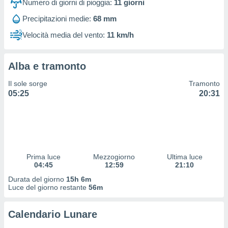
Numero di giorni di pioggia:
11
giorni
 profili
lezione
Precipitazioni medie:
68 mm
cità
izzata,
Velocità media del vento:
11 km/h
fili per
izzazione
Alba e tramonto
nuti,
 profili
Il sole sorge
Tramonto
lezione
05:25
20:31
uti
zzati,
 le
ni degli
 misurare
zioni dei
Prima luce
Mezzogiorno
Ultima luce
,
04:45
12:59
21:10
ere il
Durata del giorno
15h 6m
Luce del giorno restante
56m
so
he o la
ione di
Calendario Lunare
enienti
diverse,