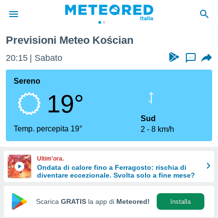
Previsioni Meteo Kościan
tiva
rivacy
20:15
Sabato
...
ti di
net
Sereno
net)
19°
i
 da
nisti per
Sud
 che le
Temp. percepita 19°
2
8 km/h
ioni
iano di
È
Ultim'ora.
Ondata di calore fino a Ferragosto: rischia di
 a
diventare eccezionale. Svolta solo a fine mese?
ito Web
do le
opzioni:
Scarica
GRATIS
la app di
Meteored!
Installa
 i