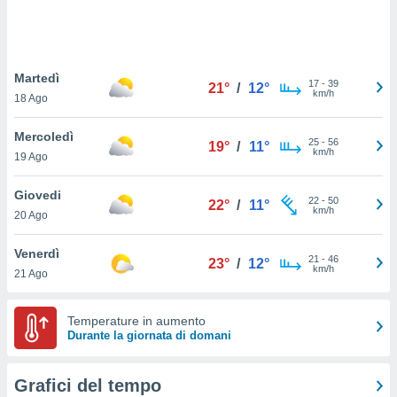
puoi
re ad
 al
ito web
Martedì
et. In
17
-
39
21°
/
12°
km/h
aso ti
18 Ago
mo che
installati
Mercoledì
25
-
56
19°
/
11°
okie
km/h
19 Ago
i per
 la
Giovedi
one nel
22
-
50
22°
/
11°
km/h
 non
20 Ago
utilizzati
er
Venerdì
21
-
46
23°
/
12°
e il
km/h
21 Ago
amento o
rare
à o
Temperature in aumento
i
Durante la giornata di domani
zzati,
 potrai
are
Grafici del tempo