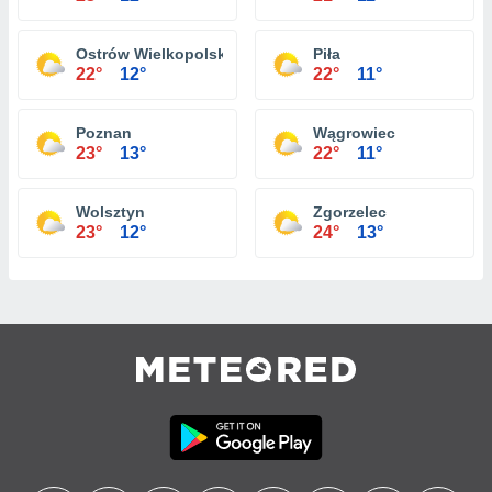
Ostrów Wielkopolski
Piła
22°
12°
22°
11°
Poznan
Wągrowiec
23°
13°
22°
11°
Wolsztyn
Zgorzelec
23°
12°
24°
13°