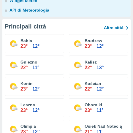
Widget Meteo
API di Meteorologia
Principali città
Altre città
Babia
Brudzew
23°
12°
23°
12°
Gniezno
Kalisz
22°
11°
22°
13°
Konin
Kościan
23°
12°
22°
12°
Leszno
Oborniki
23°
12°
23°
11°
Olimpia
Osiek Nad Notecią
23°
12°
21°
11°