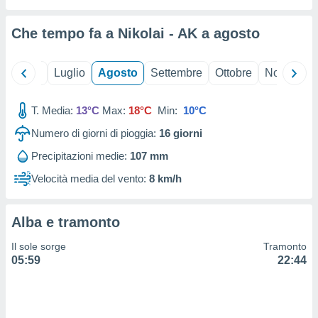
ioni
" o
tra
Che tempo fa a Nikolai - AK a
agosto
sui cookie
o sito
Giugno
Luglio
Agosto
Settembre
Ottobre
Novembre
nostri
T. Media:
13°C
Max:
18°C
Min:
10°C
mo il
te
Numero di giorni di pioggia:
16
giorni
ento dei
Precipitazioni medie:
107 mm
re
Velocità media del vento:
8 km/h
ioni su
vo e/o
i,
Alba e tramonto
 dati
er la
Il sole sorge
Tramonto
 della
05:59
22:44
à, creare
r la
à
izzata,