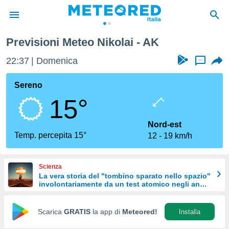
Previsioni Meteo Nikolai - AK
tiva
rivacy
22:37
Domenica
...
ti di
net
Sereno
net)
15°
i
 da
nisti per
Nord-est
 che le
Temp. percepita 15°
12
19 km/h
ioni
iano di
È
Scienza
La vera storia del "tombino sparato nello spazio"
 a
involontariamente da un test atomico negli anni
ito Web
'50
do le
opzioni:
Scarica
GRATIS
la app di
Meteored!
Installa
 i