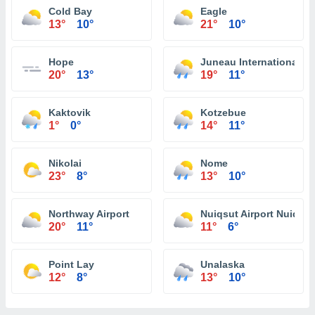
Cold Bay
Eagle
13°
10°
21°
10°
Hope
Juneau International Ai
20°
13°
19°
11°
Kaktovik
Kotzebue
1°
0°
14°
11°
Nikolai
Nome
23°
8°
13°
10°
Northway Airport
Nuiqsut Airport Nuiqsut
20°
11°
11°
6°
Point Lay
Unalaska
12°
8°
13°
10°