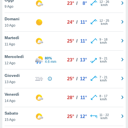
a", è
12
-
26
23°
/
8°
km/h
9 Ago
al sito
ettando
Domani
12
-
25
24°
/
11°
zione di
km/h
10 Ago
okie,
dei nostri
Martedì
9
-
18
che ci
25°
/
11°
km/h
11 Ago
no di
 e
e il
Mercoledì
80%
9
-
21
23°
/
13°
amento
4.6 mm
km/h
12 Ago
 Web,
i
Giovedi
7
-
21
re un
25°
/
12°
km/h
13 Ago
pecifico
arti la
Venerdì
à o
8
-
17
28°
/
11°
km/h
i
14 Ago
zzati
 di esso.
Sabato
11
-
22
sultare
25°
/
12°
km/h
15 Ago
oni nella