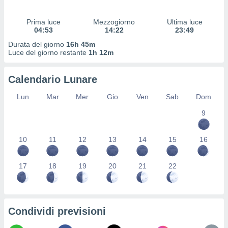
 profili
lezione
Prima luce
Mezzogiorno
Ultima luce
cità
04:53
14:22
23:49
izzata,
fili per
Durata del giorno
16h 45m
Luce del giorno restante
1h 12m
izzazione
nuti,
Calendario Lunare
 profili
lezione
Lun
Mar
Mer
Gio
Ven
Sab
Dom
uti
zzati,
9
 le
ni degli
10
11
12
13
14
15
16
 misurare
zioni dei
,
17
18
19
20
21
22
ere il
so
he o la
ione di
Condividi previsioni
enienti
diverse,