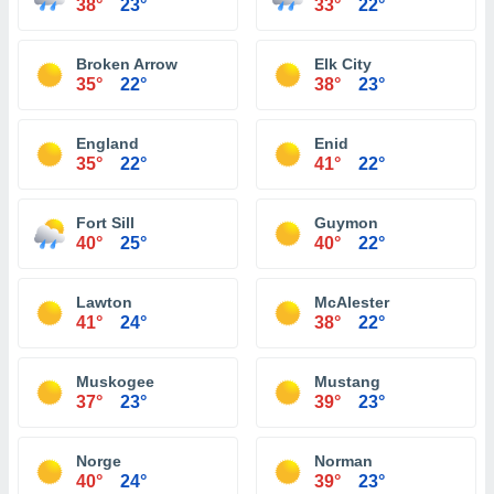
38°
23°
33°
22°
Broken Arrow
Elk City
35°
22°
38°
23°
England
Enid
35°
22°
41°
22°
Fort Sill
Guymon
40°
25°
40°
22°
Lawton
McAlester
41°
24°
38°
22°
Muskogee
Mustang
37°
23°
39°
23°
Norge
Norman
40°
24°
39°
23°