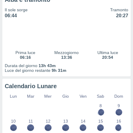
 profili
lezione
Il sole sorge
Tramonto
cità
06:44
20:27
izzata,
fili per
izzazione
nuti,
 profili
Prima luce
Mezzogiorno
Ultima luce
lezione
06:16
13:36
20:54
uti
zzati,
Durata del giorno
13h 43m
Luce del giorno restante
9h 31m
 le
ni degli
 misurare
Calendario Lunare
zioni dei
,
Lun
Mar
Mer
Gio
Ven
Sab
Dom
ere il
8
9
so
he o la
10
11
12
13
14
15
16
ione di
enienti
diverse,