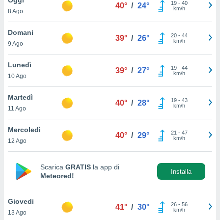
a", è
19
-
40
40°
/
24°
km/h
8 Ago
al sito
ettando
Domani
20
-
44
39°
/
26°
zione di
km/h
9 Ago
okie,
dei nostri
Lunedì
19
-
44
che ci
39°
/
27°
km/h
10 Ago
no di
 e
e il
Martedì
19
-
43
40°
/
28°
amento
km/h
11 Ago
 Web,
i
Mercoledì
21
-
47
re un
40°
/
29°
km/h
12 Ago
pecifico
arti la
à o
Scarica
GRATIS
la app di
i
Installa
Meteored!
zzati
 di esso.
sultare
Giovedi
26
-
56
41°
/
30°
km/h
13 Ago
oni nella