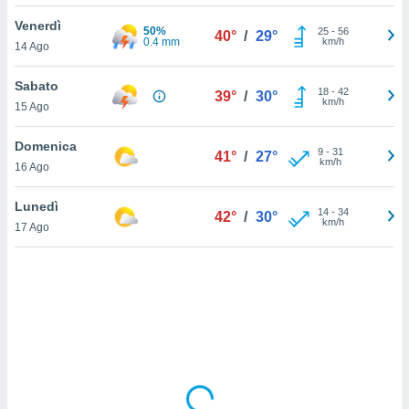
Venerdì
sui cookie
50%
25
-
56
40°
/
29°
0.4 mm
km/h
14 Ago
e il tuo
 in
Sabato
18
-
42
39°
/
30°
o
km/h
15 Ago
 il
Domenica
azioni
9
-
31
41°
/
27°
km/h
16 Ago
kie
re
le a piè
Lunedì
14
-
34
42°
/
30°
 del
km/h
17 Ago
to web.
ATIVA,
e
gie
i cookie
ccetti
zione dei