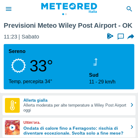
Previsioni Meteo Wiley Post Airport - OK
tiva
rivacy
11:23
Sabato
...
ti di
net
Sereno
net)
33°
i
 da
nisti per
Sud
 che le
Temp. percepita 34°
11
29 km/h
ioni
iano di
È
Allerta gialla
Allerta moderata per alte temperature a Wiley Post Airport
 a
oggi
ito Web
do le
Ultim'ora.
opzioni:
Ondata di calore fino a Ferragosto: rischia di
diventare eccezionale. Svolta solo a fine mese?
 i