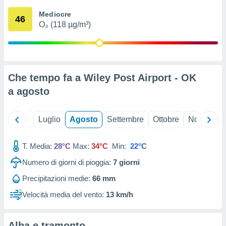
ioni
" o
Mediocre
tra
46
O₃ (118 µg/m³)
sui cookie
o sito
nostri
Che tempo fa a Wiley Post Airport - OK
mo il
a
agosto
te
ento dei
Giugno
Luglio
Agosto
Settembre
Ottobre
Novembre
re
ioni su
vo e/o
T. Media:
28°C
Max:
34°C
Min:
22°C
i,
Numero di giorni di pioggia:
7
giorni
 dati
er la
Precipitazioni medie:
66 mm
 della
à, creare
Velocità media del vento:
13 km/h
r la
à
izzata,
Alba e tramonto