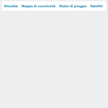
Attualità
Mappa di nuvolosità
Radar di pioggia
Satelliti
i nostri
artner