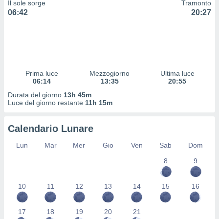
Il sole sorge
Tramonto
 profili
06:42
20:27
lezione
cità
izzata,
fili per
izzazione
nuti,
Prima luce
Mezzogiorno
Ultima luce
 profili
06:14
13:35
20:55
lezione
Durata del giorno
13h 45m
uti
Luce del giorno restante
11h 15m
zzati,
 le
ni degli
Calendario Lunare
 misurare
zioni dei
Lun
Mar
Mer
Gio
Ven
Sab
Dom
,
8
9
ere il
so
10
11
12
13
14
15
16
he o la
ione di
enienti
17
18
19
20
21
diverse,