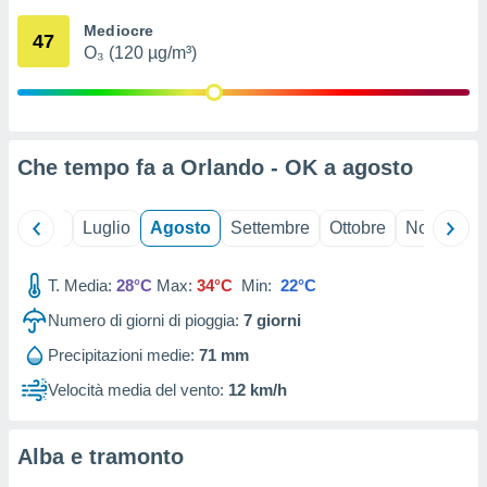
ioni
" o
Mediocre
tra
47
O₃ (120 µg/m³)
sui cookie
o sito
nostri
Che tempo fa a Orlando - OK a
agosto
mo il
te
ento dei
Giugno
Luglio
Agosto
Settembre
Ottobre
Novembre
re
T. Media:
28°C
Max:
34°C
Min:
22°C
ioni su
vo e/o
Numero di giorni di pioggia:
7
giorni
i,
 dati
Precipitazioni medie:
71 mm
er la
Velocità media del vento:
12 km/h
 della
à, creare
r la
Alba e tramonto
à
izzata,