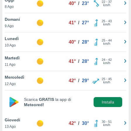
a", è
22
-
37
40°
/
23°
km/h
8 Ago
al sito
ettando
Domani
25
-
43
41°
/
27°
zione di
km/h
9 Ago
okie,
dei nostri
Lunedì
25
-
44
che ci
40°
/
28°
km/h
10 Ago
no di
 e
e il
Martedì
24
-
42
41°
/
28°
amento
km/h
11 Ago
 Web,
i
Mercoledì
25
-
45
re un
42°
/
29°
km/h
12 Ago
pecifico
arti la
à o
Scarica
GRATIS
la app di
i
Installa
Meteored!
zzati
 di esso.
sultare
Giovedi
30
-
51
42°
/
30°
km/h
13 Ago
oni nella