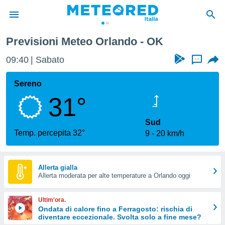
Previsioni Meteo Orlando - OK
tiva
rivacy
09:40
Sabato
...
ti di
net
Sereno
net)
31°
i
 da
nisti per
Sud
 che le
Temp. percepita 32°
9
20 km/h
ioni
iano di
È
Allerta gialla
 a
Allerta moderata per alte temperature a Orlando oggi
ito Web
do le
Ultim'ora.
opzioni:
Ondata di calore fino a Ferragosto: rischia di
diventare eccezionale. Svolta solo a fine mese?
 i