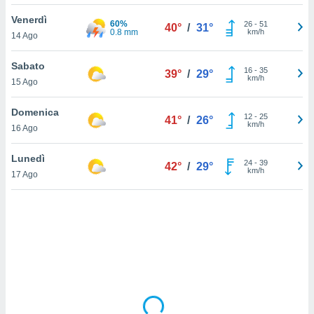
Venerdì
sui cookie
60%
26
-
51
40°
/
31°
0.8 mm
km/h
14 Ago
e il tuo
 in
Sabato
16
-
35
39°
/
29°
o
km/h
15 Ago
 il
Domenica
azioni
12
-
25
41°
/
26°
km/h
16 Ago
kie
re
le a piè
Lunedì
24
-
39
42°
/
29°
 del
km/h
17 Ago
to web.
ATIVA,
e
gie
i cookie
ccetti
zione dei