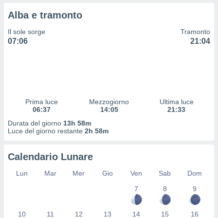
 profili
Alba e tramonto
lezione
cità
Il sole sorge
Tramonto
izzata,
07:06
21:04
fili per
izzazione
nuti,
 profili
lezione
uti
Prima luce
Mezzogiorno
Ultima luce
zzati,
06:37
14:05
21:33
 le
Durata del giorno
13h 58m
ni degli
Luce del giorno restante
2h 58m
 misurare
zioni dei
,
Calendario Lunare
ere il
Lun
Mar
Mer
Gio
Ven
Sab
Dom
so
7
8
9
he o la
ione di
enienti
10
11
12
13
14
15
16
diverse,