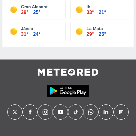
Gran Alacant
Ibi
29°
25°
33°
21°
Jávea
La Mata
31°
24°
29°
25°