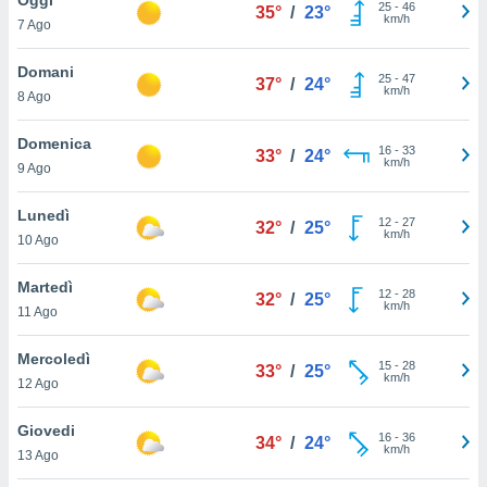
a", è
25
-
46
35°
/
23°
km/h
7 Ago
al sito
ettando
Domani
25
-
47
37°
/
24°
zione di
km/h
8 Ago
okie,
dei nostri
Domenica
16
-
33
che ci
33°
/
24°
km/h
9 Ago
no di
 e
e il
Lunedì
12
-
27
32°
/
25°
amento
km/h
10 Ago
 Web,
i
Martedì
12
-
28
re un
32°
/
25°
km/h
11 Ago
pecifico
arti la
Mercoledì
à o
15
-
28
33°
/
25°
km/h
i
12 Ago
zzati
 di esso.
Giovedi
16
-
36
sultare
34°
/
24°
km/h
13 Ago
oni nella