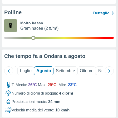
ioni
" o
tra
Polline
Dettaglio
sui cookie
o sito
Molto basso
Graminacee (2 #/m³)
nostri
mo il
te
ento dei
Che tempo fa a Ondara a
agosto
re
ioni su
Giugno
Luglio
Agosto
Settembre
Ottobre
Novembre
vo e/o
i,
T. Media:
26°C
Max:
29°C
Min:
23°C
 dati
er la
Numero di giorni di pioggia:
4
giorni
 della
à, creare
Precipitazioni medie:
24 mm
r la
Velocità media del vento:
10 km/h
à
izzata,