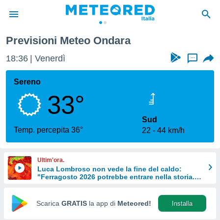
Ondara
Previsioni Meteo Ondara
tiva
rivacy
18:36
Venerdì
...
ti di
net
Sereno
net)
33°
i
 da
nisti per
Sud
 che le
Temp. percepita 36°
22
44 km/h
ioni
iano di
È
Ultim'ora.
Luca Lombroso non vede la fine del caldo:
 a
"Ferragosto 2026 potrebbe entrare nella storia.
ito Web
Ecco perché."
do le
opzioni:
Scarica
GRATIS
la app di
Meteored!
Installa
 i