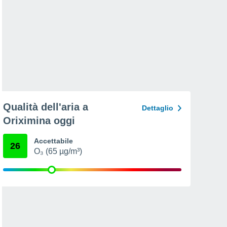
Qualità dell'aria a
Dettaglio
Oriximina oggi
Accettabile
26
O₃ (65 µg/m³)