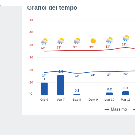
Grafici del tempo
45
40
35
34°
33°
33°
33°
33°
32°
30
25
1.6
24°
24°
24°
24°
24°
1
20
0.3
0.2
0.1
°C
Gio
6
Ven
7
Sab
8
Dom
9
Lun
10
Mar
11
Massimo