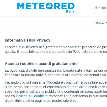
Il Meteo
Informativa sulla Privacy
I contenuti di Ilmeteo.net (ilmeteo.net) sono stati preparati da pro
qualità. È possibile accedere a questo sito Web utilizzando le se
Accetta i cookie e accedi gratuitamente
Home
Brasile
Stato di Pará
Oriximina
La pubblicità digitale personalizzata, basata sulle informazioni ra
finanziare la nostra attività per continuare a offrirti contenuti co
Previsioni Meteo Orixi
Facendo clic sul pulsante "Accetta e continua", è possibile accede
o dei nostri partner, che ci consentono di tracciare e analizzare
18:20
Giovedi
specifico per mostrarti la pubblicità o contenuti personalizzati b
nostra
Politica sui cookie
e revocare il tuo consenso in qualsia
disponibile a piè di pagina del nostro sito web.
Nubi sparse