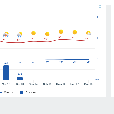
6
34°
34°
4
33°
33°
33°
33°
33°
2
25°
25°
1.4
25°
25°
25°
25°
0.3
mm
Mer
12
Gio
13
Ven
14
Sab
15
Dom
16
Lun
17
Mar
18
Minimo
Pioggia