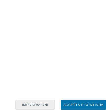
Calendario Lunare
Lun
Mar
Mer
Gio
Ven
Sab
Dom
6
7
8
9
10
11
12
13
14
15
16
17
18
19
IMPOSTAZIONI
ACCETTA E CONTINUA