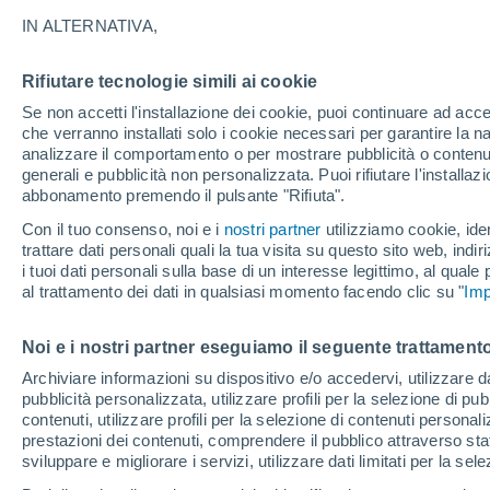
30°
IN ALTERNATIVA,
Rifiutare tecnologie simili ai cookie
Sud-est
Se non accetti l'installazione dei cookie, puoi continuare ad acc
Temp. percepita 35°
6
-
20 km/
che verranno installati solo i cookie necessari per garantire la n
analizzare il comportamento o per mostrare pubblicità o contenut
generali e pubblicità non personalizzata. Puoi rifiutare l'install
abbonamento premendo il pulsante "Rifiuta".
Ultim’ora
Caldo intenso sull’Italia, ma venerdì 7 agosto 
Con il tuo consenso, noi e i
nostri partner
utilizziamo cookie, iden
temporali minacciano il Nord
trattare dati personali quali la tua visita su questo sito web, indiri
i tuoi dati personali sulla base di un interesse legittimo, al quale
Il Meteo 1 - 7
Attualità
Mappa di nuvolosità
Radar 
al trattamento dei dati in qualsiasi momento facendo clic su "
Imp
Noi e i nostri partner eseguiamo il seguente trattamento
Domani
Sabato
D
Oggi
Archiviare informazioni su dispositivo e/o accedervi, utilizzare dati
pubblicità personalizzata, utilizzare profili per la selezione di pu
7 Ago
8 Ago
6 Ago
contenuti, utilizzare profili per la selezione di contenuti personal
prestazioni dei contenuti, comprendere il pubblico attraverso stat
sviluppare e migliorare i servizi, utilizzare dati limitati per la sel
70%
40%
60%