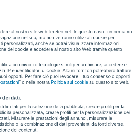
edere al nostro sito web ilmeteo.net. In questo caso ti informiamo
h
avigazione nel sito, ma non verranno utilizzati cookie per
i personalizzati, anche se potrai visualizzare informazioni
azione dei cookie e accedere al nostro sito Web tramite questo
forti
tificatori univoci o tecnologie simili per archiviare, accedere e
zzi IP e identificatori di cookie. Alcuni fornitori potrebbero trattare
 puoi opporti. Per fare ciò puoi revocare il tuo consenso o opporti
di pioggia
Satelliti
Modelli
ostazioni
" o nella nostra
Politica sui cookie
su questo sito web.
 dei dati:
omenica
Lunedì
Martedì
Mercoledì
 limitati per la selezione della pubblicità, creare profili per la
bblicità personalizzata, creare profili per la personalizzazione dei
9 Ago
10 Ago
11 Ago
12 Ago
izzati, Misurare le prestazioni degli annunci, misurare le
istiche o la combinazione di dati provenienti da fonti diverse,
ezione dei contenuti.
30%
50%
50%