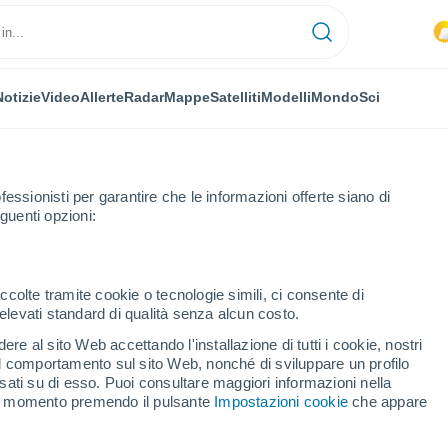
Notizie
Video
Allerte
Radar
Mappe
Satelliti
Modelli
Mondo
Sci
fessionisti per garantire che le informazioni offerte siano di
guenti opzioni:
ccolte tramite cookie o tecnologie simili, ci consente di
n elevati standard di qualità senza alcun costo.
mina - PA
re al sito Web accettando l'installazione di tutti i cookie, nostri
 il comportamento sul sito Web, nonché di sviluppare un profilo
...
asati su di esso. Puoi consultare maggiori informazioni nella
si momento premendo il pulsante
Impostazioni cookie
che appare
Per ora
Intervalli nuvolosi nelle prossime
ore