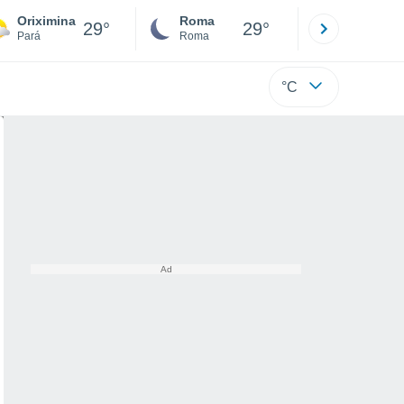
Oriximina
Roma
Milano
29°
29°
Pará
Roma
Milano
°C