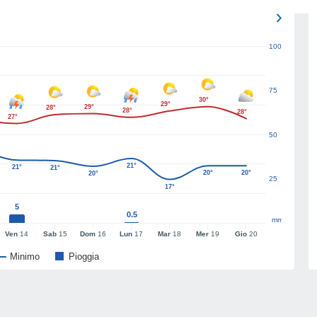
100
75
30°
29°
29°
28°
28°
28°
27°
50
21°
21°
21°
20°
20°
20°
25
17°
5
0.5
mm
Ven
14
Sab
15
Dom
16
Lun
17
Mar
18
Mer
19
Gio
20
Minimo
Pioggia