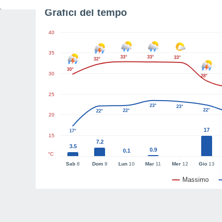
Grafici del tempo
40
35
33°
33°
33°
32°
30°
30
28°
25
23°
23°
22°
22°
22°
20
17
17°
15
7.2
3.5
0.9
0.1
°C
Sab
8
Dom
9
Lun
10
Mar
11
Mer
12
Gio
13
Massimo