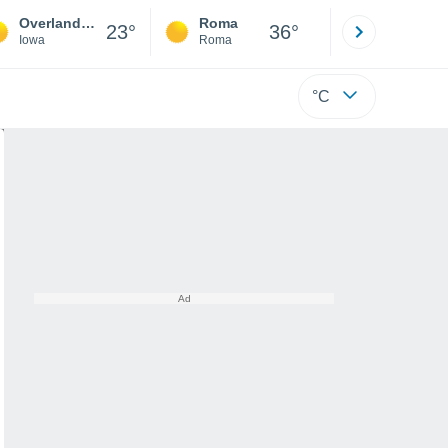
Overland Mobile Home Park
Roma
Milano
23°
36°
Iowa
Roma
Milano
°C