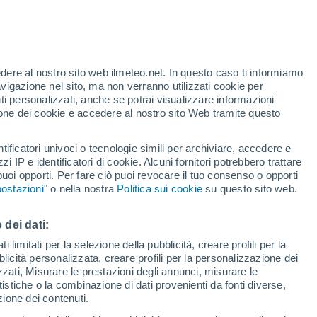
edere al nostro sito web ilmeteo.net. In questo caso ti informiamo
h
avigazione nel sito, ma non verranno utilizzati cookie per
i personalizzati, anche se potrai visualizzare informazioni
azione dei cookie e accedere al nostro sito Web tramite questo
tificatori univoci o tecnologie simili per archiviare, accedere e
e?
zzi IP e identificatori di cookie. Alcuni fornitori potrebbero trattare
 puoi opporti. Per fare ciò puoi revocare il tuo consenso o opporti
adar di pioggia
Satelliti
Modelli
ostazioni
" o nella nostra
Politica sui cookie
su questo sito web.
 dei dati:
Martedì
Mercoledì
Giovedi
Venerdì
 limitati per la selezione della pubblicità, creare profili per la
bblicità personalizzata, creare profili per la personalizzazione dei
11 Ago
12 Ago
13 Ago
14 Ago
izzati, Misurare le prestazioni degli annunci, misurare le
istiche o la combinazione di dati provenienti da fonti diverse,
ezione dei contenuti.
70%
80%
70%