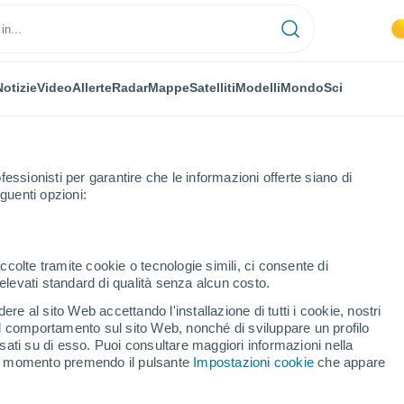
Notizie
Video
Allerte
Radar
Mappe
Satelliti
Modelli
Mondo
Sci
fessionisti per garantire che le informazioni offerte siano di
guenti opzioni:
le Home Park
ccolte tramite cookie o tecnologie simili, ci consente di
n elevati standard di qualità senza alcun costo.
and Mobile Home Park - IA
re al sito Web accettando l'installazione di tutti i cookie, nostri
 il comportamento sul sito Web, nonché di sviluppare un profilo
...
asati su di esso. Puoi consultare maggiori informazioni nella
si momento premendo il pulsante
Impostazioni cookie
che appare
Per ora
Intervalli nuvolosi nelle prossime
ore