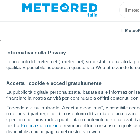
Il Meteo
Informativa sulla Privacy
I contenuti di Ilmeteo.net (ilmeteo.net) sono stati preparati da pro
qualità. È possibile accedere a questo sito Web utilizzando le se
Accetta i cookie e accedi gratuitamente
Home
Stati Uniti
Stato dell'Iowa
Overland Mobi
La pubblicità digitale personalizzata, basata sulle informazioni ra
finanziare la nostra attività per continuare a offrirti contenuti co
Previsioni Meteo Overl
Facendo clic sul pulsante "Accetta e continua", è possibile accede
o dei nostri partner, che ci consentono di tracciare e analizzare
09:28
Sabato
specifico per mostrarti la pubblicità o contenuti personalizzati b
nostra
Politica sui cookie
e revocare il tuo consenso in qualsia
disponibile a piè di pagina del nostro sito web.
Sereno