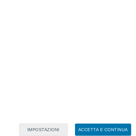
Calendario Lunare
Lun
Mar
Mer
Gio
Ven
Sab
Dom
8
9
10
11
12
13
14
15
16
17
18
19
20
21
IMPOSTAZIONI
ACCETTA E CONTINUA