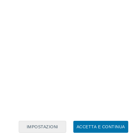
Calendario Lunare
Lun
Mar
Mer
Gio
Ven
Sab
Dom
6
7
8
9
10
11
12
13
14
15
16
17
18
19
IMPOSTAZIONI
ACCETTA E CONTINUA