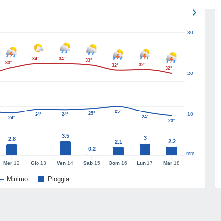
30
34°
34°
33°
33°
32°
32°
32°
20
25°
25°
10
24°
24°
24°
24°
23°
3.5
3
2.8
2.2
2.1
0.2
mm
Mer
12
Gio
13
Ven
14
Sab
15
Dom
16
Lun
17
Mar
18
Minimo
Pioggia