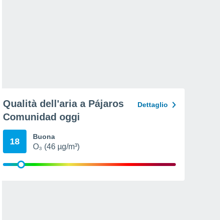
Qualità dell'aria a Pájaros
Dettaglio
Comunidad oggi
Buona
18
O₃ (46 µg/m³)