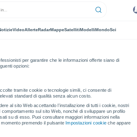
Notizie
Video
Allerte
Radar
Mappe
Satelliti
Modelli
Mondo
Sci
fessionisti per garantire che le informazioni offerte siano di
guenti opzioni:
 Comunidad
ccolte tramite cookie o tecnologie simili, ci consente di
n elevati standard di qualità senza alcun costo.
ros Comunidad
re al sito Web accettando l'installazione di tutti i cookie, nostri
 il comportamento sul sito Web, nonché di sviluppare un profilo
...
asati su di esso. Puoi consultare maggiori informazioni nella
si momento premendo il pulsante
Impostazioni cookie
che appare
Per ora
Intervalli nuvolosi nelle prossime
ore