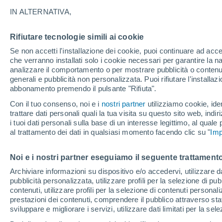
27°
IN ALTERNATIVA,
Rifiutare tecnologie simili ai cookie
Luna calan
Se non accetti l'installazione dei cookie, puoi continuare ad acc
Illuminata:
Temp. percepita 29°
che verranno installati solo i cookie necessari per garantire la n
analizzare il comportamento o per mostrare pubblicità o contenut
generali e pubblicità non personalizzata. Puoi rifiutare l'install
abbonamento premendo il pulsante "Rifiuta".
Ultim’ora
Caldo intenso sull’Italia, ma venerdì 7 agosto 
Con il tuo consenso, noi e i
nostri partner
utilizziamo cookie, iden
temporali minacciano il Nord
trattare dati personali quali la tua visita su questo sito web, indiri
i tuoi dati personali sulla base di un interesse legittimo, al quale
Il Meteo 1 - 7
Attualità
Mappa di nuvolosità
Radar 
al trattamento dei dati in qualsiasi momento facendo clic su "
Imp
Noi e i nostri partner eseguiamo il seguente trattamento
Domani
Sabato
D
Oggi
Archiviare informazioni su dispositivo e/o accedervi, utilizzare dati
pubblicità personalizzata, utilizzare profili per la selezione di pu
7 Ago
8 Ago
6 Ago
contenuti, utilizzare profili per la selezione di contenuti personal
prestazioni dei contenuti, comprendere il pubblico attraverso stat
sviluppare e migliorare i servizi, utilizzare dati limitati per la sel
80%
70%
30%