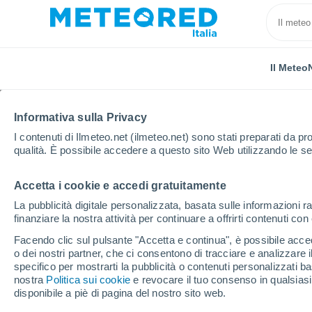
Il Meteo
Informativa sulla Privacy
I contenuti di Ilmeteo.net (ilmeteo.net) sono stati preparati da pro
qualità. È possibile accedere a questo sito Web utilizzando le se
Accetta i cookie e accedi gratuitamente
Home
Puerto Rico
Comune di Toa Alta
Pájaros
La pubblicità digitale personalizzata, basata sulle informazioni ra
finanziare la nostra attività per continuare a offrirti contenuti co
Previsioni Meteo Pája
Facendo clic sul pulsante "Accetta e continua", è possibile accede
o dei nostri partner, che ci consentono di tracciare e analizzare
19:40
Giovedi
specifico per mostrarti la pubblicità o contenuti personalizzati b
nostra
Politica sui cookie
e revocare il tuo consenso in qualsia
disponibile a piè di pagina del nostro sito web.
Nubi sparse