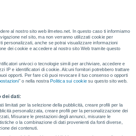
Riesgo de Indice UV 10 Alto
Durante la giornata di domani
te
edere al nostro sito web ilmeteo.net. In questo caso ti informiamo
44%
avigazione nel sito, ma non verranno utilizzati cookie per
i personalizzati, anche se potrai visualizzare informazioni
azione dei cookie e accedere al nostro sito Web tramite questo
forti
tificatori univoci o tecnologie simili per archiviare, accedere e
zzi IP e identificatori di cookie. Alcuni fornitori potrebbero trattare
 puoi opporti. Per fare ciò puoi revocare il tuo consenso o opporti
di pioggia
Satelliti
Modelli
ostazioni
" o nella nostra
Politica sui cookie
su questo sito web.
 dei dati:
omenica
Lunedì
Martedì
Mercoledì
 limitati per la selezione della pubblicità, creare profili per la
bblicità personalizzata, creare profili per la personalizzazione dei
9 Ago
10 Ago
11 Ago
12 Ago
izzati, Misurare le prestazioni degli annunci, misurare le
istiche o la combinazione di dati provenienti da fonti diverse,
ezione dei contenuti.
90%
80%
90%
90%