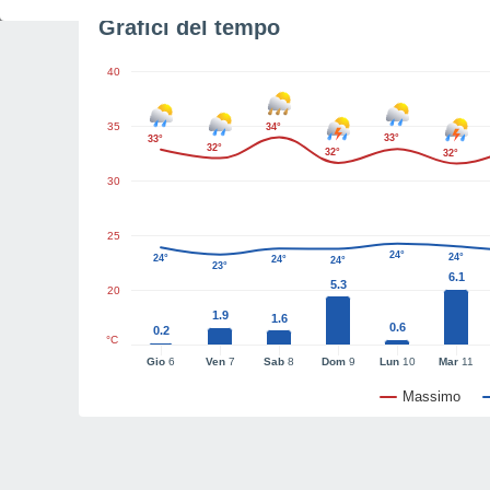
Grafici del tempo
40
35
34°
33°
33°
32°
32°
32°
30
25
24°
24°
24°
24°
24°
23°
6.1
5.3
20
1.9
1.6
0.6
0.2
°C
Gio
6
Ven
7
Sab
8
Dom
9
Lun
10
Mar
11
Massimo