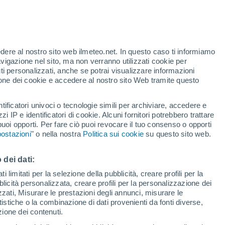
te
edere al nostro sito web ilmeteo.net. In questo caso ti informiamo
13%
avigazione nel sito, ma non verranno utilizzati cookie per
i personalizzati, anche se potrai visualizzare informazioni
azione dei cookie e accedere al nostro sito Web tramite questo
tificatori univoci o tecnologie simili per archiviare, accedere e
zzi IP e identificatori di cookie. Alcuni fornitori potrebbero trattare
 puoi opporti. Per fare ciò puoi revocare il tuo consenso o opporti
di pioggia
Satelliti
Modelli
ostazioni
" o nella nostra
Politica sui cookie
su questo sito web.
 dei dati:
ercoledì
Giovedi
Venerdì
Sabato
 limitati per la selezione della pubblicità, creare profili per la
bblicità personalizzata, creare profili per la personalizzazione dei
12 Ago
13 Ago
14 Ago
15 Ago
izzati, Misurare le prestazioni degli annunci, misurare le
istiche o la combinazione di dati provenienti da fonti diverse,
ezione dei contenuti.
70%