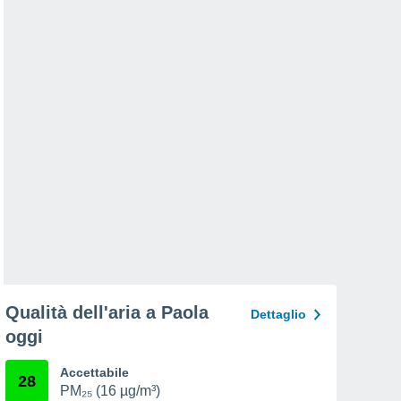
Qualità dell'aria a Paola
Dettaglio
oggi
Accettabile
28
PM₂₅ (16 µg/m³)