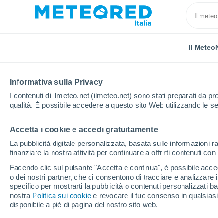
Il Meteo
Informativa sulla Privacy
I contenuti di Ilmeteo.net (ilmeteo.net) sono stati preparati da pro
qualità. È possibile accedere a questo sito Web utilizzando le se
Accetta i cookie e accedi gratuitamente
Home
Stati Uniti
Stato della Florida
Paola
La pubblicità digitale personalizzata, basata sulle informazioni ra
finanziare la nostra attività per continuare a offrirti contenuti co
Previsioni Meteo Paola
Facendo clic sul pulsante "Accetta e continua", è possibile accede
o dei nostri partner, che ci consentono di tracciare e analizzare
03:25
Domenica
specifico per mostrarti la pubblicità o contenuti personalizzati b
nostra
Politica sui cookie
e revocare il tuo consenso in qualsia
disponibile a piè di pagina del nostro sito web.
Nubi sparse