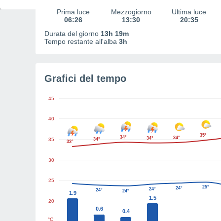
Prima luce
Mezzogiorno
Ultima luce
06:26
13:30
20:35
Durata del giorno
13h 19m
Tempo restante all'alba
3h
Grafici del tempo
45
40
35°
34°
34°
34°
35
34°
33°
30
25
25°
24°
24°
24°
24°
1.9
1.5
20
0.6
0.4
°C