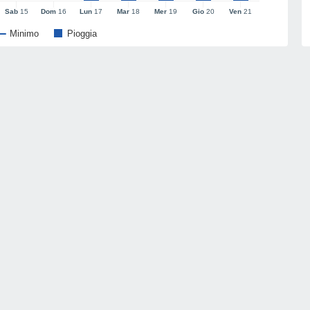
Sab
15
Dom
16
Lun
17
Mar
18
Mer
19
Gio
20
Ven
21
Minimo
Pioggia