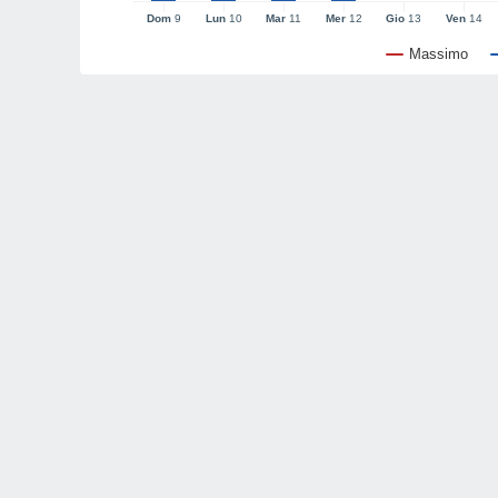
Dom
9
Lun
10
Mar
11
Mer
12
Gio
13
Ven
14
Massimo