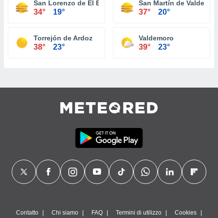
San Lorenzo de El Escorial
San Martín de Valdeigle
34°
19°
37°
20°
Torrejón de Ardoz
Valdemoro
38°
23°
39°
23°
Contatto
Chi siamo
FAQ
Termini di utilizzo
Cookies