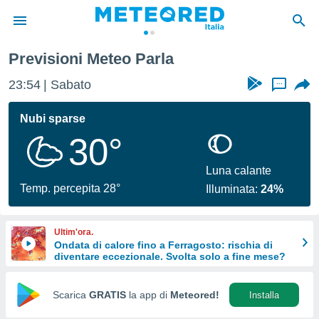
Previsioni Meteo Parla
tiva
rivacy
23:54
Sabato
...
ti di
net
Nubi sparse
net)
30°
i
 da
nisti per
Luna calante
 che le
Temp. percepita 28°
Illuminata:
24%
ioni
iano di
È
Ultim'ora.
Ondata di calore fino a Ferragosto: rischia di
 a
diventare eccezionale. Svolta solo a fine mese?
ito Web
do le
opzioni:
Scarica
GRATIS
la app di
Meteored!
Installa
 i