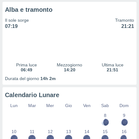
 profili
Alba e tramonto
lezione
cità
Il sole sorge
Tramonto
izzata,
07:19
21:21
fili per
izzazione
nuti,
 profili
lezione
uti
Prima luce
Mezzogiorno
Ultima luce
zzati,
06:49
14:20
21:51
 le
Durata del giorno
14h 2m
ni degli
 misurare
zioni dei
Calendario Lunare
,
ere il
Lun
Mar
Mer
Gio
Ven
Sab
Dom
so
8
9
he o la
ione di
10
11
12
13
14
15
16
enienti
diverse,