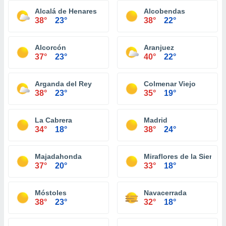
Alcalá de Henares
Alcobendas
38°
23°
38°
22°
Alcorcón
Aranjuez
37°
23°
40°
22°
Arganda del Rey
Colmenar Viejo
38°
23°
35°
19°
La Cabrera
Madrid
34°
18°
38°
24°
Majadahonda
Miraflores de la Sierra
37°
20°
33°
18°
Móstoles
Navacerrada
38°
23°
32°
18°