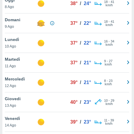
a", è
18
-
41
38°
/
24°
km/h
8 Ago
al sito
ettando
Domani
18
-
41
37°
/
22°
zione di
km/h
9 Ago
okie,
dei nostri
Lunedì
16
-
34
che ci
37°
/
22°
km/h
10 Ago
no di
 e
e il
Martedì
9
-
27
37°
/
21°
amento
km/h
11 Ago
 Web,
i
Mercoledì
8
-
23
re un
39°
/
21°
km/h
12 Ago
pecifico
arti la
Giovedi
à o
10
-
29
40°
/
23°
km/h
i
13 Ago
zzati
 di esso.
Venerdì
11
-
39
sultare
39°
/
23°
km/h
14 Ago
oni nella