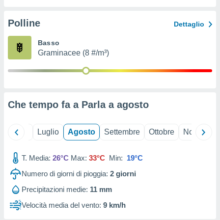
ioni
" o
tra
Polline
Dettaglio
sui cookie
o sito
Basso
Graminacee (8 #/m³)
nostri
mo il
te
ento dei
Che tempo fa a Parla a
agosto
re
ioni su
Giugno
Luglio
Agosto
Settembre
Ottobre
Novembre
vo e/o
i,
T. Media:
26°C
Max:
33°C
Min:
19°C
 dati
er la
Numero di giorni di pioggia:
2
giorni
 della
à, creare
Precipitazioni medie:
11 mm
r la
Velocità media del vento:
9 km/h
à
izzata,