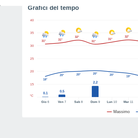
Grafici del tempo
40
35
32°
32°
31°
31°
31°
31°
30
25
20
20°
20°
20°
20°
19°
18°
2.2
15
0.5
0.1
°C
Gio
6
Ven
7
Sab
8
Dom
9
Lun
10
Mar
11
Massimo