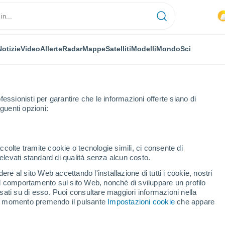
Notizie
Video
Allerte
Radar
Mappe
Satelliti
Modelli
Mondo
Sci
fessionisti per garantire che le informazioni offerte siano di
guenti opzioni:
ccolte tramite cookie o tecnologie simili, ci consente di
n elevati standard di qualità senza alcun costo.
 Lavrada - PB
re al sito Web accettando l'installazione di tutti i cookie, nostri
 il comportamento sul sito Web, nonché di sviluppare un profilo
...
asati su di esso. Puoi consultare maggiori informazioni nella
si momento premendo il pulsante
Impostazioni cookie
che appare
Per ora
Piogge deboli nelle prossime ore