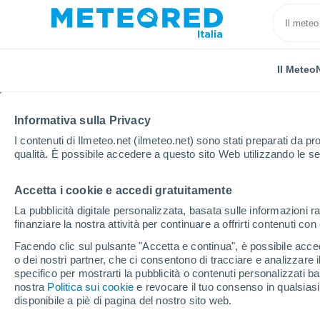
Il Meteo
Informativa sulla Privacy
I contenuti di Ilmeteo.net (ilmeteo.net) sono stati preparati da pro
qualità. È possibile accedere a questo sito Web utilizzando le se
Accetta i cookie e accedi gratuitamente
Home
Brasile
Paraíba
Pedra Lavrada
La pubblicità digitale personalizzata, basata sulle informazioni ra
finanziare la nostra attività per continuare a offrirti contenuti co
Previsioni Meteo Pedra
Facendo clic sul pulsante "Accetta e continua", è possibile accede
o dei nostri partner, che ci consentono di tracciare e analizzare
11:18
Giovedi
specifico per mostrarti la pubblicità o contenuti personalizzati b
nostra
Politica sui cookie
e revocare il tuo consenso in qualsia
disponibile a piè di pagina del nostro sito web.
Nubi sparse