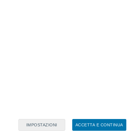
Calendario Lunare
Lun
Mar
Mer
Gio
Ven
Sab
Dom
6
7
8
9
10
11
12
13
14
15
16
17
18
19
IMPOSTAZIONI
ACCETTA E CONTINUA