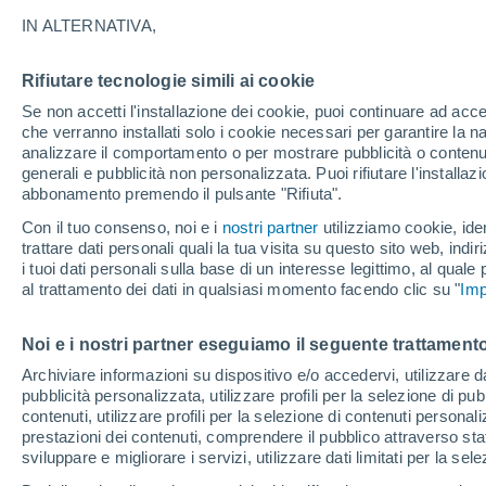
29°
IN ALTERNATIVA,
Rifiutare tecnologie simili ai cookie
Sud-est
Se non accetti l'installazione dei cookie, puoi continuare ad acc
Temp. percepita 29°
23
-
43 km
che verranno installati solo i cookie necessari per garantire la n
analizzare il comportamento o per mostrare pubblicità o contenut
generali e pubblicità non personalizzata. Puoi rifiutare l'install
abbonamento premendo il pulsante "Rifiuta".
Ultim'ora.
Il fenomeno El Niño sta tornando: "L'interrutt
Con il tuo consenso, noi e i
nostri partner
utilizziamo cookie, iden
sta azionando proprio ora" – ecco cosa ci asp
trattare dati personali quali la tua visita su questo sito web, indiri
in inverno
i tuoi dati personali sulla base di un interesse legittimo, al quale
Il Meteo 1 - 7
Attualità
Mappa di nuvolosità
Radar 
al trattamento dei dati in qualsiasi momento facendo clic su "
Imp
Noi e i nostri partner eseguiamo il seguente trattamento
Domani
Sabato
D
Oggi
Archiviare informazioni su dispositivo e/o accedervi, utilizzare dati
pubblicità personalizzata, utilizzare profili per la selezione di pu
7 Ago
8 Ago
6 Ago
contenuti, utilizzare profili per la selezione di contenuti personal
prestazioni dei contenuti, comprendere il pubblico attraverso stat
sviluppare e migliorare i servizi, utilizzare dati limitati per la sel
50%
30%