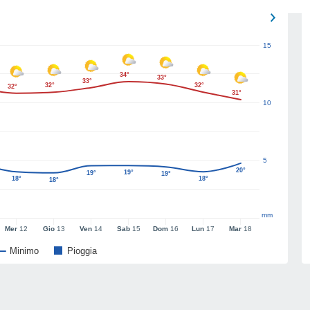
15
34°
33°
33°
32°
32°
32°
31°
10
5
20°
19°
19°
19°
18°
18°
18°
mm
Mer
12
Gio
13
Ven
14
Sab
15
Dom
16
Lun
17
Mar
18
Minimo
Pioggia