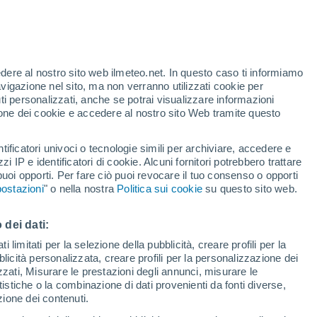
Allerta gialla
Allerta moderata per altri a Pedra
Lavrada oggi
edere al nostro sito web ilmeteo.net. In questo caso ti informiamo
/h
avigazione nel sito, ma non verranno utilizzati cookie per
i personalizzati, anche se potrai visualizzare informazioni
azione dei cookie e accedere al nostro sito Web tramite questo
ore si
tificatori univoci o tecnologie simili per archiviare, accedere e
etta
zzi IP e identificatori di cookie. Alcuni fornitori potrebbero trattare
 puoi opporti. Per fare ciò puoi revocare il tuo consenso o opporti
di pioggia
Satelliti
Modelli
ostazioni
" o nella nostra
Politica sui cookie
su questo sito web.
 dei dati:
omenica
Lunedì
Martedì
Mercoledì
 limitati per la selezione della pubblicità, creare profili per la
bblicità personalizzata, creare profili per la personalizzazione dei
9 Ago
10 Ago
11 Ago
12 Ago
izzati, Misurare le prestazioni degli annunci, misurare le
istiche o la combinazione di dati provenienti da fonti diverse,
ezione dei contenuti.
60%