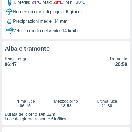
T. Media:
24°C
Max:
29°C
Min:
20°C
 profili
lezione
Numero di giorni di pioggia:
5
giorni
cità
izzata,
Precipitazioni medie:
34 mm
fili per
Velocità media del vento:
14 km/h
izzazione
nuti,
 profili
Alba e tramonto
lezione
Il sole sorge
Tramonto
uti
06:47
20:59
zzati,
 le
ni degli
 misurare
zioni dei
,
ere il
Prima luce
Mezzogiorno
Ultima luce
06:15
13:53
21:30
so
Durata del giorno
14h 12m
he o la
Luce del giorno restante
6h 59m
ione di
enienti
diverse,