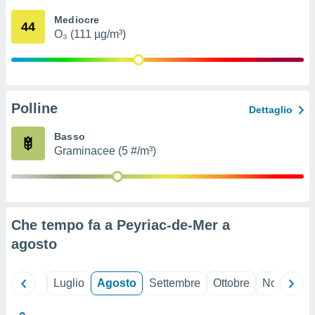
ioni
" o
Mediocre
tra
44
O₃ (111 µg/m³)
sui cookie
o sito
nostri
Polline
Dettaglio
mo il
te
Basso
ento dei
Graminacee (5 #/m³)
re
ioni su
vo e/o
i,
Che tempo fa a Peyriac-de-Mer a
 dati
er la
agosto
 della
à, creare
r la
Giugno
Luglio
Agosto
Settembre
Ottobre
Novembre
à
izzata,