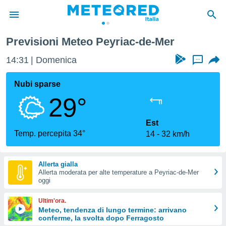
Previsioni Meteo Peyriac-de-Mer
tiva
rivacy
14:31
Domenica
...
ti di
net
Nubi sparse
net)
29°
i
 da
nisti per
Est
 che le
Temp. percepita 34°
14
32 km/h
ioni
iano di
È
Allerta gialla
Allerta moderata per alte temperature a Peyriac-de-Mer
 a
oggi
ito Web
do le
Ultim'ora.
opzioni:
Meteo, tendenza di lungo termine: arrivano
conferme, la svolta dopo Ferragosto
 i