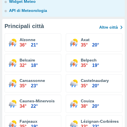
Widget Meteo
API di Meteorologia
Principali città
Altre città
Alzonne
Axat
36°
21°
35°
20°
Belcaire
Belpech
32°
18°
35°
19°
Carcassonne
Castelnaudary
35°
23°
35°
20°
Caunes-Minervois
Couiza
34°
22°
38°
20°
Fanjeaux
Lézignan-Corbières
35°
19°
33°
23°