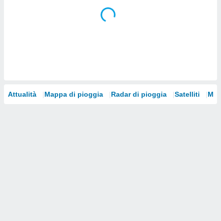
i nostri
artner
Attualità
Mappa di pioggia
Radar di pioggia
Satelliti
Mod