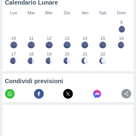
Calendario Lunare
re e
e i
Lun
Mar
Mer
Gio
Ven
Sab
Dom
tilizzare
9
ati per la
e dei
.
10
11
12
13
14
15
16
izzazione
17
18
19
20
21
22
azione
o la
e del
vo,
Condividi previsioni
à e
i
zzati,
one delle
ni dei
 e degli
 ricerche
ico,
di