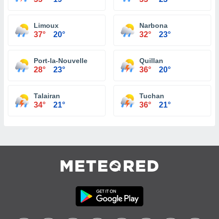
Limoux
Narbona
37°
20°
32°
23°
Port-la-Nouvelle
Quillan
28°
23°
36°
20°
Talairan
Tuchan
34°
21°
36°
21°