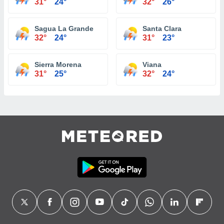
31°
24°
32°
26°
Sagua La Grande
Santa Clara
32°
24°
31°
23°
Sierra Morena
Viana
31°
25°
32°
24°