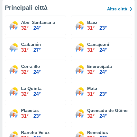
Principali città
Altre città
Abel Santamaria
Baez
32°
24°
31°
23°
Caibarién
Camajuaní
31°
27°
31°
24°
Corralillo
Encrucijada
32°
24°
32°
24°
La Quinta
Mata
32°
24°
31°
23°
Placetas
Quemado de Güines
31°
23°
32°
24°
Rancho Veloz
Remedios