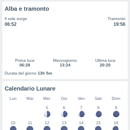
 e
ati
Alba e tramonto
 quali la
a su
Il sole sorge
Tramonto
ito web,
06:52
19:56
IP e
tori di
Alcuni
ro
 tuoi dati
Prima luce
Mezzogiorno
Ultima luce
 sulla
06:28
13:24
20:20
un
e
Durata del giorno
13h 5m
, al quale
rti. Per
Calendario Lunare
puoi
il tuo
Lun
Mar
Mer
Gio
Ven
Sab
Dom
o o
l
5
6
7
8
9
nto dei
ualsiasi
 facendo
10
11
12
13
14
15
16