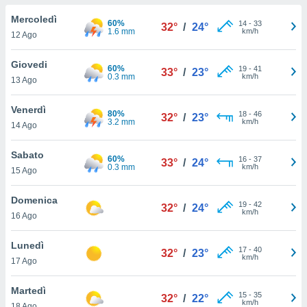
a", è
Mercoledì
60%
14
-
33
32°
/
24°
al sito
1.6 mm
km/h
12 Ago
ettando
zione di
Giovedi
60%
19
-
41
okie,
33°
/
23°
0.3 mm
km/h
13 Ago
dei nostri
che ci
no di
Venerdì
80%
18
-
46
32°
/
23°
 e
3.2 mm
km/h
14 Ago
e il
amento
Sabato
60%
16
-
37
 Web,
33°
/
24°
0.3 mm
km/h
15 Ago
i
re un
Domenica
pecifico
19
-
42
32°
/
24°
km/h
arti la
16 Ago
à o
i
Lunedì
17
-
40
zzati
32°
/
23°
km/h
17 Ago
 di esso.
sultare
Martedì
15
-
35
32°
/
22°
km/h
oni nella
18 Ago