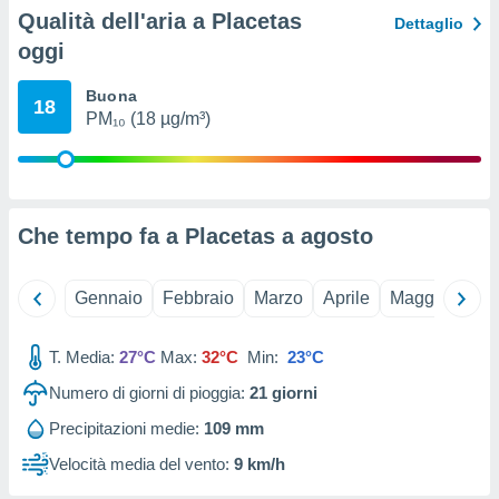
ioni
Qualità dell'aria a Placetas
Dettaglio
e
à non
oggi
izzata.
utare
Buona
18
zione dei
PM₁₀ (18 µg/m³)
 al
ito Web
questo
ento
Che tempo fa a Placetas a
agosto
 il
Gennaio
Febbraio
Marzo
Aprile
Maggio
Giu
o
, noi e i
rtner
T. Media:
27°C
Max:
32°C
Min:
23°C
mo
Numero di giorni di pioggia:
21
giorni
tori
Precipitazioni medie:
109 mm
o
e simili
Velocità media del vento:
9 km/h
viare,