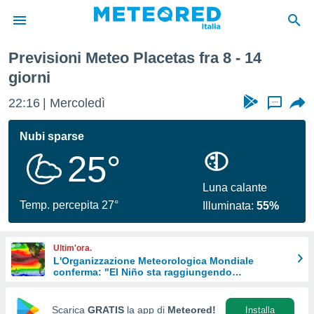
Previsioni Meteo Placetas fra 8 - 14
tiva
giorni
rivacy
ti di
22:16
Mercoledì
...
net
net)
Nubi sparse
i
 da
25°
nisti per
 che le
Luna calante
ioni
Temp. percepita 27°
iano di
Illuminata:
55%
È
 a
Ultim'ora.
ito Web
L'Organizzazione Meteorologica Mondiale
do le
conferma: "El Niño sta raggiungendo
un'intensità mai vista da diversi anni"
opzioni:
Scarica
GRATIS
la app di
Meteored!
Installa
 i