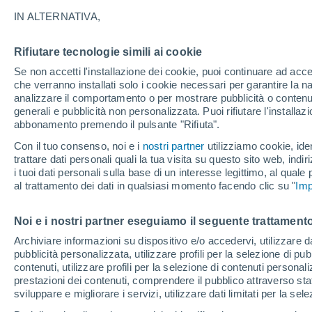
24°
IN ALTERNATIVA,
Rifiutare tecnologie simili ai cookie
Luna calan
Se non accetti l'installazione dei cookie, puoi continuare ad acc
Illuminata:
Temp. percepita 25°
che verranno installati solo i cookie necessari per garantire la n
analizzare il comportamento o per mostrare pubblicità o contenut
generali e pubblicità non personalizzata. Puoi rifiutare l'install
abbonamento premendo il pulsante "Rifiuta".
Il Meteo 1 - 7
Attualità
Mappa di nuvolosità
Radar 
Con il tuo consenso, noi e i
nostri partner
utilizziamo cookie, iden
trattare dati personali quali la tua visita su questo sito web, indiri
i tuoi dati personali sulla base di un interesse legittimo, al quale
al trattamento dei dati in qualsiasi momento facendo clic su "
Imp
Domani
Mercoledì
Oggi
11 Ago
12 Ago
10 Ago
Noi e i nostri partner eseguiamo il seguente trattamento
Archiviare informazioni su dispositivo e/o accedervi, utilizzare dati
pubblicità personalizzata, utilizzare profili per la selezione di pu
contenuti, utilizzare profili per la selezione di contenuti personal
prestazioni dei contenuti, comprendere il pubblico attraverso stat
37°
/
23°
38°
/
24°
37°
/
24°
sviluppare e migliorare i servizi, utilizzare dati limitati per la sel