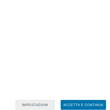
Calendario Lunare
Lun
Mar
Mer
Gio
Ven
Sab
Dom
10
11
12
13
14
15
16
17
18
19
20
21
22
23
IMPOSTAZIONI
ACCETTA E CONTINUA