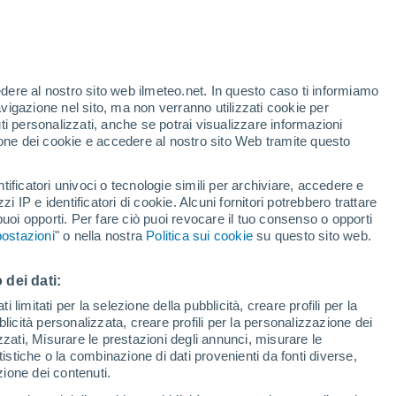
te
edere al nostro sito web ilmeteo.net. In questo caso ti informiamo
7%
avigazione nel sito, ma non verranno utilizzati cookie per
i personalizzati, anche se potrai visualizzare informazioni
azione dei cookie e accedere al nostro sito Web tramite questo
di pioggia
Satelliti
Modelli
tificatori univoci o tecnologie simili per archiviare, accedere e
zzi IP e identificatori di cookie. Alcuni fornitori potrebbero trattare
 puoi opporti. Per fare ciò puoi revocare il tuo consenso o opporti
ostazioni
" o nella nostra
Politica sui cookie
su questo sito web.
Giovedi
Venerdì
Sabato
Domenica
13 Ago
14 Ago
15 Ago
16 Ago
 dei dati:
 limitati per la selezione della pubblicità, creare profili per la
bblicità personalizzata, creare profili per la personalizzazione dei
50%
izzati, Misurare le prestazioni degli annunci, misurare le
0.3 mm
istiche o la combinazione di dati provenienti da fonti diverse,
36°
/
23°
36°
/
24°
35°
/
24°
35°
/
24°
ezione dei contenuti.