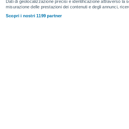
Dati di geolocalizzazione precisi e identificazione attraverso la s
15
-
38
km/h
14
-
36
km/h
15
14
-
37
km/h
misurazione delle prestazioni dei contenuti e degli annunci, ricer
Scopri i nostri 1199 partner
Meteo Pont d'Inca oggi
, 10 agosto
Cielo sereno
24°
06:00
T. Percepita
25°
Sereno
24°
07:00
T. Percepita
24°
Nubi sparse
26°
08:00
T. Percepita
27°
Sereno
29°
09:00
T. Percepita
31°
Sereno
34°
11:00
T. Percepita
35°