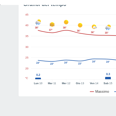
Grafici del tempo
45
40
38°
38°
37°
36°
36°
35°
35
30
25
24°
24°
24°
24°
23°
23°
20
0.3
0.2
°C
Lun
10
Mar
11
Mer
12
Gio
13
Ven
14
Sab
15
Massimo