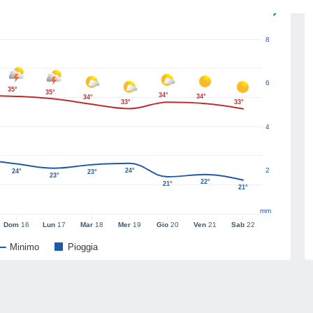
8
6
35°
35°
34°
34°
34°
33°
33°
4
2
24°
24°
23°
23°
22°
21°
21°
mm
Dom
16
Lun
17
Mar
18
Mer
19
Gio
20
Ven
21
Sab
22
Minimo
Pioggia