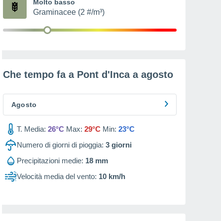
Molto basso
Graminacee (2 #/m³)
Che tempo fa a Pont d'Inca a
agosto
Agosto
T. Media:
26°C
Max:
29°C
Min:
23°C
Numero di giorni di pioggia:
3
giorni
Precipitazioni medie:
18 mm
Velocità media del vento:
10 km/h