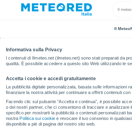
Il Meteo
Informativa sulla Privacy
I contenuti di Ilmeteo.net (ilmeteo.net) sono stati preparati da pro
qualità. È possibile accedere a questo sito Web utilizzando le se
Accetta i cookie e accedi gratuitamente
Home
Spagna
Isole Baleari
Pont d'Inca
La pubblicità digitale personalizzata, basata sulle informazioni ra
finanziare la nostra attività per continuare a offrirti contenuti co
Previsioni Meteo Pont 
Facendo clic sul pulsante "Accetta e continua", è possibile accede
o dei nostri partner, che ci consentono di tracciare e analizzare
05:48
Lunedì
specifico per mostrarti la pubblicità o contenuti personalizzati b
nostra
Politica sui cookie
e revocare il tuo consenso in qualsia
disponibile a piè di pagina del nostro sito web.
Cielo sereno