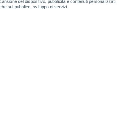
cansione del dispositivo, pubblicità e contenuti personalizzati,
-
41
km/h
12
-
35
km/h
10
-
34
km/h
15
-
40
km/h
che sul pubblico, sviluppo di servizi.
Nord-est
0 Basso
5
-
13 km/h
FPS:
no
Nord-est
0 Basso
5
-
13 km/h
FPS:
no
Nord-est
0 Basso
6
-
13 km/h
FPS:
no
Est
1 Basso
5
-
16 km/h
FPS:
no
Sud-est
4 Medio
6
-
20 km/h
FPS:
6-10