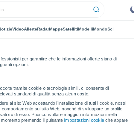
Notizie
Video
Allerte
Radar
Mappe
Satelliti
Modelli
Mondo
Sci
fessionisti per garantire che le informazioni offerte siano di
guenti opzioni:
ccolte tramite cookie o tecnologie simili, ci consente di
n elevati standard di qualità senza alcun costo.
d'Inca
re al sito Web accettando l'installazione di tutti i cookie, nostri
 il comportamento sul sito Web, nonché di sviluppare un profilo
...
asati su di esso. Puoi consultare maggiori informazioni nella
si momento premendo il pulsante
Impostazioni cookie
che appare
Per ora
Caldo umido afoso nelle
prossime ore